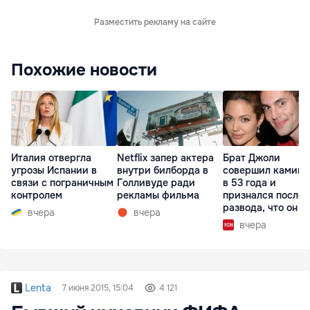
Разместить рекламу на сайте
Похожие новости
Италия отвергла
Netflix запер актера
Брат Джоли
угрозы Испании в
внутри билборда в
совершил каминг
связи с пограничным
Голливуде ради
в 53 года и
контролем
рекламы фильма
признался после
развода, что он г
вчера
вчера
вчера
Lenta
7 июня 2015, 15:04
4 121