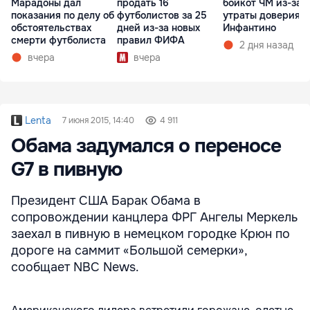
Марадоны дал
продать 16
бойкот ЧМ из-за
показания по делу об
футболистов за 25
утраты доверия к
обстоятельствах
дней из-за новых
Инфантино
смерти футболиста
правил ФИФА
2 дня назад
вчера
вчера
Lenta
7 июня 2015, 14:40
4 911
Обама задумался о переносе
G7 в пивную
Президент США Барак Обама в
сопровождении канцлера ФРГ Ангелы Меркель
заехал в пивную в немецком городке Крюн по
дороге на саммит «Большой семерки»,
сообщает NBC News.