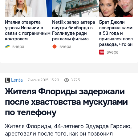
Италия отвергла
Netflix запер актера
Брат Джоли
угрозы Испании в
внутри билборда в
совершил каминг
связи с пограничным
Голливуде ради
в 53 года и
контролем
рекламы фильма
признался после
развода, что он г
вчера
вчера
вчера
Lenta
7 июня 2015, 15:20
3 725
Жителя Флориды задержали
после хвастовства мускулами
по телефону
Жителя Флориды, 44-летнего Эдуарда Гарсию,
арестовали после того, как он позвонил