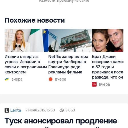
Разместить рекламу на сайте
Похожие новости
Италия отвергла
Netflix запер актера
Брат Джоли
угрозы Испании в
внутри билборда в
совершил каминг
связи с пограничным
Голливуде ради
в 53 года и
контролем
рекламы фильма
признался после
развода, что он г
вчера
вчера
вчера
Lenta
7 июня 2015, 15:30
3 050
Туск анонсировал продление