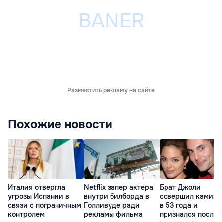
Разместить рекламу на сайте
Похожие новости
Италия отвергла
Netflix запер актера
Брат Джоли
угрозы Испании в
внутри билборда в
совершил каминг
связи с пограничным
Голливуде ради
в 53 года и
контролем
рекламы фильма
признался после