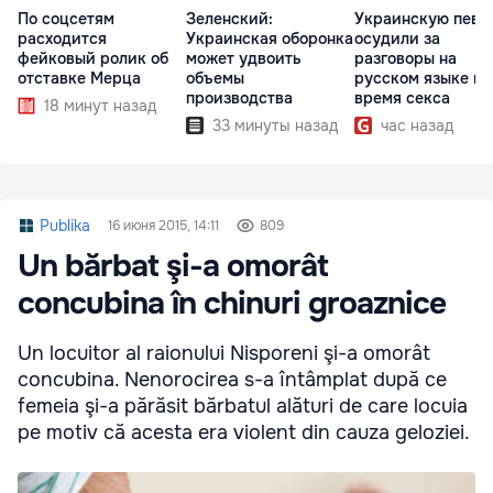
По соцсетям
Зеленский:
Украинскую певи
расходится
Украинская оборонка
осудили за
фейковый ролик об
может удвоить
разговоры на
отставке Мерца
объемы
русском языке во
производства
время секса
18 минут назад
33 минуты назад
час назад
Publika
16 июня 2015, 14:11
809
Un bărbat şi-a omorât
concubina în chinuri groaznice
Un locuitor al raionului Nisporeni şi-a omorât
concubina. Nenorocirea s-a întâmplat după ce
femeia şi-a părăsit bărbatul alături de care locuia
pe motiv că acesta era violent din cauza geloziei.