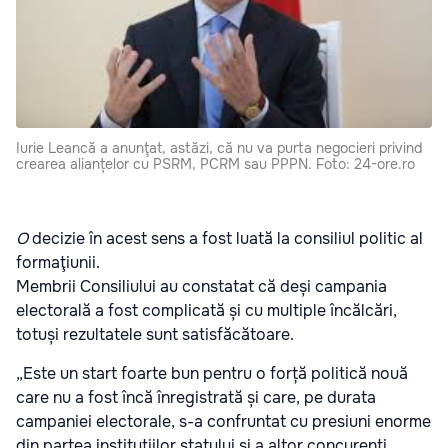
Iurie Leancă a anunţat, astăzi, că nu va purta negocieri privind
crearea alianțelor cu PSRM, PCRM sau PPPN. Foto: 24-ore.ro
O
decizie în acest sens a fost luată la consiliul politic al
formaţiunii.
Membrii Consiliului au constatat că deși campania
electorală a fost complicată și cu multiple încălcări,
totuși rezultatele sunt satisfăcătoare.
„Este un start foarte bun pentru o forță politică nouă
care nu a fost încă înregistrată și care, pe durata
campaniei electorale, s-a confruntat cu presiuni enorme
din partea instituțiilor statului și a altor concurenți