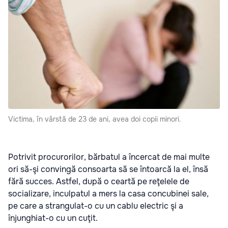
Victima, în vârstă de 23 de ani, avea doi copii minori.
Potrivit procurorilor, bărbatul a încercat de mai multe
ori să-şi convingă consoarta să se întoarcă la el, însă
fără succes. Astfel, după o ceartă pe reţelele de
socializare, inculpatul a mers la casa concubinei sale,
pe care a strangulat-o cu un cablu electric şi a
înjunghiat-o cu un cuţit.