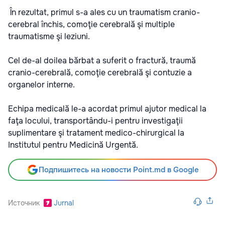
În rezultat, primul s-a ales cu un traumatism cranio-
cerebral închis, comoţie cerebrală şi multiple
traumatisme şi leziuni.
Cel de-al doilea bărbat a suferit o fractură, traumă
cranio-cerebrală, comoţie cerebrală şi contuzie a
organelor interne.
Echipa medicală le-a acordat primul ajutor medical la
faţa locului, transportându-i pentru investigaţii
suplimentare şi tratament medico-chirurgical la
Institutul pentru Medicină Urgentă.
Подпишитесь на новости Point.md в Google
Источник
Jurnal