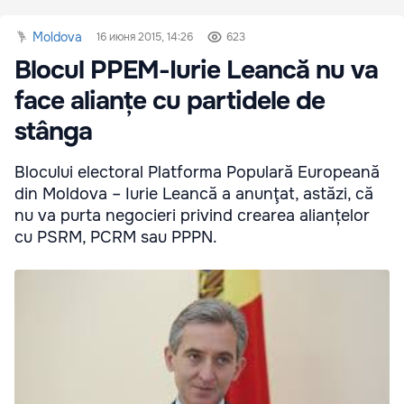
Moldova
16 июня 2015, 14:26
623
Blocul PPEM-Iurie Leancă nu va
face alianțe cu partidele de
stânga
Blocului electoral Platforma Populară Europeană
din Moldova – Iurie Leancă a anunţat, astăzi, că
nu va purta negocieri privind crearea alianțelor
cu PSRM, PCRM sau PPPN.