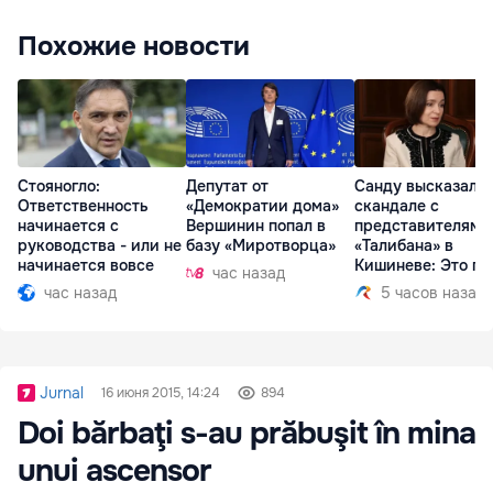
Похожие новости
Стояногло:
Депутат от
Санду высказалас
Ответственность
«Демократии дома»
скандале с
начинается с
Вершинин попал в
представителями
руководства - или не
базу «Миротворца»
«Талибана» в
начинается вовсе
Кишиневе: Это по
час назад
час назад
5 часов назад
Jurnal
16 июня 2015, 14:24
894
Doi bărbaţi s-au prăbuşit în mina
unui ascensor