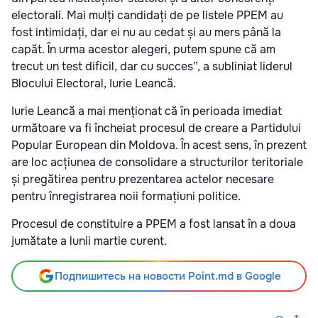
electorali. Mai mulți candidați de pe listele PPEM au
fost intimidați, dar ei nu au cedat și au mers până la
capăt. În urma acestor alegeri, putem spune că am
trecut un test dificil, dar cu succes”, a subliniat liderul
Blocului Electoral, Iurie Leancă.
Iurie Leancă a mai menționat că în perioada imediat
următoare va fi încheiat procesul de creare a Partidului
Popular European din Moldova. În acest sens, în prezent
are loc acțiunea de consolidare a structurilor teritoriale
și pregătirea pentru prezentarea actelor necesare
pentru înregistrarea noii formațiuni politice.
Procesul de constituire a PPEM a fost lansat în a doua
jumătate a lunii martie curent.
Подпишитесь на новости Point.md в Google