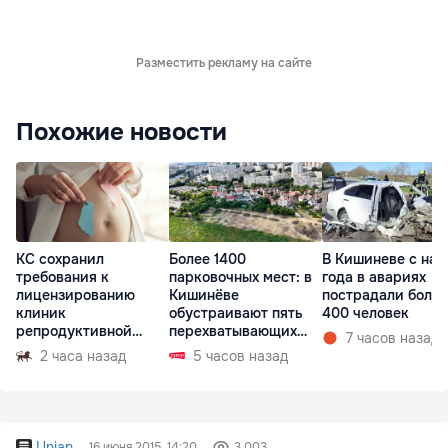
Разместить рекламу на сайте
Похожие новости
КС сохранил
Более 1400
В Кишиневе с нач
требования к
парковочных мест: в
года в авариях
лицензированию
Кишинёве
пострадали более
клиник
обустраивают пять
400 человек
репродуктивной
перехватывающих
7 часов назад
медицины
парковок
2 часа назад
5 часов назад
Unian
16 июня 2015, 14:20
3 003