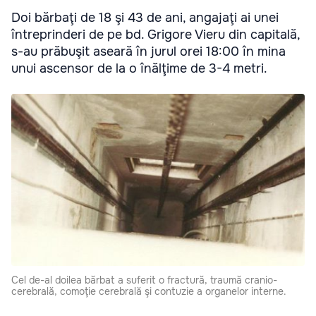
Doi bărbaţi de 18 şi 43 de ani, angajaţi ai unei
întreprinderi de pe bd. Grigore Vieru din capitală,
s-au prăbuşit aseară în jurul orei 18:00 în mina
unui ascensor de la o înălţime de 3-4 metri.
Cel de-al doilea bărbat a suferit o fractură, traumă cranio-
cerebrală, comoţie cerebrală şi contuzie a organelor interne.