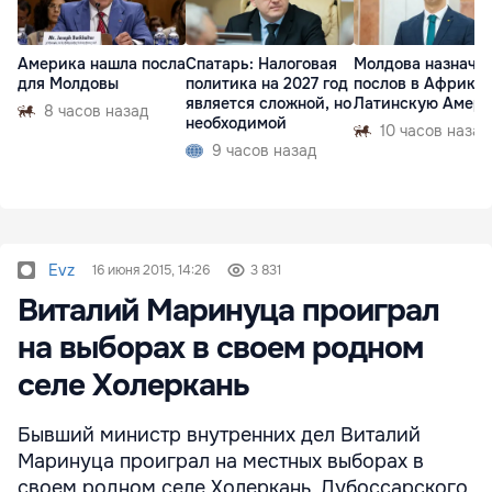
Америка нашла посла
Спатарь: Налоговая
Молдова назначи
для Молдовы
политика на 2027 год
послов в Африку 
является сложной, но
Латинскую Амер
8 часов назад
необходимой
10 часов назад
9 часов назад
Evz
16 июня 2015, 14:26
3 831
Виталий Маринуца проиграл
на выборах в своем родном
селе Холеркань
Бывший министр внутренних дел Виталий
Маринуца проиграл на местных выборах в
своем родном селе Холеркань, Дубоссарского