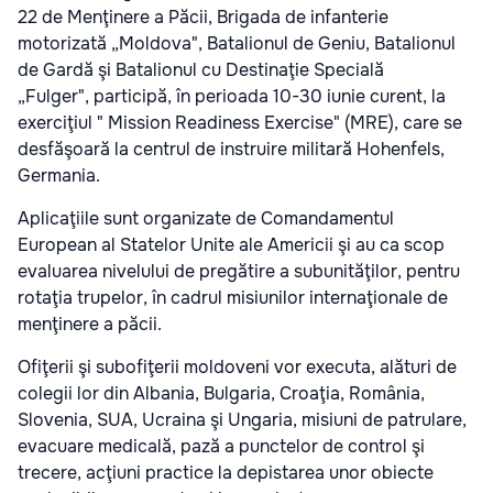
22 de Menţinere a Păcii, Brigada de infanterie
motorizată „Moldova", Batalionul de Geniu, Batalionul
de Gardă şi Batalionul cu Destinaţie Specială
„Fulger", participă, în perioada 10-30 iunie curent, la
exerciţiul " Mission Readiness Exercise" (MRE), care se
desfăşoară la centrul de instruire militară Hohenfels,
Germania.
Aplicaţiile sunt organizate de Comandamentul
European al Statelor Unite ale Americii şi au ca scop
evaluarea nivelului de pregătire a subunităţilor, pentru
rotaţia trupelor, în cadrul misiunilor internaţionale de
menţinere a păcii.
Ofiţerii şi subofiţerii moldoveni vor executa, alături de
colegii lor din Albania, Bulgaria, Croaţia, România,
Slovenia, SUA, Ucraina şi Ungaria, misiuni de patrulare,
evacuare medicală, pază a punctelor de control şi
trecere, acţiuni practice la depistarea unor obiecte