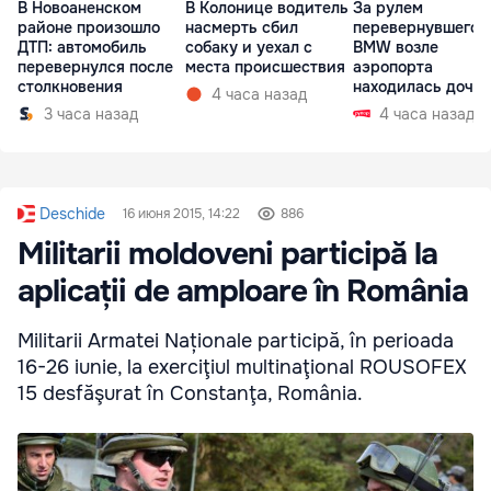
В Новоаненском
В Колонице водитель
За рулем
районе произошло
насмерть сбил
перевернувшегос
ДТП: автомобиль
собаку и уехал с
BMW возле
перевернулся после
места происшествия
аэропорта
столкновения
находилась дочь
4 часа назад
директора лицея
3 часа назад
4 часа назад
Deschide
16 июня 2015, 14:22
886
Militarii moldoveni participă la
aplicații de amploare în România
Militarii Armatei Naționale participă, în perioada
16-26 iunie, la exerciţiul multinaţional ROUSOFEX
15 desfăşurat în Constanţa, România.