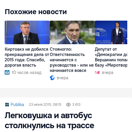
Похожие новости
Киртоакэ не добился
Стояногло:
Депутат от
прекращения дела от
Ответственность
«Демократии дом
2015 года: Спасибо,
начинается с
Вершинин попал 
дорогая власть
руководства - или не
базу «Миротворц
начинается вовсе
10 часов назад
вчера
вчера
Publika
23 июня 2015, 08:15
3 613
Легковушка и автобус
столкнулись на трассе