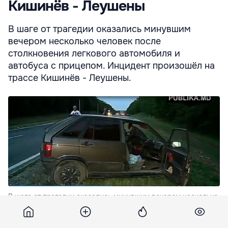
Кишинёв - Леушены
В шаге от трагедии оказались минувшим
вечером несколько человек после
столкновения легкового автомобиля и
автобуса с прицепом. Инцидент произошёл на
трассе Кишинёв - Леушены.
В шаге от трагедии оказались минувшим вечером несколько
человек после столкновения легкового автомобиля и
автобуса с прицепом.