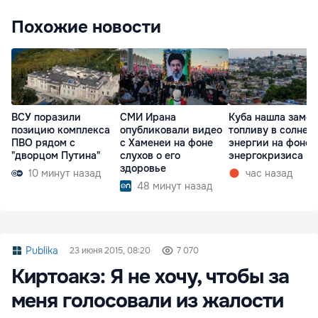
Похожие новости
ВСУ поразили
СМИ Ирана
Куба нашла замен
позицию комплекса
опубликовали видео
топливу в солнеч
ПВО рядом с
с Хаменеи на фоне
энергии на фоне
"дворцом Путина"
слухов о его
энергокризиса
здоровье
10 минут назад
час назад
48 минут назад
Publika
23 июня 2015, 08:20
7 070
Киртоакэ: Я не хочу, чтобы за
меня голосовали из жалости