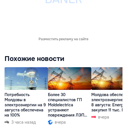
Разместить рекламу на сайте
Похожие новости
Потребность
Более 30
Молдова обеспеч
Молдовы в
специалистов ГП
электроэнергией 
электроэнергии на 9
Moldelectrica
8 августа: Energ
августа обеспечена
устраняют
закупил 11 тыс. МВ
на 100%
повреждения ЛЭП
вчера
Бельцы-Днестровск
3 часа назад
вчера