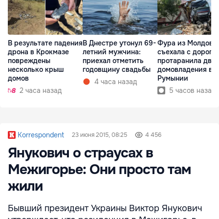
В результате падения
В Днестре утонул 69-
Фура из Молдовы
дрона в Крокмазе
летний мужчина:
съехала с дороги
повреждены
приехал отметить
протаранила два
несколько крыш
годовщину свадьбы
домовладения в
домов
Румынии
4 часа назад
2 часа назад
5 часов назад
Korrespondent
23 июня 2015, 08:25
4 456
Янукович о страусах в
Межигорье: Они просто там
жили
Бывший президент Украины Виктор Янукович