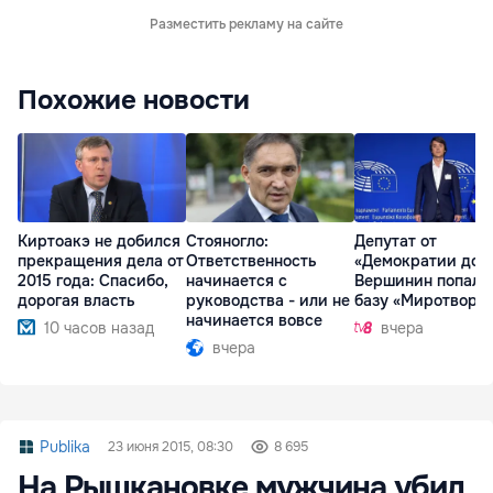
Разместить рекламу на сайте
Похожие новости
Киртоакэ не добился
Стояногло:
Депутат от
прекращения дела от
Ответственность
«Демократии дом
2015 года: Спасибо,
начинается с
Вершинин попал 
дорогая власть
руководства - или не
базу «Миротворц
начинается вовсе
10 часов назад
вчера
вчера
Publika
23 июня 2015, 08:30
8 695
На Рышкановке мужчина убил