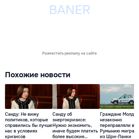
Разместить рекламу на сайте
Похожие новости
Санду: Не вижу
Санду об
Граждане Молдо
политиков, которые
энергокризисе:
незаконно
справились бы лучше
Нужно экономить,
переправляли в
нас в условиях
иначе будем платить
Румынию мигрант
кризисов
более высокие
из Шри-Ланки