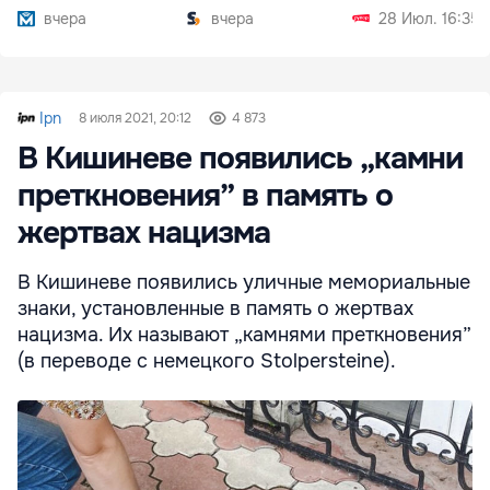
тарифы
вчера
вчера
28 Июл. 16:35
Ipn
8 июля 2021, 20:12
4 873
В Кишиневе появились „камни
преткновения” в память о
жертвах нацизма
В Кишиневе появились уличные мемориальные
знаки, установленные в память о жертвах
нацизма. Их называют „камнями преткновения”
(в переводе с немецкого Stolpersteine).