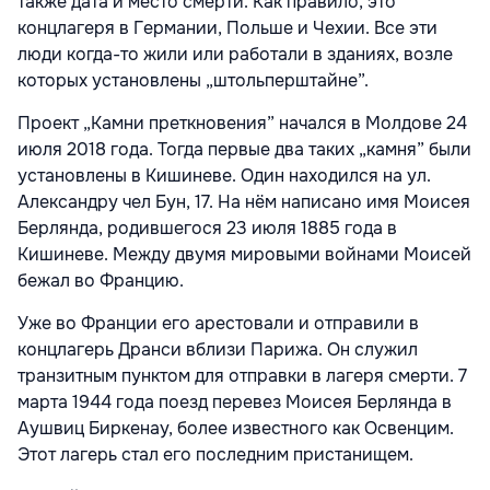
также дата и место смерти. Как правило, это
концлагеря в Германии, Польше и Чехии. Все эти
люди когда-то жили или работали в зданиях, возле
которых установлены „штольперштайне”.
Проект „Камни преткновения” начался в Молдове 24
июля 2018 года. Тогда первые два таких „камня” были
установлены в Кишиневе. Один находился на ул.
Александру чел Бун, 17. На нём написано имя Моисея
Берлянда, родившегося 23 июля 1885 года в
Кишиневе. Между двумя мировыми войнами Моисей
бежал во Францию.
Уже во Франции его арестовали и отправили в
концлагерь Дранси вблизи Парижа. Он служил
транзитным пунктом для отправки в лагеря смерти. 7
марта 1944 года поезд перевез Моисея Берлянда в
Аушвиц Биркенау, более известного как Освенцим.
Этот лагерь стал его последним пристанищем.