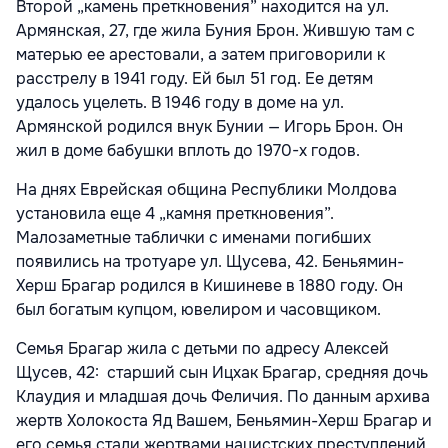
Второй „камень преткновения” находится на ул.
Армянская, 27, где жила Буния Брон. Жившую там с
матерью ее арестовали, а затем приговорили к
расстрелу в 1941 году. Ей был 51 год. Ее детям
удалось уцелеть. В 1946 году в доме на ул.
Армянской родился внук Бунии — Игорь Брон. Он
жил в доме бабушки вплоть до 1970-х годов.
На днях Еврейская община Республики Молдова
установила еще 4 „камня преткновения”.
Малозаметные таблички с именами погибших
появились на тротуаре ул. Щусева, 42. Беньямин-
Херш Брагар родился в Кишиневе в 1880 году. Он
был богатым купцом, ювелиром и часовщиком.
Семья Брагар жила с детьми по адресу Алексей
Щусев, 42: старший сын Ицхак Брагар, средняя дочь
Клаудия и младшая дочь Феличия. По данным архива
жертв Холокоста Яд Вашем, Беньямин-Херш Брагар и
его семья стали жертвами нацистских преступлений,