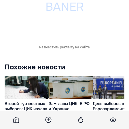
Разместить рекламу на сайте
Похожие новости
Второй тур местных
Замглавы ЦИК: В РФ
День выборов в
выборов: ЦИК начала
и Украине
Европарламент: 5
печать бюллетеней
обязательно откроют
избирательных
избирательные
участка открыты 
29 Мая. 16:34
участки
Молдове