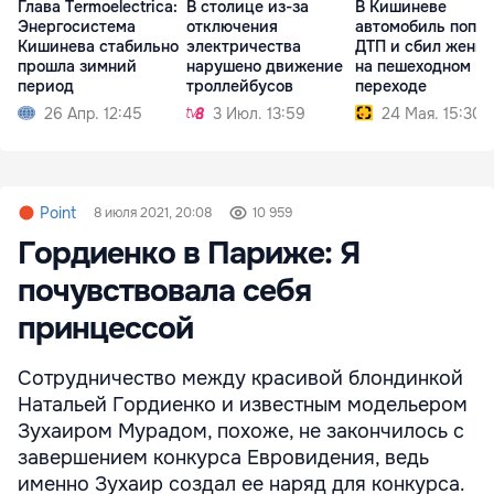
Глава Termoelectrica:
В столице из-за
В Кишиневе
Энергосистема
отключения
автомобиль попал
Кишинева стабильно
электричества
ДТП и сбил женщ
прошла зимний
нарушено движение
на пешеходном
период
троллейбусов
переходе
26 Апр. 12:45
3 Июл. 13:59
24 Мая. 15:30
Point
8 июля 2021, 20:08
10 959
Гордиенко в Париже: Я
почувствовала себя
принцессой
Сотрудничество между красивой блондинкой
Натальей Гордиенко и известным модельером
Зухаиром Мурадом, похоже, не закончилось с
завершением конкурса Евровидения, ведь
именно Зухаир создал ее наряд для конкурса.