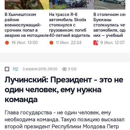
В Хынчештском
На трассе R-6
В столичном сект
районе
автомобиль Skoda
Буюканы
военнослужащий-
столкнулся с
столкнулись чет
срочник попал в
грузовиком: погиб
автомобиля, один
аварию на мотоцикле
40-летний водитель
них — учебный
19 Июл. 13:00
11 Июл. 22:24
9 Июл. 12:07
112
3 апреля 2019, 09:00
5 012
Лучинский: Президент - это не
один человек, ему нужна
команда
Глава государства - не один человек, ему
необходима команда. Такую позицию высказал
второй президент Республики Молдова Петр