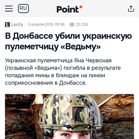
RU
Lenta
3 апреля 2019, 09:36
23 253
В Донбассе убили украинскую
пулеметчицу «Ведьму»
Украинская пулеметчица Яна Червоная
(позывной «Ведьма») погибла в результате
попадания мины в блиндаж на линии
соприкосновения в Донбассе.