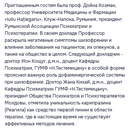
Приглашенным гостем была проф. Дойна Козман,
профессор Университета Медицины и Фармации
«Iuliu Hațieganu», Клуж-Напока, Румыния, президент
Румынской Ассоциации Психиатрии и
Психотерапии. В своем докладе Профессор
раскрыла негативные симптомы шизофрении и
влияние заболевания на пациентов, их опекунов, а
также на общество в целом. Следующий докладчик -
доктор Ион Кощуг, д.м.н., доцент Кафедры
Психиатрии, ГУМФ «Н.Тестемицану» в особой форме
прояснил важную роль дофаминергической системы
при шизофрении. Доктор Жана Кихай, д.м.н., доцент
Кафедры Психиатрии ГУМФ «Н.Тестемицану»,
президент Общества Психиатров и Психотерапевтов
Молдовы, отметила уникальность карипразина
(Реагила) как средство первой линии в области
терапии, где в настоящее время не существует
эффективных методов лечения.