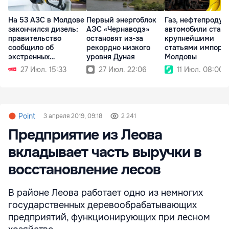
На 53 АЗС в Молдове
Первый энергоблок
Газ, нефтепродук
закончился дизель:
АЭС «Чернаводэ»
автомобили стал
правительство
остановят из-за
крупнейшими
сообщило об
рекордно низкого
статьями импорт
экстренных
уровня Дуная
Молдовы
поставках
27 Июл. 15:33
27 Июл. 22:06
11 Июл. 08:00
Point
3 апреля 2019, 09:18
2 241
Предприятие из Леова
вкладывает часть выручки в
восстановление лесов
В районе Леова работает одно из немногих
государственных деревообрабатывающих
предприятий, функционирующих при лесном