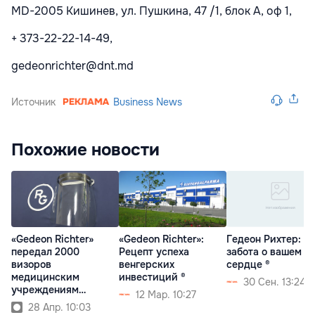
MD-2005 Кишинев, ул. Пушкина, 47 /1, блок А, оф 1,
+ 373-22-22-14-49,
gedeonrichter@dnt.md
Источник
Business News
Похожие новости
«Gedeon Richter»
«Gedeon Richter»:
Гедеон Рихтер:
передал 2000
Рецепт успеха
забота о вашем
визоров
венгерских
сердце ®
медицинским
инвестиций ®
30 Сен. 13:24
учреждениям
12 Мар. 10:27
Молдовы ®
28 Апр. 10:03