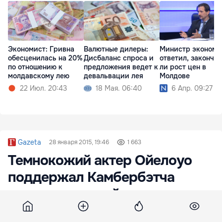
Экономист: Гривна
Валютные дилеры:
Министр экономи
обесценилась на 20%
Дисбаланс спроса и
ответил, закончи
по отношению к
предложения ведет к
ли рост цен в
молдавскому лею
девальвации лея
Молдове
22 Июл. 20:43
18 Мая. 06:40
6 Апр. 09:27
Gazeta
28 января 2015, 19:46
1 663
Темнокожий актер Ойелоуо
поддержал Камбербэтча
после извинений за слово
«цветной»