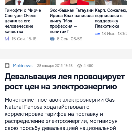
Тимофти о Мирче
Экс-башкан Гагаузии
Карп: Сожалею, ч
Снегуре: Очень
Ирина Влах написала
подписался в
ценил за его
книгу "Моя
поддержку
человеческие
профессия —
Плахотнюка
качества
политик!"
13 Июн. 13:52
15 Сен. 15:18
6 Сен. 06:59
Moldnews
28 января 2015, 19:58
4 490
Девальвация лея провоцирует
рост цен на электроэнергию
Монополист поставок электроэнергии Gas
Natural Fenosa ходатайствовал о
корректировке тарифов на поставку и
распределение электроэнергии, мотивируя
свою просьбу девальвацией национальной