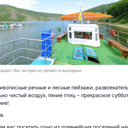
лашает Вас интересно провести выходные.
живописные речные и лесные пейзажи, развлекател
ьно чистый воздух, пение птиц – прекрасное суббо
ие!
в.
м вас посетить одно из древнейших поселений на