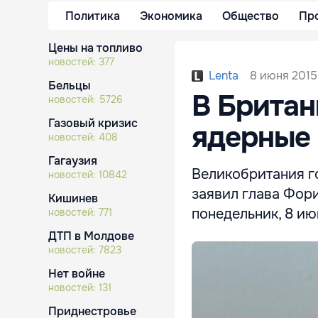
Политика
Экономика
Общество
Пр
Цены на топливо
новостей:
377
8 июня 2015
Lenta
Бельцы
В Британ
новостей:
5726
Газовый кризис
ядерные
новостей:
408
Гагаузия
Великобритания г
новостей:
10842
заявил глава Фор
Кишинев
понедельник, 8 июн
новостей:
771
ДТП в Молдове
новостей:
7823
Нет войне
новостей:
131
Приднестровье