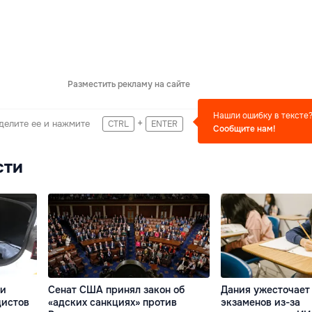
Разместить рекламу на сайте
Нашли ошибку в тексте
+
делите ее и нажмите
CTRL
ENTER
Сообщите нам!
сти
ли
Сенат США принял закон об
Дания ужесточает
дистов
«адских санкциях» против
экзаменов из-за