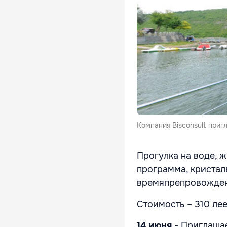
Компания Bisconsult приг
Прогулка на воде, 
программа, кристал
времяпрепровожден
Стоимость – 310 лее
14 июня
- Приглашае