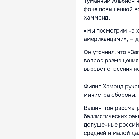
Туманный Альбион н
фоне повышенной во
Хаммонд.
«Мы посмотрим на х
американцами», — д
Он уточнил, что «За
вопрос размещения 
вызовет опасения н
Филип Хамонд руков
министра обороны.
Вашингтон рассматр
баллистических раке
допущенные россий
средней и малой да