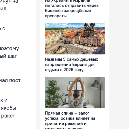
Из Украины в Израиль
ину» на
пытались отправить через
нил
Кишинёв запрещённые
препараты
 с
 поэтому
ный шаг
Названы 5 самых дешевых
направлений Европы для
отдыха в 2026 году
мал пост
х и
 якобы
Прямая спина — залог
 ракет
успеха: осанка влияет на
принятие решений и
готовность к риску