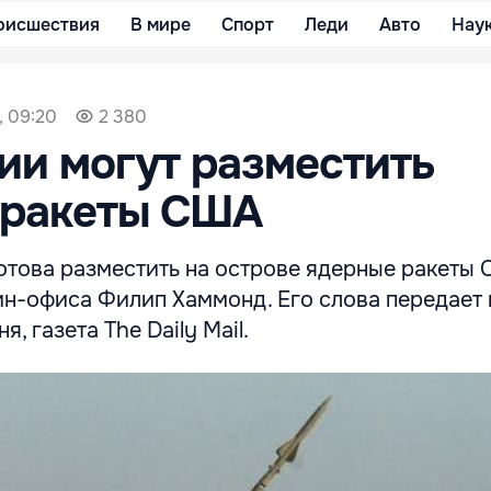
оисшествия
В мире
Спорт
Леди
Авто
Нау
, 09:20
2 380
ии могут разместить
 ракеты США
отова разместить на острове ядерные ракеты 
ин-офиса Филип Хаммонд. Его слова передает 
я, газета The Daily Mail.