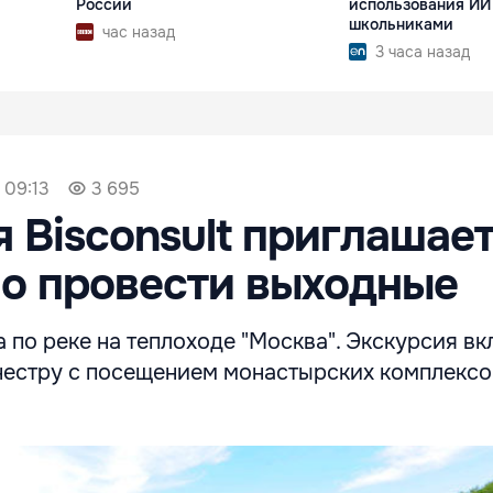
России
использования ИИ
школьниками
час назад
3 часа назад
 09:13
3 695
 Bisconsult приглашает
о провести выходные
а по реке на теплоходе "Москва". Экскурсия в
нестру с посещением монастырских комплексо