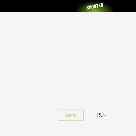
⌵
RU
Войти