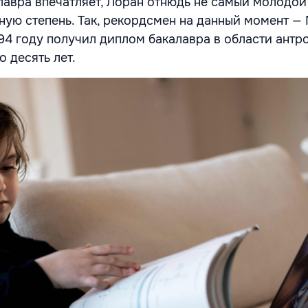
алавра впечатляет, Лоран отнюдь не самый молодой
ёную степень. Так, рекордсмен на данный момент —
994 году получил диплом бакалавра в области антр
о десять лет.