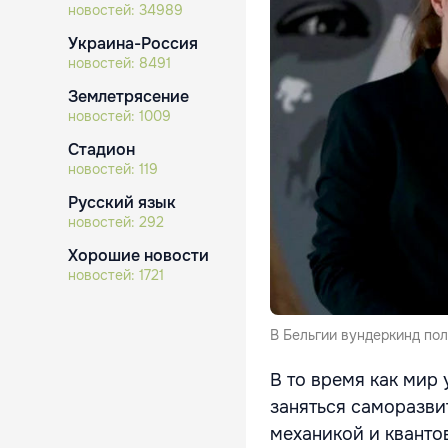
новостей:
34989
Украина-Россия
новостей:
8491
Землетрясение
новостей:
1009
Стадион
новостей:
119
Русский язык
новостей:
292
Хорошие новости
новостей:
1721
В Бельгии вундеркинд пол
В то время как мир
заняться саморазви
механикой и кванто