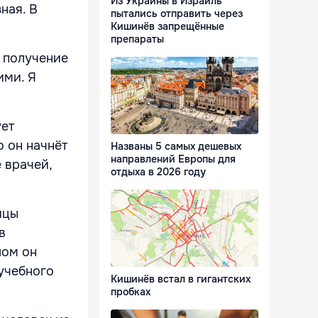
Из Украины в Израиль
ная. В
пытались отправить через
Кишинёв запрещённые
препараты
о получение
ими. Я
ует
о он начнёт
Названы 5 самых дешевых
направлений Европы для
 врачей,
отдыха в 2026 году
ицы
в
лом он
 учебного
Кишинёв встал в гигантских
пробках