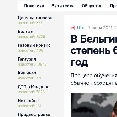
Политика
Экономика
Общество
Пр
Цены на топливо
новостей:
377
7 июля 2021, 2
Life
Бельцы
В Бельги
новостей:
5726
Газовый кризис
степень 
новостей:
408
год
Гагаузия
новостей:
10842
Кишинев
Процесс обучения 
новостей:
771
обычно проходят в
ДТП в Молдове
новостей:
7823
Нет войне
новостей:
131
Приднестровье