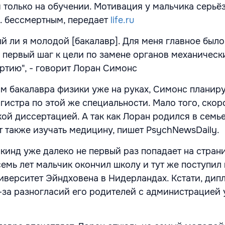
 только на обучении. Мотивация у мальчика серьёз
... бессмертным, передает
life.ru
ый ли я молодой [бакалавр]. Для меня главное был
ой первый шаг к цели по замене органов механическ
ртию", - говорит Лоран Симонс
ом бакалавра физики уже на руках, Симонс планир
гистра по этой же специальности. Мало того, скор
ой диссертацией. А так как Лоран родился в семье
т также изучать медицину, пишет PsychNewsDaily.
кинд уже далеко не первый раз попадает на стран
емь лет мальчик окончил школу и тут же поступил 
иверситет Эйндховена в Нидерландах. Кстати, дип
з-за разногласий его родителей с администрацией