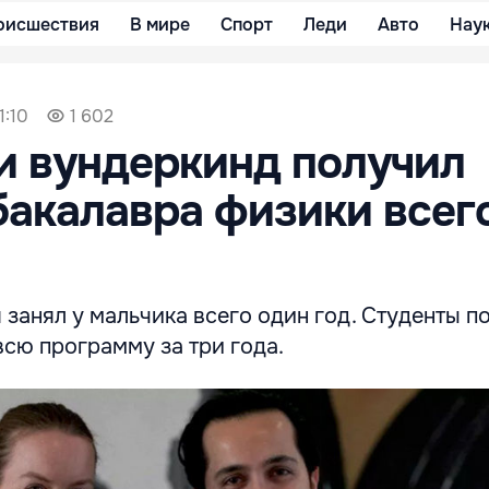
оисшествия
В мире
Спорт
Леди
Авто
Нау
1:10
1 602
и вундеркинд получил
бакалавра физики всег
занял у мальчика всего один год. Студенты п
сю программу за три года.