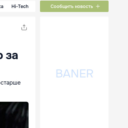
ка
Hi-Tech
Сообщить новость
о за
остарше