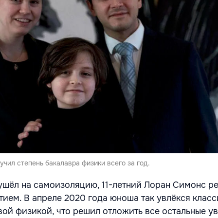
учил степень бакалавра физики всего за год.
 ушёл на самоизоляцию, 11-летний Лоран Симонс р
тием. В апреле 2020 года юноша так увлёкся клас
вой физикой, что решил отложить все остальные у