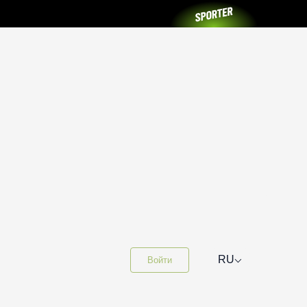
⌵
RU
Войти