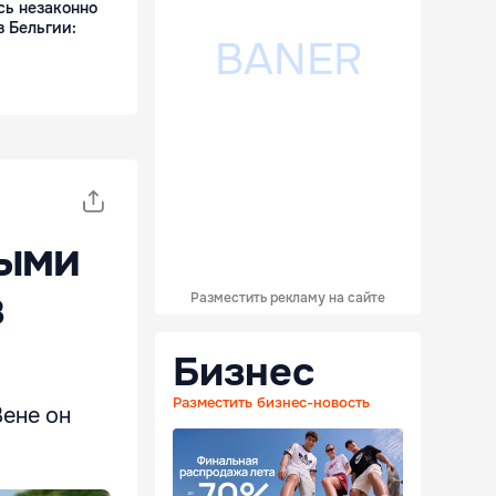
сь незаконно
з Бельгии:
ными
в
Разместить рекламу на сайте
Бизнес
Разместить бизнес-новость
Вене он