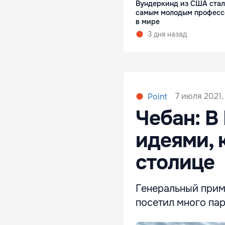
Вундеркинд из США стал
самым молодым профес
в мире
3 дня назад
7 июля 2021,
Point
Чебан: В
идеями, 
столице
Генеральный прима
посетил много пар