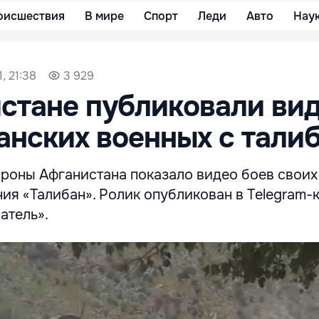
оисшествия
В мире
Спорт
Леди
Авто
Нау
, 21:38
3 929
стане публиковали ви
анских военных с тали
роны Афганистана показало видео боев своих
ия «Талибан». Ролик опубликован в Telegram-
атель».