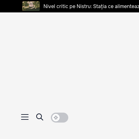
Nivel critic pe Nistru: Stația ce alimentea