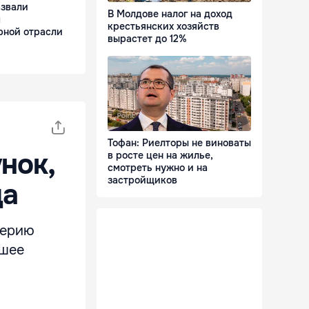
звали
В Молдове налог на доход
м
крестьянских хозяйств
рной отрасли
вырастет до 12%
Тофан: Риелторы не виноваты
нок,
в росте цен на жилье,
смотреть нужно и на
застройщиков
да
серию
ьшее