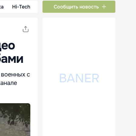
ка
Hi-Tech
Сообщить новость
део
бами
 военных с
канале