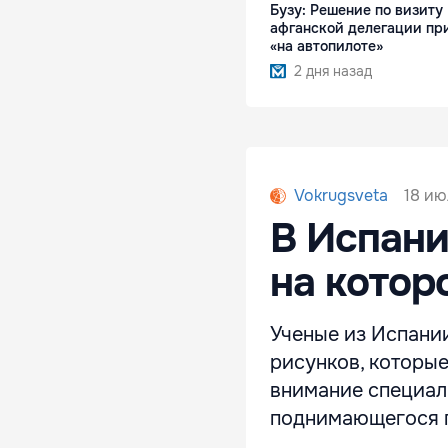
Бузу: Решение по визиту
афганской делегации пр
«на автопилоте»
2 дня назад
18 ию
Vokrugsveta
В Испани
на котор
Ученые из Испани
рисунков, которы
внимание специал
поднимающегося п