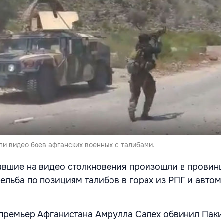
ли видео боев афганских военных с талибами.
павшие на видео столкновения произошли в провин
ельба по позициям талибов в горах из РПГ и автом
премьер Афганистана Амрулла Салех обвинил Паки