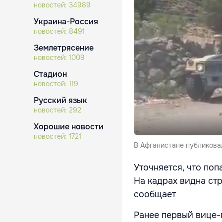
новостей:
34989
Украина-Россия
новостей:
8491
Землетрясение
новостей:
1009
Стадион
новостей:
119
Русский язык
новостей:
292
Хорошие новости
новостей:
1721
В Афганистане публикова
Уточняется, что по
На кадрах видна стр
сообщает
Ранее первый вице-