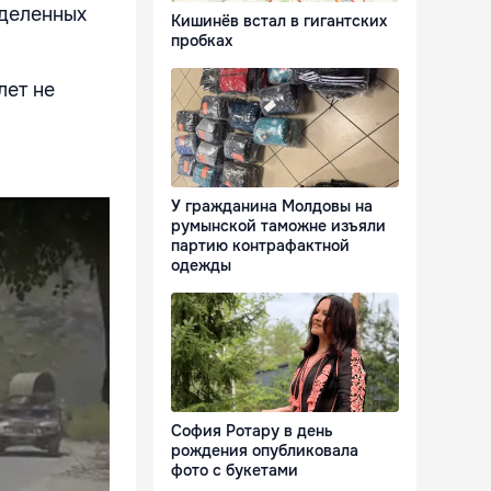
деленных
Кишинёв встал в гигантских
пробках
лет не
У гражданина Молдовы на
румынской таможне изъяли
партию контрафактной
одежды
София Ротару в день
рождения опубликовала
фото с букетами