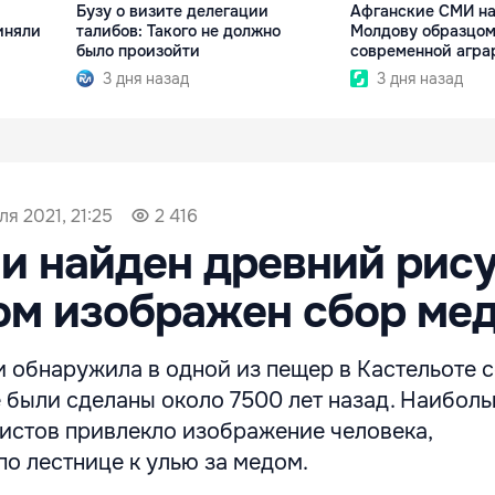
Бузу о визите делегации
Афганские СМИ на
иняли
талибов: Такого не должно
Молдову образцо
было произойти
современной агра
3 дня назад
3 дня назад
ля 2021, 21:25
2 416
и найден древний рису
ом изображен сбор ме
и обнаружила в одной из пещер в Кастельоте 
е были сделаны около 7500 лет назад. Наибол
истов привлекло изображение человека,
о лестнице к улью за медом.