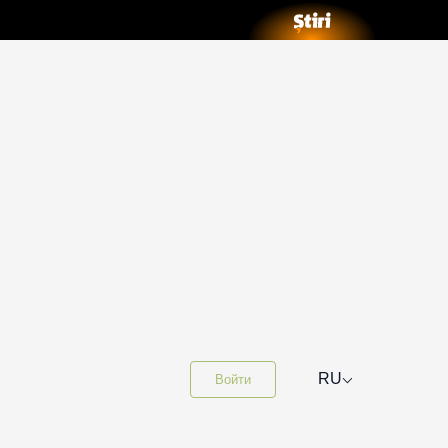
⌵
RU
Войти