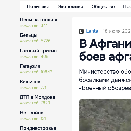
Политика
Экономика
Общество
Пр
Цены на топливо
новостей:
377
18 июля 2021
Lenta
Бельцы
В Афгани
новостей:
5726
Газовый кризис
боев афг
новостей:
408
Гагаузия
Министерство обо
новостей:
10842
боевиками движен
Кишинев
«Военный обозрев
новостей:
771
ДТП в Молдове
новостей:
7823
Нет войне
новостей:
131
Приднестровье