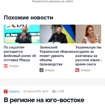
Разместить рекламу на сайте
Похожие новости
По соцсетям
Зеленский:
Украинскую певи
расходится
Украинская оборонка
осудили за
фейковый ролик об
может удвоить
разговоры на
отставке Мерца
объемы
русском языке во
производства
время секса
вчера
вчера
вчера
Gazeta
26 июня 2015, 18:41
2 576
В регионе на юго-востоке