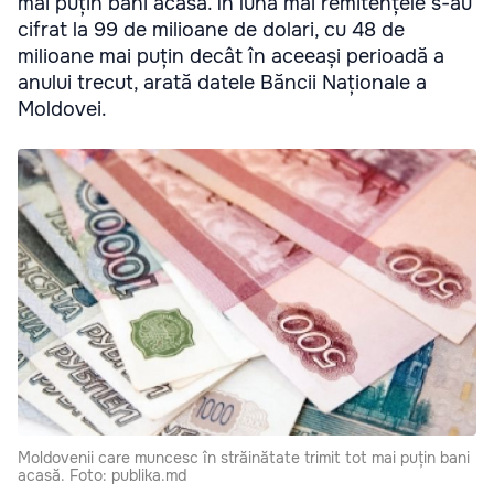
mai puțin bani acasă. În luna mai remitențele s-au
cifrat la 99 de milioane de dolari, cu 48 de
milioane mai puțin decât în aceeași perioadă a
anului trecut, arată datele Băncii Naționale a
Moldovei.
Moldovenii care muncesc în străinătate trimit tot mai puțin bani
acasă. Foto: publika.md