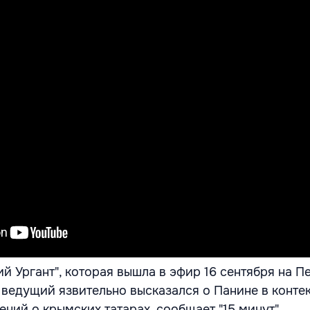
й Ургант", которая вышла в эфир 16 сентября на 
 ведущий язвительно высказался о Панине в контек
ений о крымских татарах, сообщает "15 минут".