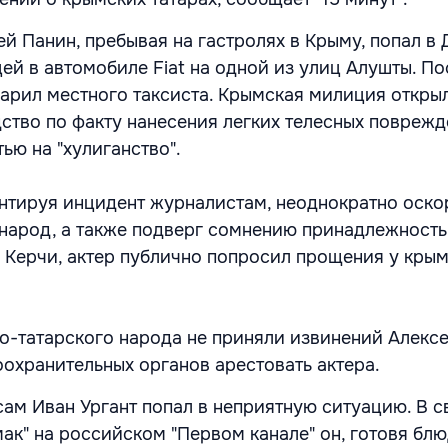
ей Панин, пребывая на гастролях в Крыму, попал в 
ей в автомобиле Fiat на одной из улиц Алушты. По
дарил местного таксиста. Крымская милиция откры
ство по факту нанесения легких телесных поврежд
ью на "хулиганство".
нтируя инцидент журналистам, неоднократно оско
народ, а также подверг сомнению принадлежност
в Керчи, актер публично попросил прощения у кры
-татарского народа не приняли извинений Алексе
оохранительных органов арестовать актера.
сам Иван Ургант попал в неприятную ситуацию. В 
ак" на российском "Первом канале" он, готовя блю