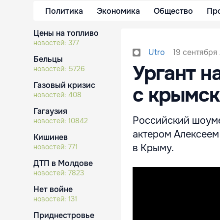
Политика
Экономика
Общество
Пр
Цены на топливо
новостей:
377
19 сентября 
Utro
Бельцы
Ургант н
новостей:
5726
Газовый кризис
с крымск
новостей:
408
Гагаузия
Российский шоуме
новостей:
10842
актером Алексеем 
Кишинев
в Крыму.
новостей:
771
ДТП в Молдове
новостей:
7823
Нет войне
новостей:
131
Приднестровье