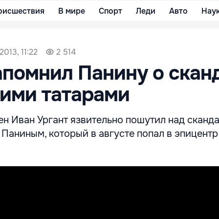
оисшествия
В мире
Спорт
Леди
Авто
Нау
2013, 11:22
2 514
апомнил Панину о скан
ими татарами
н Иван Ургант язвительно пошутил над сканд
Паниным, который в августе попал в эпицентр