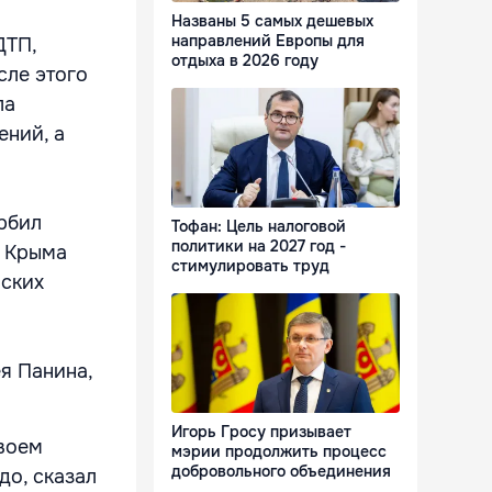
Названы 5 самых дешевых
направлений Европы для
ДТП,
отдыха в 2026 году
сле этого
ла
ений, а
рбил
Тофан: Цель налоговой
политики на 2027 год -
ь Крыма
стимулировать труд
мских
я Панина,
Игорь Гросу призывает
своем
мэрии продолжить процесс
добровольного объединения
до, сказал