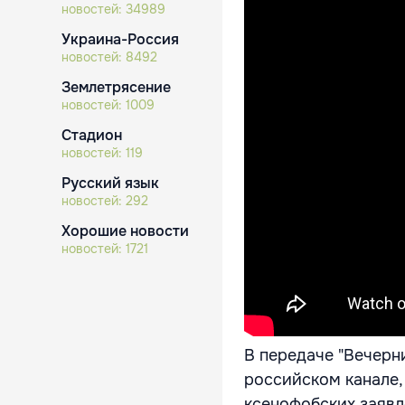
новостей:
34989
Украина-Россия
новостей:
8492
Землетрясение
новостей:
1009
Стадион
новостей:
119
Русский язык
новостей:
292
Хорошие новости
новостей:
1721
В передаче "Вечерни
российском канале,
ксенофобских заявл