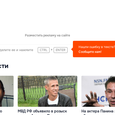
Разместить рекламу на сайте
Нашли ошибку в тексте
+
делите ее и нажмите
CTRL
ENTER
Сообщите нам!
сти
ью
МВД РФ объявило в розыск
На актера Панина 