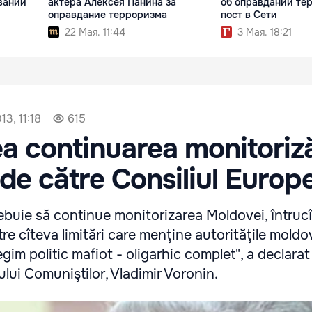
вании
актера Алексея Панина за
об оправдании те
оправдание терроризма
пост в Сети
22 Мая. 11:44
3 Мая. 18:21
3, 11:18
615
 continuarea monitoriză
de către Consiliul Europe
rebuie să continue monitorizarea Moldovei, întruc
tre cîteva limitări care menţine autorităţile mold
regim politic mafiot - oligarhic complet", a declarat
ului Comuniştilor, Vladimir Voronin.