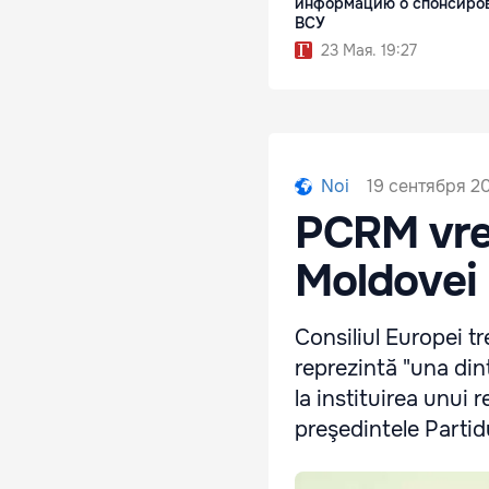
информацию о спонсиро
ВСУ
23 Мая. 19:27
19 сентября 201
Noi
PCRM vrea
Moldovei 
Consiliul Europei t
reprezintă "una din
la instituirea unui 
preşedintele Partid