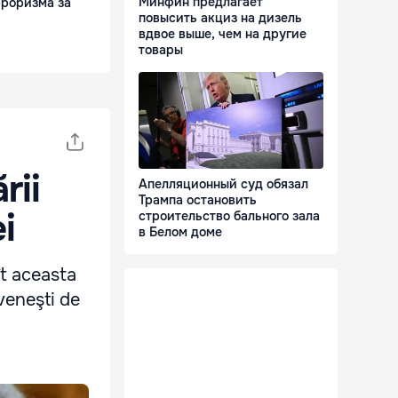
Минфин предлагает
рроризма за
повысить акциз на дизель
вдвое выше, чем на другие
товары
rii
Апелляционный суд обязал
Трампа остановить
i
строительство бального зала
в Белом доме
ît aceasta
oveneşti de