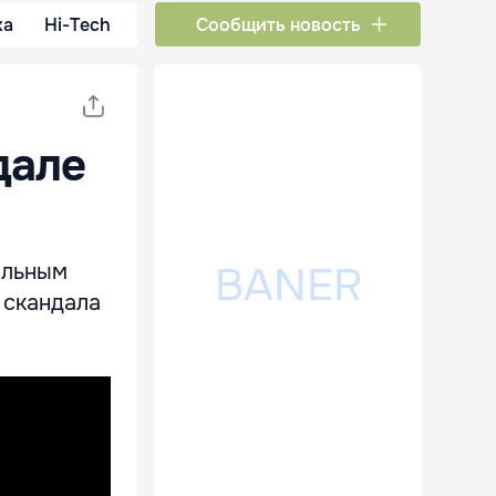
ка
Hi-Tech
Сообщить новость
дале
альным
 скандала