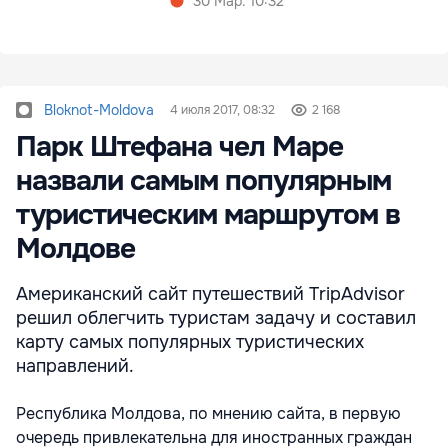
30 Мар. 10:32
Bloknot-Moldova
4 июля 2017, 08:32
2 168
Парк Штефана чел Маре
назвали самым популярным
туристическим маршрутом в
Молдове
Американский сайт путешествий TripAdvisor
решил облегчить туристам задачу и составил
карту самых популярных туристических
направлений.
Республика Молдова, по мнению сайта, в первую
очередь привлекательна для иностранных граждан