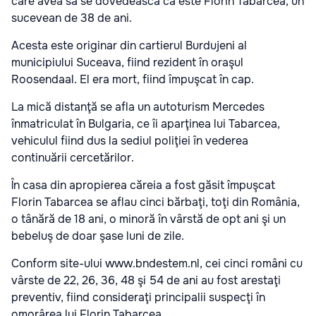
care avea să se dovedească că este Florin Tabarcea, un
sucevean de 38 de ani.
Acesta este originar din cartierul Burdujeni al
municipiului Suceava, fiind rezident în oraşul
Roosendaal. El era mort, fiind împuşcat în cap.
La mică distanţă se afla un autoturism Mercedes
înmatriculat în Bulgaria, ce îi aparţinea lui Tabarcea,
vehiculul fiind dus la sediul poliţiei în vederea
continuării cercetărilor.
În casa din apropierea căreia a fost găsit împuşcat
Florin Tabarcea se aflau cinci bărbaţi, toţi din România,
o tânără de 18 ani, o minoră în vârstă de opt ani şi un
bebeluş de doar şase luni de zile.
Conform site-ului www.bndestem.nl, cei cinci români cu
vârste de 22, 26, 36, 48 şi 54 de ani au fost arestaţi
preventiv, fiind consideraţi principalii suspecţi în
omorârea lui Florin Tabarcea.