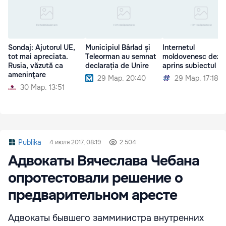
Sondaj: Ajutorul UE,
Municipiul Bârlad și
Internetul
tot mai apreciata.
Teleorman au semnat
moldovenesc dezb
Rusia, văzută ca
declarația de Unire
aprins subiectul Un
ameninţare
29 Мар. 20:40
29 Мар. 17:18
30 Мар. 13:51
Publika
4 июля 2017, 08:19
2 504
Адвокаты Вячеслава Чебана
опротестовали решение о
предварительном аресте
Адвокаты бывшего замминистра внутренних