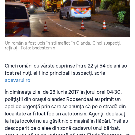
Un român a fost ucis în stil mafiot în Olanda. Cinci suspecţi,
reţinuţi. Foto: bndestem.n
Cinci români cu vârste cuprinse între 22 şi 54 de ani au
fost reţinuţi, ei fiind principalii suspecţi, scrie
adevarul.ro
.
În dimineaţa zilei de 28 iunie 2017, în jurul orei 04:30,
poliţiştii din oraşul olandez Roosendaal au primit un
apel de urgenţă prin care se anunţa că pe o stradă din
localitate ar fi luat foc un autoturism. Agenţii deplasaţi
la faţa locului nu au găsit nicio maşină în flăcări, însă au
descoperit pe o alee din zonă cadavrul unui bărbat,