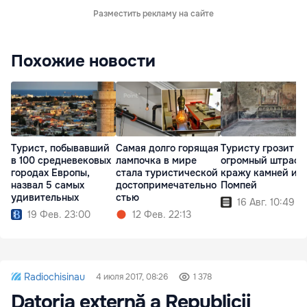
Разместить рекламу на сайте
Похожие новости
Турист, побывавший
Самая долго горящая
Туристу грозит
в 100 средневековых
лампочка в мире
огромный штраф 
городах Европы,
cтала туристической
кражу камней из
назвал 5 самых
достопримечательно
Помпей
удивительных
стью
16 Авг. 10:49
19 Фев. 23:00
12 Фев. 22:13
Radiochisinau
4 июля 2017, 08:26
1 378
Datoria externă a Republicii