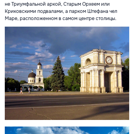
не Триумфальной аркой, Старым Орхеем или
Криковскими подвалами, а парком Штефана чел
Маре, расположенном в самом центре столицы.