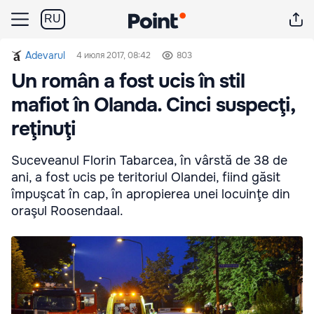
RU
Adevarul
4 июля 2017, 08:42
803
Un român a fost ucis în stil
mafiot în Olanda. Cinci suspecţi,
reţinuţi
Suceveanul Florin Tabarcea, în vârstă de 38 de
ani, a fost ucis pe teritoriul Olandei, fiind găsit
împuşcat în cap, în apropierea unei locuinţe din
oraşul Roosendaal.