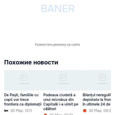
Разместить рекламу на сайте
Похожие новости
De Paști, familiile cu
Podeaua ciudată a
Bilanțul neregulilor
copii vor trece
unui microbuz din
depistate la fronti
frontiera ca diplomații
Capitală i-a uimit pe
în ultimele 24 de o
călători
30 Мар. 13:11
30 Мар. 09:21