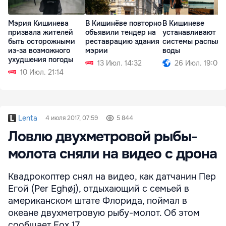
Мэрия Кишинева
В Кишинёве повторно
В Кишиневе
призвала жителей
объявили тендер на
устанавливают
быть осторожными
реставрацию здания
системы распыле
из-за возможного
мэрии
воды
ухудшения погоды
13 Июл. 14:32
26 Июл. 19:00
10 Июл. 21:14
Lenta
4 июля 2017, 07:59
5 844
Ловлю двухметровой рыбы-
молота сняли на видео с дрона
Квадрокоптер снял на видео, как датчанин Пер
Егой (Per Eghøj), отдыхающий с семьей в
американском штате Флорида, поймал в
океане двухметровую рыбу-молот. Об этом
сообщает Fox 17.