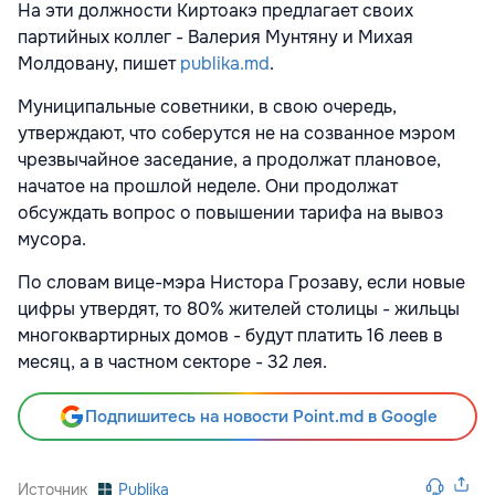
На эти должности Киртоакэ предлагает своих
партийных коллег - Валерия Мунтяну и Михая
Молдовану, пишет
publika.md
.
Муниципальные советники, в свою очередь,
утверждают, что соберутся не на созванное мэром
чрезвычайное заседание, а продолжат плановое,
начатое на прошлой неделе. Они продолжат
обсуждать вопрос о повышении тарифа на вывоз
мусора.
По словам вице-мэра Нистора Грозаву, если новые
цифры утвердят, то 80% жителей столицы - жильцы
многоквартирных домов - будут платить 16 леев в
месяц, а в частном секторе - 32 лея.
Подпишитесь на новости Point.md в Google
Источник
Publika