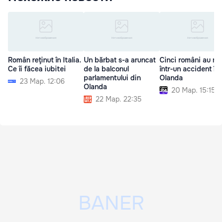
Român reţinut în Italia.
Un bărbat s-a aruncat
Cinci români au mu
Ce îi făcea iubitei
de la balconul
într-un accident în
parlamentului din
Olanda
23 Мар. 12:06
Olanda
20 Мар. 15:15
22 Мар. 22:35