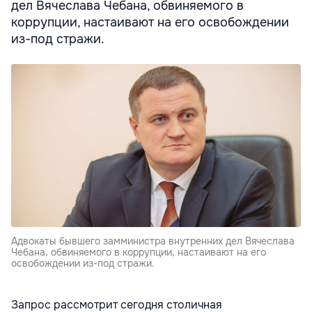
дел Вячеслава Чебана, обвиняемого в
коррупции, настаивают на его освобождении
из-под стражи.
Адвокаты бывшего замминистра внутренних дел Вячеслава
Чебана, обвиняемого в коррупции, настаивают на его
освобождении из-под стражи.
Запрос рассмотрит сегодня столичная