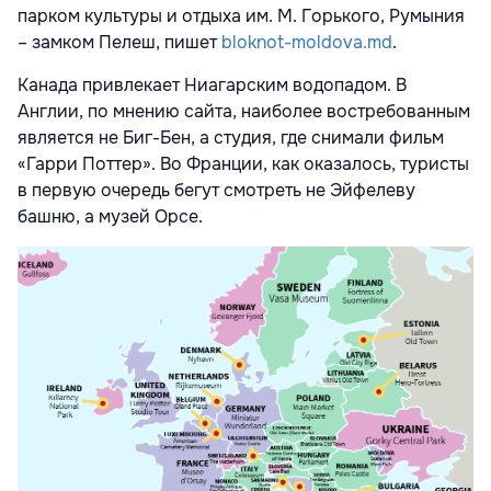
парком культуры и отдыха им. М. Горького, Румыния
– замком Пелеш, пишет
bloknot-moldova.md
.
Канада привлекает Ниагарским водопадом. В
Англии, по мнению сайта, наиболее востребованным
является не Биг-Бен, а студия, где снимали фильм
«Гарри Поттер». Во Франции, как оказалось, туристы
в первую очередь бегут смотреть не Эйфелеву
башню, а музей Орсе.