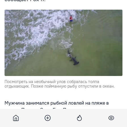
Посмотреть на необычный улов собралась толпа
отдыхающих. Позже пойманную рыбу отпустили в океан.
Мужчина занимался рыбной ловлей на пляже в
городе Панама-Сити-Бич. По словам его
американского знакомого, гигантская рыба клюнула,
как только леска с наживкой оказалась в воде. «Мы