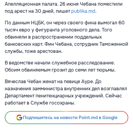
Апелляционная палата. 26 июня Чебана поместили
под арест на 30 дней, пишет
publika.md
.
По данным НЦБК, он через своего фина вымогал 60
тысяч евро у фигуранта уголовного дела. Того
обвиняли в распространении поддельных
банковских карт. Фин Чебана, сотрудник Таможенной
службы, тоже арестован.
В ведомстве начали служебное расследование.
Обоим обвиняемым грозит до семи лет тюрьмы.
Вячеслав Чебан женат на певице Ауре. До
назначения замминистра внутренних дел возглавлял
Департамент пенитенциарных учреждений. Сейчас
работает в Службе госохраны.
Подпишитесь на новости Point.md в Google