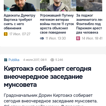
Адвокаты Думитру
Угрожавший Путину
За поджог
Вартика требуют
мятежом ветеран
знаменитого леса
снять с него
войны после 11 суток
Фонтенбло под
обвинения
ареста объяснил
Парижем арестов
свое поведение
два человека
17 Июл. 07:27
11 Июл. 13:30
14 Июл. 18:41
Publika
4 июля 2017, 08:11
5 246
Киртоакэ собирает сегодня
внеочередное заседание
мунсовета
Градоначальник Дорин Киртоакэ собирает
сегодня внеочередное заседание мунсовета.