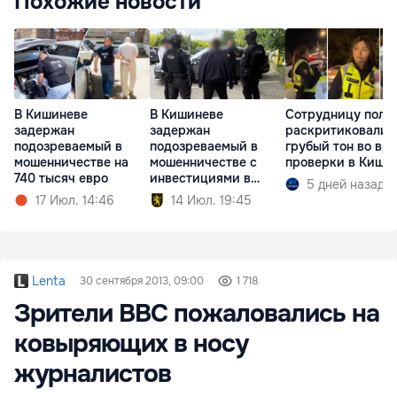
Похожие новости
В Кишиневе
В Кишиневе
Сотрудницу поли
задержан
задержан
раскритиковали 
подозреваемый в
подозреваемый в
грубый тон во вр
мошенничестве на
мошенничестве с
проверки в Киши
740 тысяч евро
инвестициями в
5 дней назад
недвижимость
17 Июл. 14:46
14 Июл. 19:45
Lenta
30 сентября 2013, 09:00
1 718
Зрители ВВС пожаловались на
ковыряющих в носу
журналистов