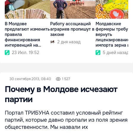
В Молдове
Работу ассоциаций
Молдавские
предлагают изменить
аграриев пропишут в
фермеры требую
правила
законе
вернуть
финансирования
лицензирование
2 дня назад
интервенций на
импорта зерна из
аграрном рынке
Украины
23 Июл. 19:52
5 дней назад
30 сентября 2013, 08:40
1 527
Почему в Молдове исчезают
партии
Портал ТРИБУНА составил условный рейтинг
партий, которые давно пропали из поля зрения
общественности. Мы назвали их