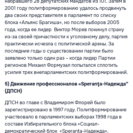
набравшего 28 депутатских мандатов из 101. Затем в
2001 году политформированию удалось продвинуть
два своих представителя в парламент по списку
блока «Альянс Брагиша», но после выборов 2005
года, когда ее лидер Виктор Морев покинул страну
из-за своей причастности к уголовному делу, партия
практически исчезла с политической арены. За
последние годы о существовании партии было
заявлено только один раз – когда лидер Партии
регионов Михаил Формузал попытался сплотить
усилия трех внепарламентских политформирований.
5) Движение профессионалов «Speranţa-Надежда”
(ДПСН)
ДПСН во главе с Владимиром Флорей было
зарегистрировано в 1997 году. Политформирование
участвовало в парламентских выборах 1998 года в
составе Избирательного блока «Социал-
демократический блок «Speranţa-Надежда»,