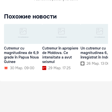
Похожие новости
Cutremur cu
Cutremur în apropiere
Un cutremur cu
magnitudinea de 6,9
de Moldova. Ce
magnitudinea 6,4 
grade în Papua Noua
intensitate a avut
înregistrat în Indon
Guinee
seismul
26 Мар. 13:06
30 Мар. 09:00
29 Мар. 17:25