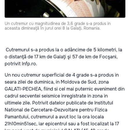
Un cutremur cu magnitudinea de 3,6 grade s-a produs in
aceasta dimineaţă în jurul orei 8 la Galaţi, Romania.
Cutremurul s-a produs la o adâncime de 5 kilometri, la
o distanţă de 17 km de Galaţi şi 57 de km de Focşani,
potrivit Infp.ro.
Un nou cutremur superficial de 4 grade s-a produs in
seara zilei de duminica, in Moldova de Sud, zona
GALATI-PECHEA, fiind si cel mai puternic eveniment din
cadrul secventei seismice inregistrate in zona in
ultimele zile. Potrivit datelor publicate de Institutul
National de Cercetare-Dezvoltare pentru Fizica
Pamantului, cutremurul a avut loc la ora locala
21h10min51sec, iar epicentrul sau a fost localizat la 17