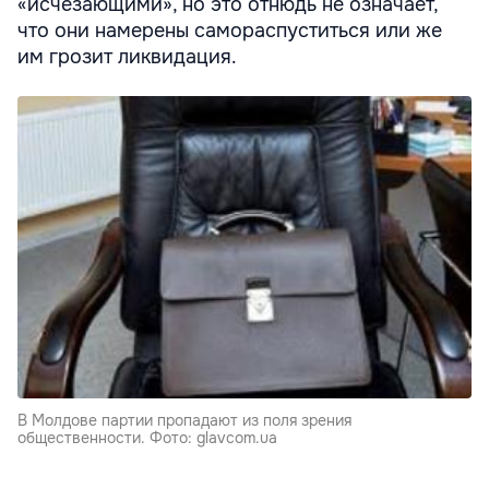
«исчезающими», но это отнюдь не означает,
что они намерены самораспуститься или же
им грозит ликвидация.
В Молдове партии пропадают из поля зрения
общественности. Фото: glavcom.ua