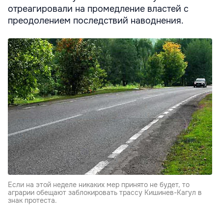
отреагировали на промедление властей с
преодолением последствий наводнения.
Если на этой неделе никаких мер принято не будет, то
аграрии обещают заблокировать трассу Кишинев-Кагул в
знак протеста.