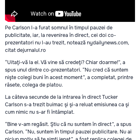
Pe Carlson l-a furat somnul în timpul pauzei de
publicitate, iar, la revenirea în direct, cei doi co-
prezentatori nu l-au trezit, notează nydailynews.com
,
citat de
jurnalul.ro
“Uitaţi-vă la el. Vă vine să credeţi? Chiar doarme!”, a
spus unul dintre co-prezentatori. “Nu cred că suntem
nişte colegi buni în acest moment”, a completat, printre
râsete, colega de platou.
La câteva secunde de la intrarea în direct Tucker
Carlson s-a trezit buimac şi şi-a reluat emisiunea ca şi
cum nimic nu s-ar fi întâmplat.
“Bine v-am regăsit. Ştiu că nu suntem în direct”, a spus
Carlson. “Nu, suntem în timpul pauzei publicitare. Nu ai
niciun motiv să te simţi jenat”, a fost replica colegei de