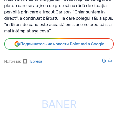
platou care se abţinea cu greu să nu râdă de situaţia
penibilă prin care a trecut Carlson. “Chiar suntem în
direct”, a continuat bărbatul, la care colegul său a spus:
“în 15 ani de când este această emisiune nu cred că s-a
mai întâmplat aşa ceva”.
Подпишитесь на новости Point.md в Google
Источник
Epresa