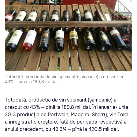
Totodată, producția de vin spumant (șampanie) a crescut cu
43% ‒ pînă la 189,8 mii dal.
Totodată, producția de vin spumant (șampanie) a
crescut cu 43% ‒ pînă la 189,8 mii dal. În ianuarie-iunie
2013 producția de Portwein, Madeira, Sherry, vin Tokaj
a înregistrat o creştere, față de perioada respectivă a
anului precedent, cu 49,3% ‒ pînă la 420,5 mii dal.