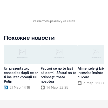
Разместить рекламу на сайте
Похожие новости
Un prezentator,
Factori ce nu te lasă
Alimentele şi băutu
concediat după ce ar
să dormi. Sfaturi sa te
interzise înainte d
fi insultat votanții lui
odihneşti toată
culcare
Putin
noaptea
4 Мар. 21:00
21 Мар. 14:16
14 Мар. 22:35