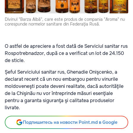
Divinul "Barza Albă", care este produs de compania "Aroma" nu
corespunde normelor sanitare din Federaţia Rusă.
O astfel de apreciere a fost dată de Serviciul sanitar rus
Rospotrebnadzor, după ce a verificat un lot de 24.150
de sticle.
Șeful Serviciului sanitar rus, Ghenadie Onişcenko, a
declarat recent că un nou embargou pentru vinurile
moldoveneşti poate deveni realitate, dacă autorităţile
de la Chişinău nu vor întreprinde măsuri esenţiale
pentru a garanta siguranţa şi calitatea produselor
livrate.
Подпишитесь на новости Point.md в Google