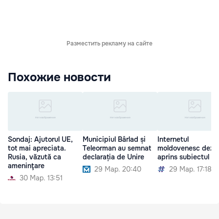
Разместить рекламу на сайте
Похожие новости
Sondaj: Ajutorul UE,
Municipiul Bârlad și
Internetul
tot mai apreciata.
Teleorman au semnat
moldovenesc dezb
Rusia, văzută ca
declarația de Unire
aprins subiectul Un
ameninţare
29 Мар. 20:40
29 Мар. 17:18
30 Мар. 13:51