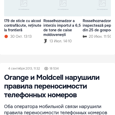
179 de sticle cu alcool
Rosselhoznadzor a
Rosselhoznadzor
contrafăcute, reținute
interzis importul a 6,5
inspectează pepin
la frontieră
de tone de caise
din 25 de gospodăr
moldovenești
30 Окт. 13:13
20 Июн. 11:50
13 Июл. 14:10
4 сентября 2013, 11:32
18 534
Orange и Moldcell нарушили
правила переносимости
телефонных номеров
Оба оператора мобильной связи нарушили
правила переносимости телефонных номеров