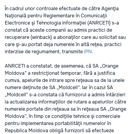
În cadrul unor controale efectuate de către Agenţia
Naţională pentru Reglementare în Comunicaţii
Electronice şi Tehnologia Informaţiei (ANRCETI) s-a
constat că aceste companii au admis practici de
recuperare (winback) a abonaţilor care au solicitat sau
care şi-au portat deja numerele în altă reţea, practici
interzise de regumament, transmite
IPN.
ANRCETI a constatat, de asemenea, că SA „Orange
Moldova” a restricţionat temporar, fără a justifica
cumva, apelurile de intrare spre reţeaua sa de la unele
numere deţinute de SA „Moldcell”. Iar în cazul SA
„Moldcell” s-a constata că furnizorul a admis întârzieri
la actualizarea informaţiilor de rutare a apelurilor către
numerele portate din reţeaua sa în reţeaua SA „Orange
Moldova”, în timp ce condiţiile tehnice şi comerciale
pentru implementarea portabilităţii numerelor în
Republica Moldova obligă furnizorii să efectueze