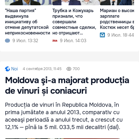
"Наша партия"
Трубка и Кожухарь
Мариан о высоко
выдвинула
признали, что
зарплате
инициативу об
совершали
родственницы в О
отмене депутатской
совместные сделки,
Костюк несет бре
неприкосновенности
но отрицают
9 Июл. 18:44
партнерство
9 Июл. 13:32
9 Июл. 14:03
Noi
4 сентября 2013, 11:45
700
Moldova şi-a majorat producția
de vinuri și coniacuri
Producția de vinuri în Republica Moldova, în
prima jumătate a anului 2013, comparativ cu
aceeaşi perioadă a anului trecut, a crescut cu
12,1% ‒ pînă la 5 mil. 033,5 mii decalitri (dal).