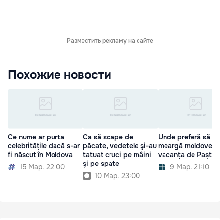
Разместить рекламу на сайте
Похожие новости
Ce nume ar purta
Ca să scape de
Unde preferă să
celebritățile dacă s-ar
păcate, vedetele şi-au
meargă moldovenii
fi născut în Moldova
tatuat cruci pe mâini
vacanța de Paște
şi pe spate
15 Мар. 22:00
9 Мар. 21:10
10 Мар. 23:00