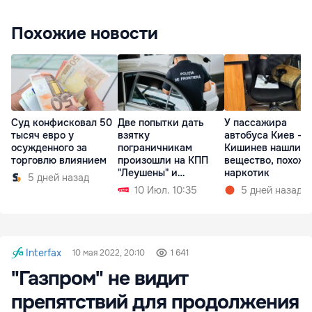
Похожие новости
Суд конфисковал 50
Две попытки дать
У пассажира
тысяч евро у
взятку
автобуса Киев –
осужденного за
пограничникам
Кишинев нашли
торговлю влиянием
произошли на КПП
вещество, похоже
"Леушены" и
наркотик
5 дней назад
"Паланка"
10 Июл. 10:35
5 дней назад
Interfax
10 мая 2022, 20:10
1 641
"Газпром" не видит
препятствий для продолжения