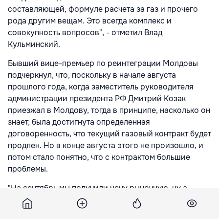
составляющей, формуле расчета за газ и прочего
рода другим вещам. Это всегда комплекс и
совокупность вопросов", - отметил Влад
Кульминский.
Бывший вице-премьер по реинтеграции Молдовы
подчеркнул, что, поскольку в начале августа
прошлого года, когда заместитель руководителя
администрации президента РФ Дмитрий Козак
приезжал в Молдову, тогда в принципе, насколько он
знает, была достигнута определенная
договоренность, что текущий газовый контракт будет
продлен. Но в конце августа этого не произошло, и
потом стало понятно, что с контрактом большие
проблемы.
"На сентябрь мы получили цену рыночную, ну а
потом стал вопрос, что с октября-ноября нам нужно
заключать новый долгосрочный контракт, иначе мог