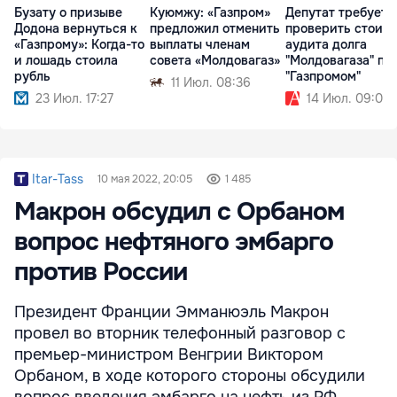
Бузату о призыве
Куюмжу: «Газпром»
Депутат требует
Додона вернуться к
предложил отменить
проверить стоим
«Газпрому»: Когда-то
выплаты членам
аудита долга
и лошадь стоила
совета «Молдовагаз»
"Молдовагаза" пе
рубль
"Газпромом"
11 Июл. 08:36
23 Июл. 17:27
14 Июл. 09:02
Itar-Tass
10 мая 2022, 20:05
1 485
Макрон обсудил с Орбаном
вопрос нефтяного эмбарго
против России
Президент Франции Эмманюэль Макрон
провел во вторник телефонный разговор с
премьер-министром Венгрии Виктором
Орбаном, в ходе которого стороны обсудили
вопрос введения эмбарго на нефть из РФ,