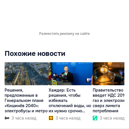
Разместить рекламу на сайте
Похожие новости
Решения,
Хаждер: Есть
Правительство
предложенные в
решения, чтобы
введет НДС 20% 
Генеральном плане
избежать
газ и электроэне
«Кишинёв 2040»:
отключений воды, но
сверх лимита
электробусы и метро
их нужно срочно
потребления
внедрить
3 часа назад
3 часа назад
3 часа назад