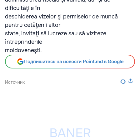
dificultăţile în
deschiderea vizelor şi permiselor de muncă
pentru cetăţenii altor
state, invitaţi să lucreze sau să viziteze
întreprinderile
moldoveneşti.
Подпишитесь на новости Point.md в Google
Источник