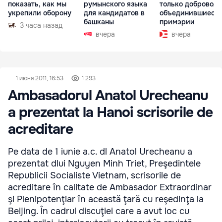
показать, как мы
румынского языка
только доброволь
укрепили оборону
для кандидатов в
объединившиеся
башканы
примэрии
3 часа назад
вчера
вчера
1 июня 2011, 16:53
1 293
Ambasadorul Anatol Urecheanu
a prezentat la Hanoi scrisorile de
acreditare
Pe data de 1 iunie a.c. dl Anatol Urecheanu a
prezentat dlui Nguyen Minh Triet, Preşedintele
Republicii Socialiste Vietnam, scrisorile de
acreditare în calitate de Ambasador Extraordinar
şi Plenipotenţiar în această ţară cu reşedinţa la
Beijing. În cadrul discuţiei care a avut loc cu