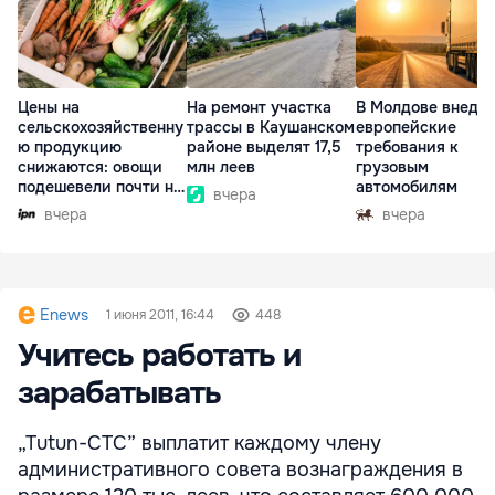
Цены на
На ремонт участка
В Молдове внедр
сельскохозяйственну
трассы в Каушанском
европейские
ю продукцию
районе выделят 17,5
требования к
снижаются: овощи
млн леев
грузовым
подешевели почти на
автомобилям
вчера
30%
вчера
вчера
Enews
1 июня 2011, 16:44
448
Учитесь работать и
зарабатывать
„Tutun-CTC” выплатит каждому члену
административного совета вознаграждения в