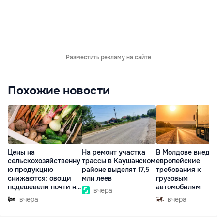
Разместить рекламу на сайте
Похожие новости
Цены на
На ремонт участка
В Молдове внедр
сельскохозяйственну
трассы в Каушанском
европейские
ю продукцию
районе выделят 17,5
требования к
снижаются: овощи
млн леев
грузовым
подешевели почти на
автомобилям
вчера
30%
вчера
вчера