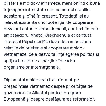
bilaterale moldo-vietnameze, menţionînd o bună
înţelegere între state din momentul stabilirii
acestora şi pînă în prezent. Totodată, ei au
relevat existenţa unui potenţial de cooperare
nevalorificat în diverse domenii, context, în care
ambasadorul Anatol Urecheanu a accentuat
interesul Republicii Moldova de a impulsiona
relaţiile de prietenie şi cooperare moldo-
vietnameze, de a dezvolta înţelegerea politică şi
sprijinul reciproc al părţilor în cadrul
organismelor internaţionale.
Diplomatul moldovean l-a informat pe
preşedintele vietnamez despre priorităţile de
guvernare ale Alianţei pentru Integrare
Europeană şi despre desfăşurarea reformelor.