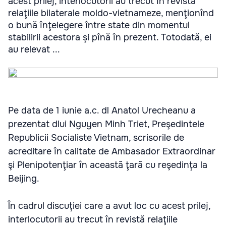
acest prilej, interlocutorii au trecut în revistă
relaţiile bilaterale moldo-vietnameze, menţionînd
o bună înţelegere între state din momentul
stabilirii acestora şi pînă în prezent. Totodată, ei
au relevat ...
Pe data de 1 iunie a.c. dl Anatol Urecheanu a
prezentat dlui Nguyen Minh Triet, Preşedintele
Republicii Socialiste Vietnam, scrisorile de
acreditare în calitate de Ambasador Extraordinar
şi Plenipotenţiar în această ţară cu reşedinţa la
Beijing.
În cadrul discuţiei care a avut loc cu acest prilej,
interlocutorii au trecut în revistă relaţiile