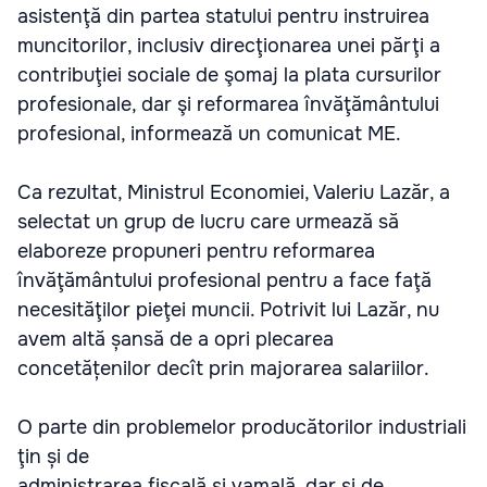
asistenţă din partea statului pentru instruirea
muncitorilor, inclusiv direcţionarea unei părţi a
contribuţiei sociale de şomaj la plata cursurilor
profesionale, dar şi reformarea învăţământului
profesional, informează un comunicat ME.
Ca rezultat, Ministrul Economiei, Valeriu Lazăr, a
selectat un grup de lucru care urmează să
elaboreze propuneri pentru reformarea
învăţământului profesional pentru a face faţă
necesităţilor pieţei muncii. Potrivit lui Lazăr, nu
avem altă șansă de a opri plecarea
concetățenilor decît prin majorarea salariilor.
O parte din problemelor producătorilor industriali
ţin și de
administrarea fiscală şi vamală, dar şi de