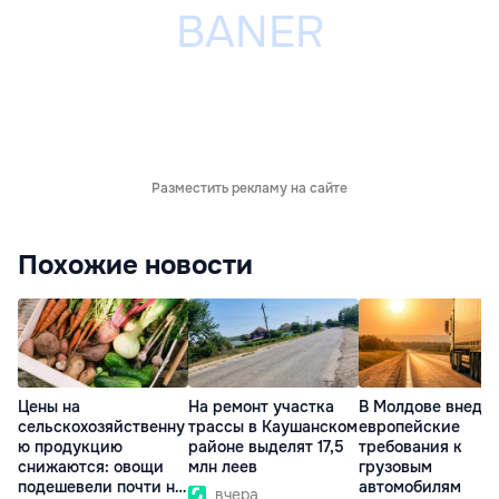
Разместить рекламу на сайте
Похожие новости
Цены на
На ремонт участка
В Молдове внедр
сельскохозяйственну
трассы в Каушанском
европейские
ю продукцию
районе выделят 17,5
требования к
снижаются: овощи
млн леев
грузовым
подешевели почти на
автомобилям
вчера