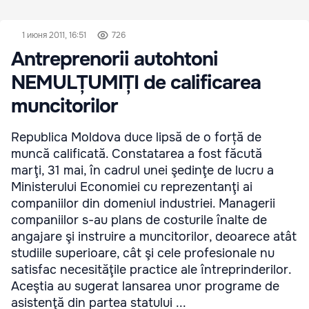
1 июня 2011, 16:51
726
Antreprenorii autohtoni
NEMULȚUMIȚI de calificarea
muncitorilor
Republica Moldova duce lipsă de o forță de
muncă calificată. Constatarea a fost făcută
marţi, 31 mai, în cadrul unei şedinţe de lucru a
Ministerului Economiei cu reprezentanţi ai
companiilor din domeniul industriei. Managerii
companiilor s-au plans de costurile înalte de
angajare şi instruire a muncitorilor, deoarece atât
studiile superioare, cât şi cele profesionale nu
satisfac necesităţile practice ale întreprinderilor.
Aceştia au sugerat lansarea unor programe de
asistenţă din partea statului ...