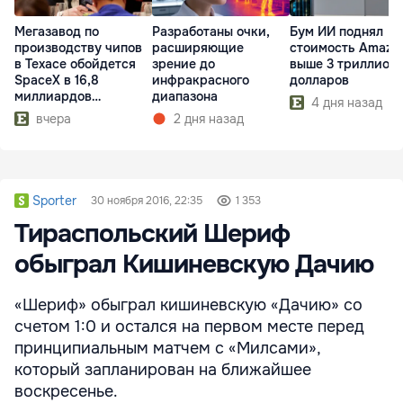
Мегазавод по
Разработаны очки,
Бум ИИ поднял
производству чипов
расширяющие
стоимость Amazo
в Техасе обойдется
зрение до
выше 3 триллион
SpaceX в 16,8
инфракрасного
долларов
миллиардов
диапазона
4 дня назад
долларов
вчера
2 дня назад
Sporter
30 ноября 2016, 22:35
1 353
Тираспольский Шериф
обыграл Кишиневскую Дачию
«Шериф» обыграл кишиневскую «Дачию» со
счетом 1:0 и остался на первом месте перед
принципиальным матчем с «Милсами»,
который запланирован на ближайшее
воскресенье.