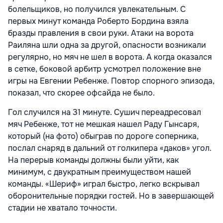
болельщиков, но получился увлекательным. С
первых минут команда Роберто Бордина взяла
бразды правления в свои руки. Атаки на ворота
Раиляна шли одна за другой, опасности возникали
регулярно, но мяч не шел в ворота. А когда оказался
в сетке, боковой арбитр усмотрел положение вне
игры на Евгении Ребенже. Повтор спорного эпизода,
показал, что скорее офсайда не было.
Гол случился на 31 минуте. Сушич переадресовал
мяч Ребенже, тот не мешкая нашел Раду Гынсаря,
который (на фото) обыграв по дороге соперника,
послал снаряд в дальний от голкипера «даков» угол.
На перерыв команды должны были уйти, как
минимум, с двукратным преимуществом нашей
команды. «Шериф» играл быстро, легко вскрывал
оборонительные порядки гостей. Но в завершающей
стадии не хватало точности.