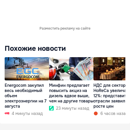
Разместить рекламу на сайте
Похожие новости
Energocom закупил
Минфин предлагает
НДС для сектора
весь необходимый
повысить акциз на
HoReCa увеличат
объем
дизель вдвое выше,
12%: представите
электроэнергии на 7
чем на другие товары
отрасли заявили 
августа
росте цен
23 минуты назад
4 минуты назад
6 часов назад