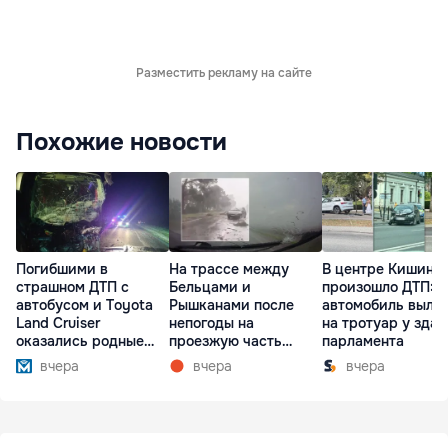
Разместить рекламу на сайте
Похожие новости
Погибшими в
На трассе между
В центре Кишине
страшном ДТП с
Бельцами и
произошло ДТП:
автобусом и Toyota
Рышканами после
автомобиль выле
Land Cruiser
непогоды на
на тротуар у зда
оказались родные
проезжую часть
парламента
братья
упали деревья
вчера
вчера
вчера