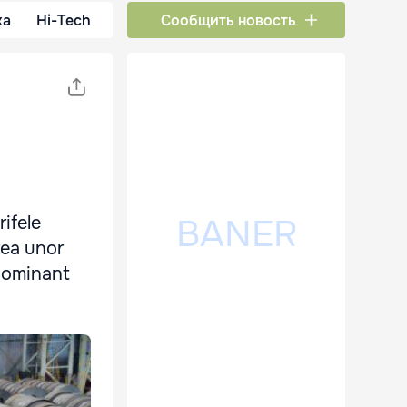
ка
Hi-Tech
Сообщить новость
ifele
rea unor
edominant