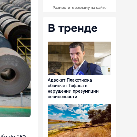
Разместить рекламу на сайте
В тренде
Адвокат Плахотнюка
обвиняет Тофана в
нарушении презумпции
невиновности