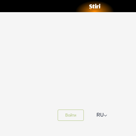
⌵
RU
Войти