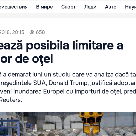
оисшествия
В мире
Спорт
Леди
Авто
Нау
2018, 20:15
658
ază posibila limitare a
or de oţel
 demarat luni un studiu care va analiza dacă tar
reşedintele SUA, Donald Trump, justifică adopta
eveni inundarea Europei cu importuri de oţel, pr
 Reuters.