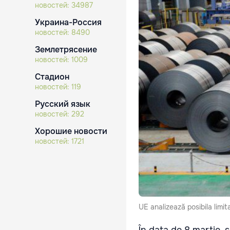
новостей:
34987
Украина-Россия
новостей:
8490
Землетрясение
новостей:
1009
Стадион
новостей:
119
Русский язык
новостей:
292
Хорошие новости
новостей:
1721
UE analizează posibila limita