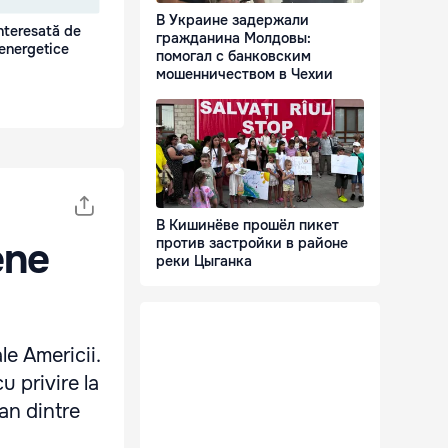
В Украине задержали
nteresată de
гражданина Молдовы:
 energetice
помогал с банковским
мошенничеством в Чехии
В Кишинёве прошёл пикет
ene
против застройки в районе
реки Цыганка
le Americii.
u privire la
ian dintre