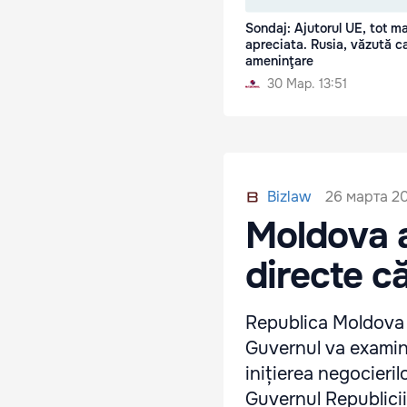
Sondaj: Ajutorul UE, tot ma
apreciata. Rusia, văzută c
ameninţare
30 Мар. 13:51
26 марта 20
Bizlaw
Moldova a
directe c
Republica Moldova a
Guvernul va examina
inițierea negocieril
Guvernul Republici