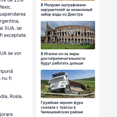
rife de 25%
В Молдове оштрафовали
Mexic.
нарушителей за незаконный
 suspendarea
забор воды из Днестра
rgentina,
ai SUA, iar
fi exceptate
SUA se vor
В Италии из-за жары
достопримечательности
будут работать дольше
impună
 nu fi
ndia, Rusia,
Гружёная зерном фура
.
съехала с трассы в
Чимишлийском районе
jorare