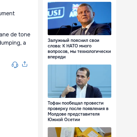
cument
ioane de tone
Залужный пояснил свои
idumping, a
слова: К НАТО много
вопросов, мы технологически
впереди
Тофан пообещал провести
проверку после появления в
Молдове представителя
Южной Осетии