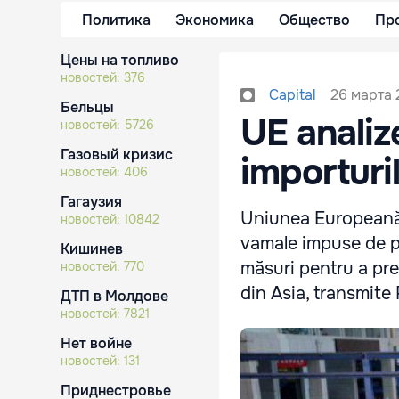
Политика
Экономика
Общество
Пр
Цены на топливо
новостей:
376
26 марта 
Capital
Бельцы
UE analize
новостей:
5726
Газовый кризис
importuril
новостей:
406
Гагаузия
Uniunea Europeană a
новостей:
10842
vamale impuse de p
Кишинев
măsuri pentru a pr
новостей:
770
din Asia, transmite
ДТП в Молдове
новостей:
7821
Нет войне
новостей:
131
Приднестровье