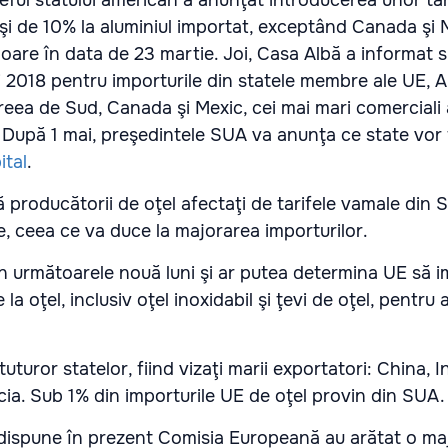
şeful statului american a anunţat introducerea unor ta
l şi de 10% la aluminiul importat, exceptând Canada şi 
igoare în data de 23 martie. Joi, Casa Albă a informat
ai 2018 pentru importurile din statele membre ale UE, A
oreea de Sud, Canada şi Mexic, cei mai mari comerciali 
 După 1 mai, preşedintele SUA va anunţa ce state vor 
ital
.
ă producătorii de oţel afectaţi de tarifele vamale din 
e, ceea ce va duce la majorarea importurilor.
t în următoarele nouă luni şi ar putea determina UE să 
 la oţel, inclusiv oţel inoxidabil şi ţevi de oţel, pentru a
.
tuturor statelor, fiind vizaţi marii exportatori: China, I
cia. Sub 1% din importurile UE de oţel provin din SUA
e dispune în prezent Comisia Europeană au arătat o ma