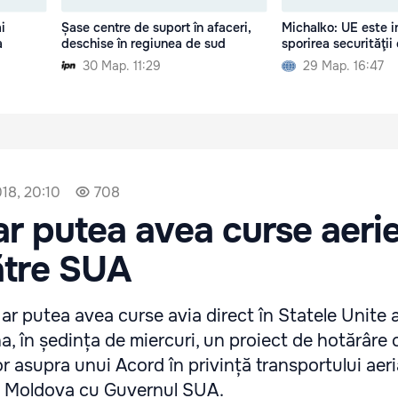
i
Șase centre de suport în afaceri,
Michalko: UE este i
a
deschise în regiunea de sud
sporirea securităţii
30 Мар. 11:29
29 Мар. 16:47
18, 20:10
708
r putea avea curse aeri
ătre SUA
r putea avea curse avia direct în Statele Unite a
, în ședința de miercuri, un proiect de hotărâre c
or asupra unui Acord în privință transportului aer
i Moldova cu Guvernul SUA.