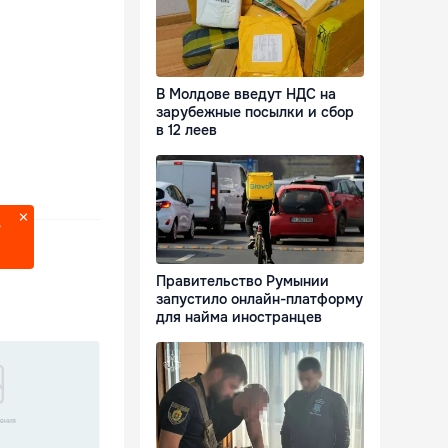
В Молдове введут НДС на
зарубежные посылки и сбор
в 12 леев
?
Правительство Румынии
запустило онлайн-платформу
для найма иностранцев