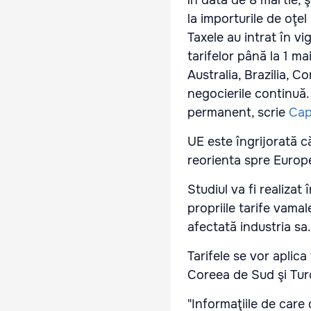
În data de 8 martie, 
la importurile de oţe
Taxele au intrat în v
tarifelor până la 1 m
Australia, Brazilia, C
negocierile continuă.
permanent, scrie
Cap
UE este îngrijorată c
reorienta spre Europ
Studiul va fi realiza
propriile tarife vamale
afectată industria sa
Tarifele se vor aplica 
Coreea de Sud şi Tur
"Informaţiile de car