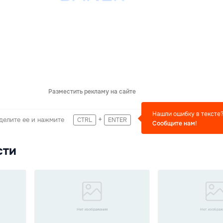
Разместить рекламу на сайте
Нашли ошибку в тексте
+
делите ее и нажмите
CTRL
ENTER
Сообщите нам!
сти