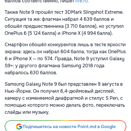
баллов соответственно, пишет
life.ru.
Также Note 9 прошёл тест 3DMark Slingshot Extreme.
Ситуация та же: флагман набрал 4 639 баллов и
обошёл предшественника (3 710 баллов), но уступил
OnePlus 6 (5 124 балла) и iPhone X (4 994 балла).
Смартфон обошёл конкурентов лишь в тесте яркости
экрана: здесь он набрал 604 балла, тогда как OnePlus
6 и iPhone X — по 574. Правда, Note 9 уступил Galaxy
S9+: у другого флагмана Samsung 2018 года
набралось 630 баллов.
Samsung Galaxy Note 9 был представлен 9 августа в
Нью-Йорке. Он получил 6,4-дюймовый дисплей,
камеру с изменяемой диафрагмой и стилус S Pen, с
помощью которого можно делать фото, переключать
слайды или музыку.
Подпишитесь на новости Point.md в Google