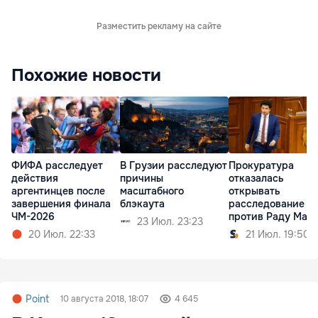
Разместить рекламу на сайте
Похожие новости
ФИФА расследует
В Грузии расследуют
Прокуратура
действия
причины
отказалась
аргентинцев после
масштабного
открывать
завершения финала
блэкаута
расследование
ЧМ-2026
против Раду Мар
23 Июл. 23:23
по делу MoldATSA
20 Июл. 22:33
21 Июл. 19:50
Point
10 августа 2018, 18:07
4 645