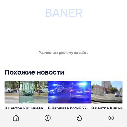
Разместить рекламу на сайте
Похожие новости
В центре Кишинева
В Варшаве погиб 27-
В центре Кишине
произошло ДТП:
летний гражданин
автомобиль сбил
автомобиль вылетел
Молдовы в ДТП с
человека
на тротуар у здания
участием двух
6 дней назад