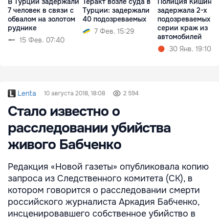
В Турции задержали
Теракт возле суда в
Полиция Кишине
7 человек в связи с
Турции: задержали
задержала 2-х
обвалом на золотом
40 подозреваемых
подозреваемых в
руднике
серии краж из
7 Фев. 15:29
автомобилей
15 Фев. 07:40
30 Янв. 19:10
Lenta
10 августа 2018, 18:08
2 594
Стало известно о
расследовании убийства
живого Бабченко
Редакция «Новой газеты» опубликовала копию
запроса из Следственного комитета (СК), в
котором говорится о расследовании смерти
российского журналиста Аркадия Бабченко,
инсценировавшего собственное убийство в