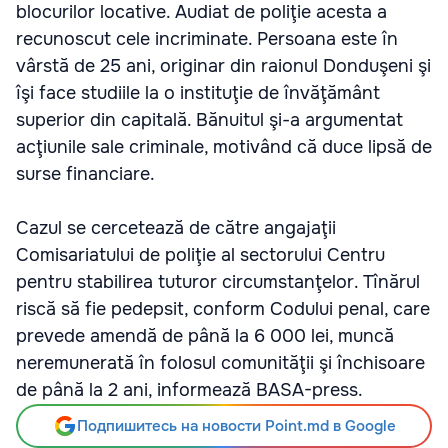
blocurilor locative. Audiat de poliţie acesta a
recunoscut cele incriminate. Persoana este în
vârstă de 25 ani, originar din raionul Donduşeni şi
îşi face studiile la o instituţie de învăţământ
superior din capitală. Bănuitul şi-a argumentat
acţiunile sale criminale, motivând că duce lipsă de
surse financiare.
Cazul se cercetează de către angajaţii
Comisariatului de poliţie al sectorului Centru
pentru stabilirea tuturor circumstanţelor. Tînărul
riscă să fie pedepsit, conform Codului penal, care
prevede amendă de până la 6 000 lei, muncă
neremunerată în folosul comunităţii şi închisoare
de până la 2 ani, informează BASA-press.
Подпишитесь на новости Point.md в Google