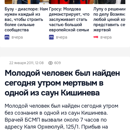
Бузу - диаспоре: Нам
Гросу: Молдова
Лупу о решении с
нужен каждый из
демонстрирует, что
по делу Возиян: 
вас, чтобы строить
заслуживает стать
любой ценой хоче
более сильные
частью большой
представить себя
сообщества
европейской семьи
жертвой
вчера
вчера
вчера
22 января 2011, 12:08
609
Молодой человек был найден
сегодня утром мертвым в
одной из саун Кишинева
Молодой человек был найден сегодня утром
без сознания в одной из саун Кишинева.
Врачей БСМП вызвали около 7 часов по
адресу Каля Орхеюлуй, 125/1. Прибыв на