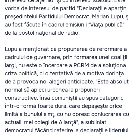
interesul cetăţenilor şi cu interesul statului. Este
vorba de interesul de partid."Declaraţiile aparţin
preşedintelui Partidului Democrat, Marian Lupu, şi
au fost făcute în cadrul emisiunii "Viaţa publică"
de la postul naţional de radio.
Lupu a menţionat că propunerea de reformare a
cadrului de guvernare, prin formarea unei coaliţii
largi, nu este o încercare a PCRM de a soluţiona
criza politică, ci o tentativă de a motiva dorinţa
de a provoca noi alegeri anticipate. "Este absolut
normal să apleci urechea la propuneri
constructive, însă comuniştii au spus categoric
într-o formă foarte dură, care depăşeşte orice
limită a bunului simţ, cu nu doresc conlucrarea cu
actualii mei colegi de Alianţă", a subliniat
democratul făcând referire la declaraţiile liderului