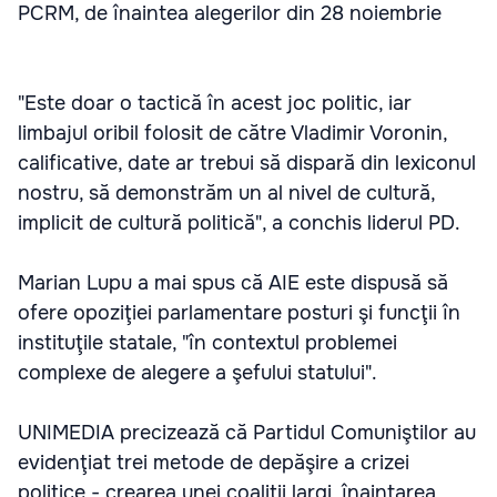
PCRM, de înaintea alegerilor din 28 noiembrie
"Este doar o tactică în acest joc politic, iar
limbajul oribil folosit de către Vladimir Voronin,
calificative, date ar trebui să dispară din lexiconul
nostru, să demonstrăm un al nivel de cultură,
implicit de cultură politică", a conchis liderul PD.
Marian Lupu a mai spus că AIE este dispusă să
ofere opoziţiei parlamentare posturi şi funcţii în
instituţile statale, "în contextul problemei
complexe de alegere a şefului statului".
UNIMEDIA precizează că Partidul Comuniştilor au
evidenţiat trei metode de depăşire a crizei
politice - crearea unei coaliţii largi, înaintarea