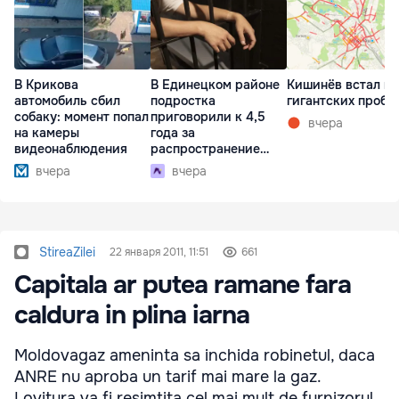
В Крикова
В Единецком районе
Кишинёв встал в
автомобиль сбил
подростка
гигантских пробк
собаку: момент попал
приговорили к 4,5
вчера
на камеры
года за
видеонаблюдения
распространение
наркотиков
вчера
вчера
StireaZilei
22 января 2011, 11:51
661
Capitala ar putea ramane fara
caldura in plina iarna
Moldovagaz ameninta sa inchida robinetul, daca
ANRE nu aproba un tarif mai mare la gaz.
Lovitura va fi resimtita cel mai mult de furnizorul