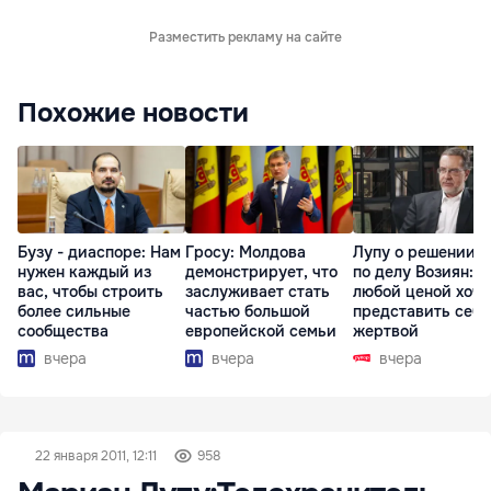
Разместить рекламу на сайте
Похожие новости
Бузу - диаспоре: Нам
Гросу: Молдова
Лупу о решении с
нужен каждый из
демонстрирует, что
по делу Возиян: 
вас, чтобы строить
заслуживает стать
любой ценой хоче
более сильные
частью большой
представить себя
сообщества
европейской семьи
жертвой
вчера
вчера
вчера
22 января 2011, 12:11
958