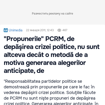
Разместить рекламу на сайте
Unimedia
22 января 2011, 12:43
467
"Propunerile" PCRM, de
depăşirea crizei politice, nu sunt
altceva decât o metodă de a
motiva generarea alegerilor
anticipate, de
"Responsabilitatea partidelor politice se
demostrează prin propunerile pe care le fac în
vederea depăşirii crizei politice. Soluţiile făcute
de PCRM nu sunt nişte propuneri de depăşirea
crizei politice. Generarea alegerilor anticipate, în