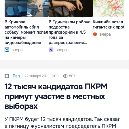
В Крикова
В Единецком районе
Кишинёв встал в
автомобиль сбил
подростка
гигантских пробк
собаку: момент попал
приговорили к 4,5
вчера
на камеры
года за
видеонаблюдения
распространение
наркотиков
вчера
вчера
Pan
22 января 2011, 12:03
507
12 тысяч кандидатов ПКРМ
примут участие в местных
выборах
У ПКРМ будет 12 тысяч кандидатов. Так сказал
в пятницу журналистам председатель ПКРМ