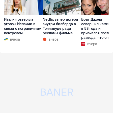
Италия отвергла
Netflix запер актера
Брат Джоли
угрозы Испании в
внутри билборда в
совершил каминг
связи с пограничным
Голливуде ради
в 53 года и
контролем
рекламы фильма
признался после
развода, что он г
вчера
вчера
вчера