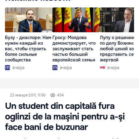
Бузу - диаспоре: Нам
Гросу: Молдова
Лупу о решении с
нужен каждый из
демонстрирует, что
по делу Возиян: 
вас, чтобы строить
заслуживает стать
любой ценой хоче
более сильные
частью большой
представить себя
сообщества
европейской семьи
жертвой
вчера
вчера
вчера
22 января 2011, 11:56
494
Un student din capitală fura
oglinzi de la maşini pentru a-şi
face bani de buzunar