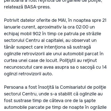
persoana a fost reţinută de organele de poliţie,
relatează BASA-press.
Potrivit datelor oferite de MAI, în noaptea spre 21
ianuarie curent, aproximativ la ora 02:00 un
echipaj mobil 902 în timp ce patrula pe străzile
sectorului Centru al capitalei, au observat un
tânăr suspect care intenţiona să sustragă
oglinzile retrovizorii ale unui automobil parcat în
curtea unei case de locuit. Poliţiştii au reţinut
necunoscutul care avea asupra sa o sacoşă cu 14
oglinzi retrovizorii auto.
Persoana a fost însoţită la Comisariatul de poliţie
sectorul Centru, unde s-a stabilit că oglinzile au
fost sustrase timp de câteva ore de la şapte
automobile parcate pe timp de noapte în ogrăzile