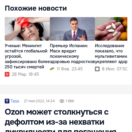
Похожие новости
Ученые: Менингит
Премьер Испании:
Исследование
остаётся глобальной
Маск вредит
показало, что
угрозой,
психическому
мультивитамины 
зафиксировано более
здоровью подростков
укрепляют здоро
250 тысяч смертей
11 Фев. 23:45
8 Июл. 07:50
28 Мар. 18:45
Tass
27 мая 2022, 14:24
1 886
Ozon может столкнуться с
дефолтом из-за нехватки
ликвидности для погашения