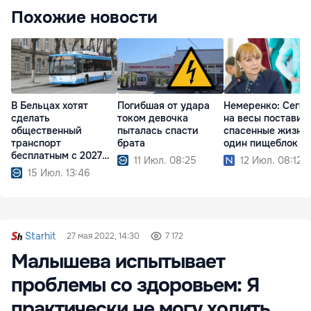
Похожие новости
В Бельцах хотят
Погибшая от удара
Немеренко: Сего
сделать
током девочка
на весы поставил
общественный
пыталась спасти
спасенные жизни
транспорт
брата
один пищеблок
бесплатным с 2027
11 Июл. 08:25
12 Июл. 08:12
года
15 Июл. 13:46
Starhit
27 мая 2022, 14:30
7 172
Малышева испытывает
проблемы со здоровьем: Я
практически не могу ходить