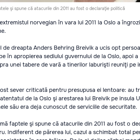
tele şi spune că atacurile din 2011 au fost o declaraţie politică
xtremistul norvegian în vara lui 2011 la Oslo a îngrozi
me.
tul de dreapta Anders Behring Breivik a ucis opt perso
 în apropierea sediului guvernului de la Oslo, apoi a 
a unei tabere de vară a tinerilor laburişti reuniţi pe i
fost sever criticată pentru presupusa ei lentoare: au t
 atentatul de la Oslo şi arestarea lui Breivik pe insula 
mele său era deja cunoscut de serviciile de securitate.
umă faptele şi spune că atacurile din 2011 au fost o de
ru. Indiferent de părerea lui, cazul a schimbat total pe