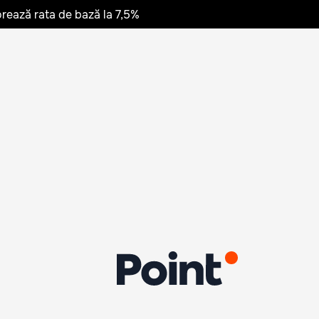
rează rata de bază la 7,5%