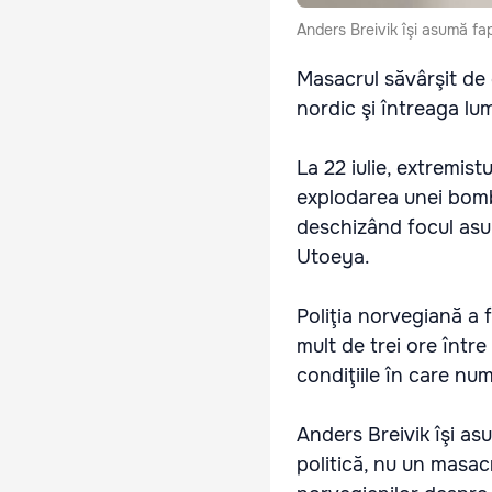
Anders Breivik îşi asumă fap
Masacrul săvârşit de e
nordic şi întreaga lu
La 22 iulie, extremis
explodarea unei bombe
deschizând focul asupr
Utoeya.
Poliţia norvegiană a 
mult de trei ore între
condiţiile în care nu
Anders Breivik îşi as
politică, nu un masac