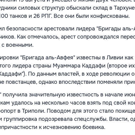
дники силовых структур обыскали склад в Тархуне,
00 танков и 26 РПГ. Все они были конфискованы.
ил безопасности арестовали лидера "Бригады аль-А
нников. Как отмечалось, арест сопровождался пере
 с военными.
ировки "Бригада аль-Авфея" известны в Ливии как
того лидера страны Муаммара Каддафи (второе их
Каддафи"). По данным властей, в ходе революции 
не повстанцев, однако впоследствии поменяли при
" получила значительную известность в начале июн
икам удалось на несколько часов взять под свой ко
порт в Триполи. Поводом для этого стало похищ
ом группировка подозревала спецслужбы. Власти, о
епричастности к исчезновению боевика.