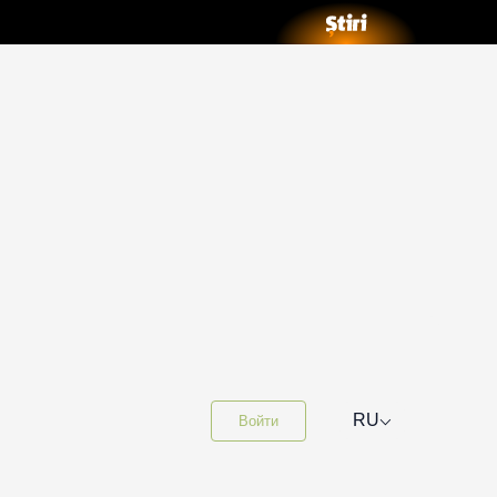
⌵
RU
Войти