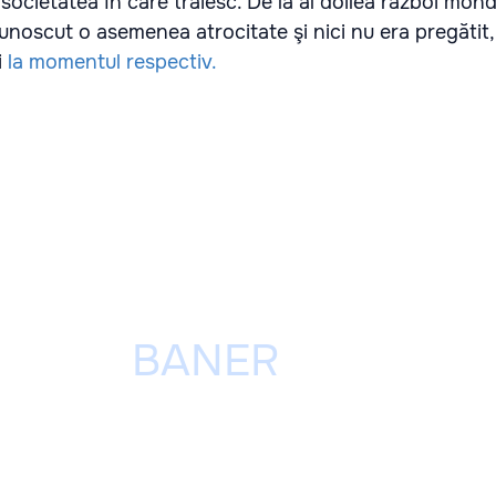
societatea în care trăiesc. De la al doilea război mondi
unoscut o asemenea atrocitate şi nici nu era pregătit
i
la momentul respectiv.