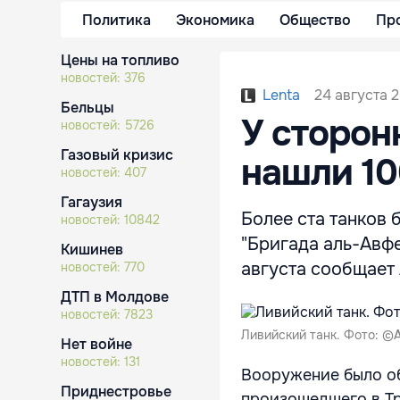
Политика
Экономика
Общество
Пр
Цены на топливо
новостей:
376
24 августа 2
Lenta
Бельцы
У сторон
новостей:
5726
Газовый кризис
нашли 10
новостей:
407
Гагаузия
Более ста танков
новостей:
10842
"Бригада аль-Авфе
Кишинев
августа сообщает 
новостей:
770
ДТП в Молдове
новостей:
7823
Ливийский танк. Фото: ©
Нет войне
новостей:
131
Вооружение было о
Приднестровье
произошедшего в Тр