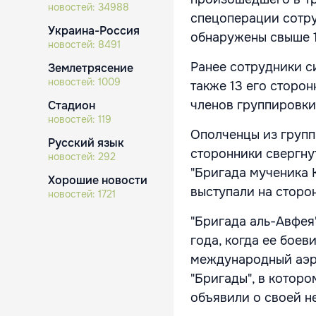
новостей:
34988
спецоперации сотру
Украина-Россия
обнаружены свыше 1
новостей:
8491
Ранее сотрудники с
Землетрясение
новостей:
1009
также 13 его сторо
членов группировки
Стадион
новостей:
119
Ополченцы из групп
Русский язык
сторонники свергну
новостей:
292
"Бригада мученика 
Хорошие новости
выступали на сторо
новостей:
1721
"Бригада аль-Авфея
года, когда ее боев
международный аэро
"Бригады", в котор
объявили о своей н