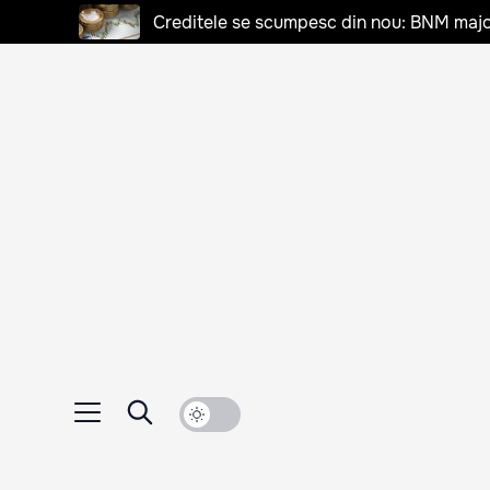
Creditele se scumpesc din nou: BNM majo