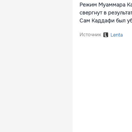
Режим Муаммара Кад
свергнут в результа
Сам Каддафи был уб
Источник
Lenta