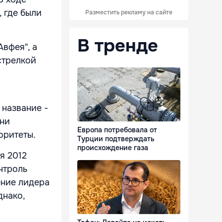
 где были
Разместить рекламу на сайте
В тренде
вфея", а
стрелкой
 название -
они
Европа потребовала от
оритеты.
Турции подтверждать
происхождение газа
я 2012
нтроль
ение лидера
днако,