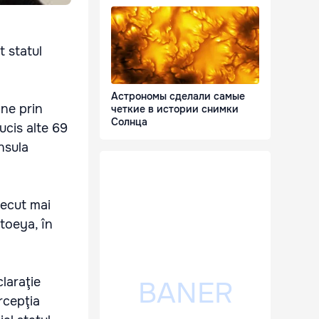
t statul
Астрономы сделали самые
ane prin
четкие в истории снимки
Солнца
ucis alte 69
nsula
recut mai
Utoeya, în
claraţie
rcepţia