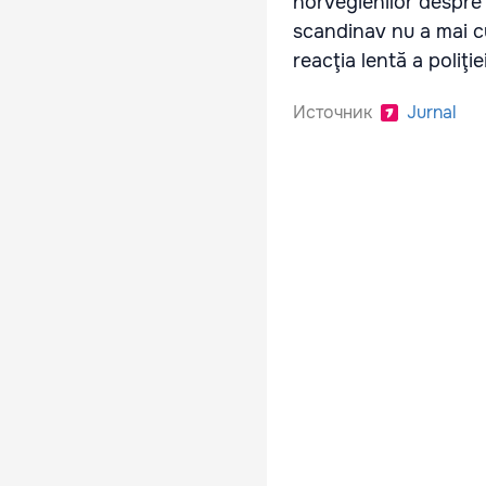
norvegienilor despre 
scandinav nu a mai c
reacţia lentă a poliţie
Источник
Jurnal