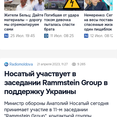
Жители Бельц: Дайте
Погибшая от удара
Немеренко: Сего
материалы — дорогу
током девочка
на весы поставил
мы отремонтируем
пыталась спасти
спасенные жизни
сами
брата
один пищеблок
25 Июл. 19:45
11 Июл. 08:25
12 Июл. 08:12
Radiomoldova
21 апреля 2023, 11:27
9 265
Носатый участвует в
заседании Rammstein Group в
поддержку Украины
Министр обороны Анатолий Носатый сегодня
принимает участие в 11-м заседании
"Rammstein Group", контактной группы