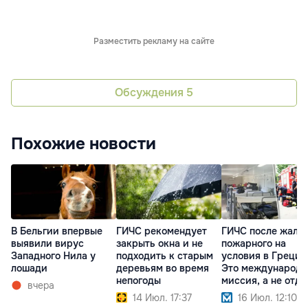
Разместить рекламу на сайте
Обсуждения
5
Похожие новости
В Бельгии впервые
ГИЧС рекомендует
ГИЧС после жало
выявили вирус
закрыть окна и не
пожарного на
Западного Нила у
подходить к старым
условия в Греции
лошади
деревьям во время
Это международн
непогоды
миссия, а не отды
вчера
14 Июл. 17:37
16 Июл. 12:10