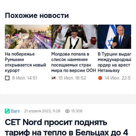
Похожие новости
На побережье
Молдова попала в
В Турции выдали
Румынии
список наименее
международный
открывается новый
посещаемых стран
ордер на арест
курорт
мира по версии ООН
Нетаньяху
8 Июл. 14:51
15 Июл. 16:52
14 Июл. 22:57
Bani
21 апреля 2023, 11:28
15 306
CET Nord просит поднять
тариф на тепло в Бельцах до 4