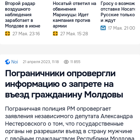
Второй радар
Носатый ответил на
Гросу о возможн
воздушного
обвинения
отставке Носатого
наблюдения
Маринуцы: Идет
Русские только э
заработает в
кампания против
и ждут
Молдове в июне
армии
17 Мая. 21:00
27 Мая. 23:16
27 Мая. 15:28
Noi
21 апреля 2023, 11:18
11 855
Пограничники опровергли
информацию о запрете на
въезд гражданину Молдовы
Пограничная полиция РМ опровергает
заявления независимого депутата Александра
Нестеровского о том, что государственные
органы не разрешили въезд в страну мужчине
с двойным гражданством Республики Молдова