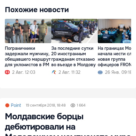
Похожие новости
Пограничники
За последние сутки
На границах Мол
задержали мужчину,
20 иностранным
начала нести слу
обещавшего маршрут
гражданам отказано
новая группа
для уклонистов в РМ
во въезде в Молдову
офицеров FRONT
2 Авг. 12:03
2 Авг. 11:32
26 Янв. 09:18
Point
19 сентября 2018, 18:48
1 664
Молдавские борцы
дебютировали на