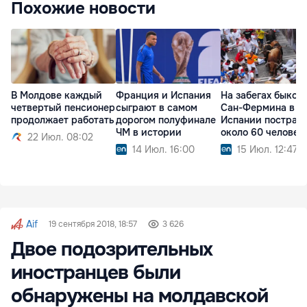
Похожие новости
В Молдове каждый
Франция и Испания
На забегах быков
четвертый пенсионер
сыграют в самом
Сан-Фермина в
продолжает работать
дорогом полуфинале
Испании пострад
ЧМ в истории
около 60 человек
22 Июл. 08:02
14 Июл. 16:00
15 Июл. 12:47
Aif
19 сентября 2018, 18:57
3 626
Двое подозрительных
иностранцев были
обнаружены на молдавской