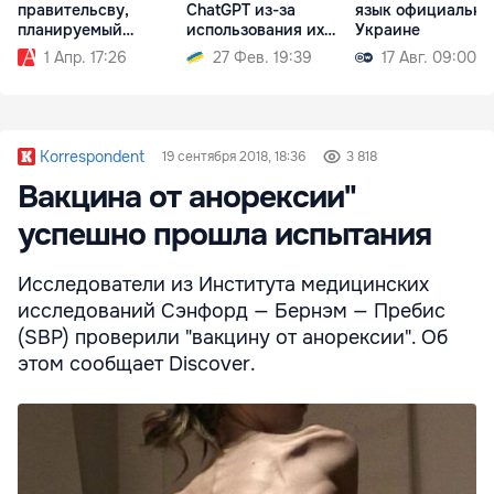
правительсву,
ChatGPT из-за
язык официальны
планируемый
использования их
Украине
социалистами
контента
1 Апр. 17:26
27 Фев. 19:39
17 Авг. 09:00
Korrespondent
19 сентября 2018, 18:36
3 818
Вакцина от анорексии"
успешно прошла испытания
Исследователи из Института медицинских
исследований Сэнфорд — Бернэм — Пребис
(SBP) проверили "вакцину от анорексии". Об
этом сообщает Discover.