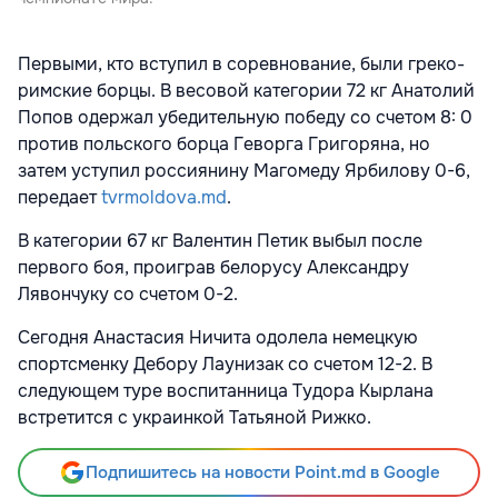
Первыми, кто вступил в соревнование, были греко-
римские борцы. В весовой категории 72 кг Анатолий
Попов одержал убедительную победу со счетом 8: 0
против польского борца Геворга Григоряна, но
затем уступил россиянину Магомеду Ярбилову 0-6,
передает
tvrmoldova.md
.
В категории 67 кг Валентин Петик выбыл после
первого боя, проиграв белорусу Александру
Лявончуку со счетом 0-2.
Сегодня Анастасия Ничита одолела немецкую
спортсменку Дебору Лаунизак со счетом 12-2. В
следующем туре воспитанница Тудора Кырлана
встретится с украинкой Татьяной Рижко.
Подпишитесь на новости Point.md в Google