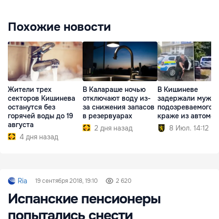
Похожие новости
Жители трех
В Калараше ночью
В Кишиневе
секторов Кишинева
отключают воду из-
задержали мужчи
останутся без
за снижения запасов
подозреваемого в
горячей воды до 19
в резервуарах
краже из автомо
августа
2 дня назад
8 Июл. 14:12
4 дня назад
Ria
19 сентября 2018, 19:10
2 620
Испанские пенсионеры
попытались снести