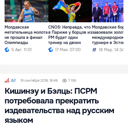
Молдавская
СNOS: Неправда, что
Молдавские борц
метательница молота
в Париже у борцов из
завоевали золото
не прошла в финал
РМ будет один
международном
Олимпиады
тренер на двоих
турнире в Эстони
5 Авг. 11:01
17 Мая. 07:00
18 Мар. 14:34
Aif
19 сентября 2018, 18:46
7 156
Кишинэу и Бэлць: ПСРМ
потребовала прекратить
издевательства над русским
языком