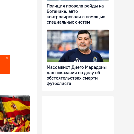
Полиция провела рейды на
Ботанике: авто
контролировали с помощью
специальных систем
?
Массажист Диего Марадоны
дал показания по делу об
обстоятельствах смерти
футболиста