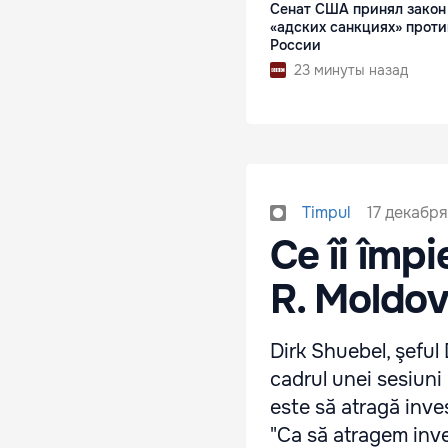
Сенат США принял закон
«адских санкциях» проти
России
23 минуты назад
17 декабря
Timpul
Ce îi împi
R. Moldo
Dirk Shuebel, şeful 
cadrul unei sesiuni 
este să atragă inves
"Ca să atragem inve