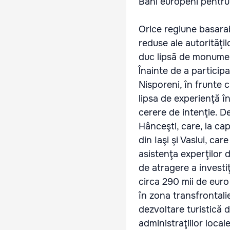
Bani europeni pentru 
Orice regiune basarab
reduse ale autorităţi
duc lipsă de monumen
Înainte de a particip
Nisporeni, în frunte
lipsa de experienţă î
cerere de intenţie. De
Hânceşti, care, la capi
din Iaşi şi Vaslui, c
asistenţa experţilor 
de atragere a investiţ
circa 290 mii de euro
în zona transfrontalie
dezvoltare turistică d
administraţiilor loca