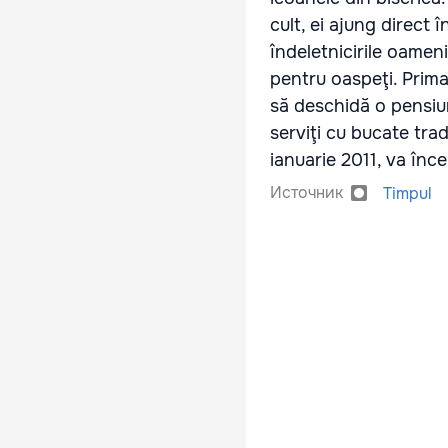
cult, ei ajung direct 
îndeletnicirile oameni
pentru oaspeţi. Primar
să deschidă o pensiune
serviţi cu bucate trad
ianuarie 2011, va înc
Источник
Timpul