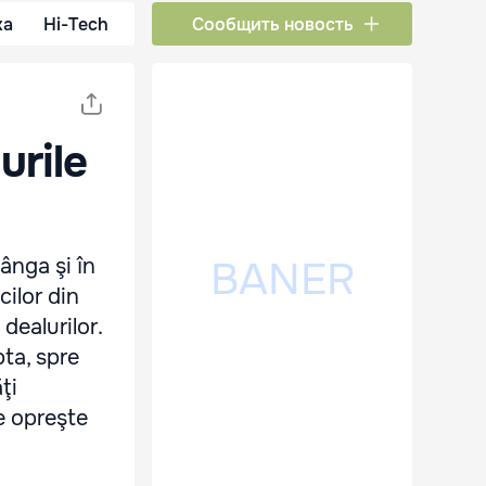
ка
Hi-Tech
Сообщить новость
urile
ânga şi în
cilor din
dealurilor.
pta, spre
ţi
se opreşte