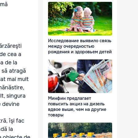
urmă
Исследование выявило связь
ărzăreşti
между очередностью
рождения и здоровьем детей
 de cea a
a de la
a să atragă
izat mai mult
mănăstire,
t, singura
Минфин предлагает
e devine
повысить акциз на дизель
вдвое выше, чем на другие
товары
ră, îşi fac
ndă la
re obiecte de