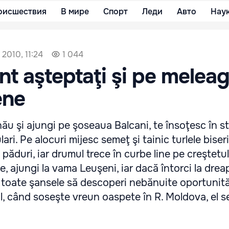
оисшествия
В мире
Спорт
Леди
Авто
Нау
 2010, 11:24
1 044
unt aşteptaţi şi pe meleag
ene
nău şi ajungi pe şoseaua Balcani, te însoţesc în st
ari. Pe alocuri mijesc semeţ şi tainic turlele biseri
păduri, iar drumul trece în curbe line pe creştetul 
te, ajungi la vama Leuşeni, iar dacă întorci la drea
i toate şansele să descoperi nebănuite oportunită
nal, când soseşte vreun oaspete în R. Moldova, el 