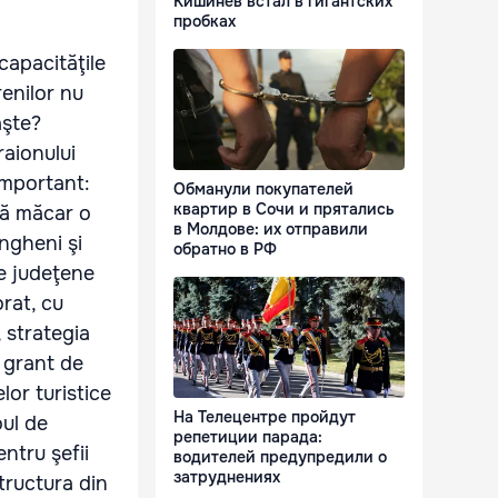
Кишинёв встал в гигантских
пробках
capacităţile
renilor nu
aşte?
raionului
important:
Обманули покупателей
квартир в Сочи и прятались
că măcar o
в Молдове: их отправили
Ungheni şi
обратно в РФ
ile judeţene
orat, cu
 strategia
n grant de
or turistice
На Телецентре пройдут
oul de
репетиции парада:
entru şefii
водителей предупредили о
затруднениях
tructura din