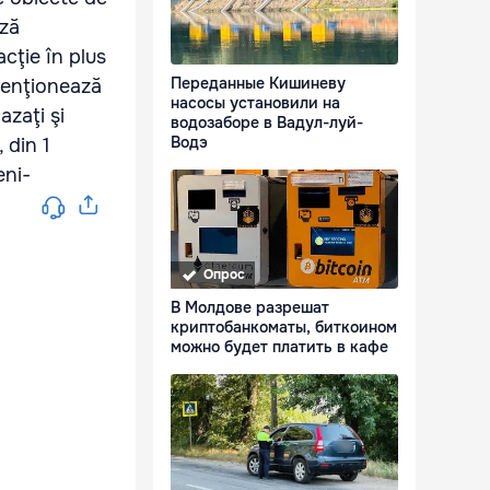
ază
acţie în plus
Переданные Кишиневу
ntenţionează
насосы установили на
azaţi şi
водозаборе в Вадул-луй-
Водэ
 din 1
eni-
Опрос
В Молдове разрешат
криптобанкоматы, биткоином
можно будет платить в кафе