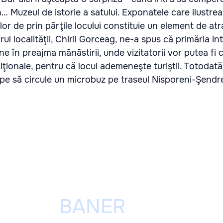
în… Muzeul de istorie a satului. Exponatele care ilustre
lor de prin părţile locului constituie un element de atr
ul localităţii, Chiril Gorceag, ne-a spus că primăria i
 în preajma mănăstirii, unde vizitatorii vor putea fi c
iţionale, pentru că locul ademeneşte turiştii. Totodată,
epe să circule un microbuz pe traseul Nisporeni-Şendr