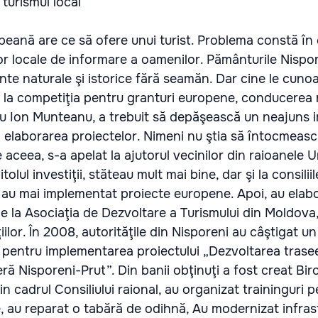
turismul local
eană are ce să ofere unui turist. Problema constă în 
lor locale de informare a oamenilor. Pământurile Nispo
te naturale şi istorice fără seamăn. Dar cine le cuno
a la competiţia pentru granturi europene, conducerea 
 cu Ion Munteanu, a trebuit să depăşească un neajuns 
n elaborarea proiectelor. Nimeni nu ştia să întocmeas
 aceea, s-a apelat la ajutorul vecinilor din raioanele 
tolul investiţii, stăteau mult mai bine, dar şi la consili
are au mai implementat proiecte europene. Apoi, au elab
de la Asociaţia de Dezvoltare a Turismului din Moldova,
iilor. În 2008, autorităţile din Nisporeni au câştigat u
 pentru implementarea proiectului „Dezvoltarea traseel
ră Nisporeni-Prut”. Din banii obţinuţi a fost creat Bir
in cadrul Consiliului raional, au organizat traininguri p
le, au reparat o tabără de odihnă, Au modernizat infras