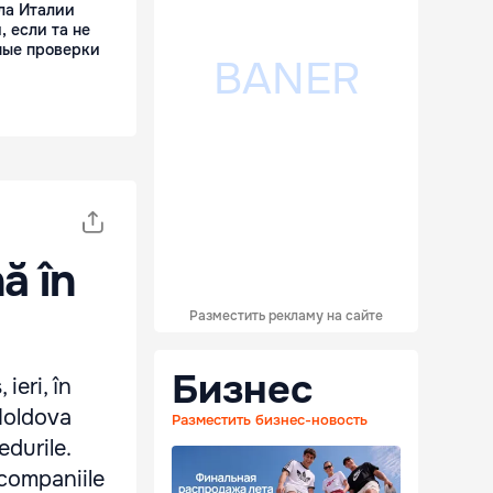
ла Италии
 если та не
ные проверки
nă în
Разместить рекламу на сайте
Бизнес
ieri, în
 Moldova
Разместить бизнес-новость
edurile.
 companiile