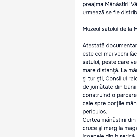
preajma Mănăstirii Vă
urmează se fie distrib
Muzeul satului de la 
Atestată documentar 
este cel mai vechi lă
satului, peste care v
mare distanţă. La măn
şi turişti, Consiliul r
de jumătate din banii
construind o parcare 
cale spre porţile măn
periculos.
Curtea mănăstirii din 
cruce şi merg la maga
icoanele din biserică