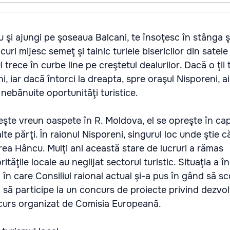
u şi ajungi pe şoseaua Balcani, te însoţesc în stânga ş
ocuri mijesc semeţ şi tainic turlele bisericilor din satel
l trece în curbe line pe creştetul dealurilor. Dacă o ţii 
, iar dacă întorci la dreapta, spre oraşul Nisporeni, a
nebănuite oportunităţi turistice.
eşte vreun oaspete în R. Moldova, el se opreşte în capi
lte părţi. În raionul Nisporeni, singurul loc unde ştie c
ea Hâncu. Mulţi ani această stare de lucruri a rămas
ităţile locale au neglijat sectorul turistic. Situaţia a 
n care Consiliul raional actual şi-a pus în gând să s
i să participe la un concurs de proiecte privind dezvo
ncurs organizat de Comisia Europeană.