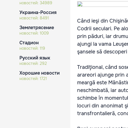
новостей:
34989
Украина-Россия
новостей:
8491
Când ieşi din Chişină
Землетрясение
Codrii seculari. Pe al
новостей:
1009
prin păduri, iar drumu
Стадион
ajungi la vama Leuşeni
новостей:
119
şansele să descoperi 
Русский язык
новостей:
292
Tradiţional, când sos
Хорошие новости
arareori ajunge prin a
новостей:
1721
meargă este Mănăstir
neschimbată, iar autor
schimbe în momentul î
locuri din anonimat ş
transfrontalieră, co