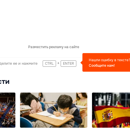
Разместить рекламу на сайте
Нашли ошибку в тексте
+
делите ее и нажмите
CTRL
ENTER
Сообщите нам!
сти