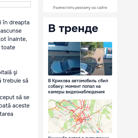
Разместить рекламу на сайте
i în dreapta
В тренде
e ascunse
tot înainte,
i toate
tală şi
ă trebuie să
В Крикова автомобиль сбил
собаку: момент попал на
камеры видеонаблюдения
început să se
coată aceste
ltarea