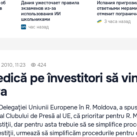
 об
Дания ужесточает правила
Испания пригрози
в
экзаменов из-за
ответными мерами,
использования ИИ
отменит погранич
школьниками
3 часа назад
час назад
 2010, 11:23
424
edică pe învestitori să vi
va
Delegaţiei Uniunii Europene în R. Moldova, a spus, 
al Clubului de Presă al UE, că prioritar pentru R.
tiţii, dar pentru asta trebuie să se simplifice proc
stiţii, urmează să simplificăm procedurile pentru