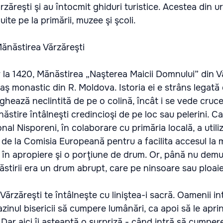
rzăreşti şi au întocmit ghiduri turistice. Acestea din 
uite pe la primării, muzee şi şcoli.
Mănăstirea Vărzăreşti
la 1420, Mănăstirea „Naşterea Maicii Domnului” din V
caş monastic din R. Moldova. Istoria ei e strâns legată
eghează neclintită de pe o colină, încât i se vede cruce
ăstire întâlneşti credincioşi de pe loc sau pelerini. C
aional Nisporeni, în colaborare cu primăria locală, a util
 de la Comisia Europeană pentru a facilita accesul la 
în apropiere şi o porţiune de drum. Or, până nu demul
ăstirii era un drum abrupt, care pe ninsoare sau ploai
Vărzăreşti te întâlneşte cu liniştea-i sacră. Oamenii int
zinul bisericii să cumpere lumânări, ca apoi să le apri
. Dar aici îi aşteaptă o surpriză - când intră să cumpe