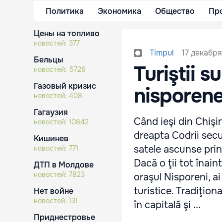
Политика
Экономика
Общество
Пр
Цены на топливо
новостей:
377
17 декабря
Timpul
Бельцы
Turiştii s
новостей:
5726
Газовый кризис
nisporen
новостей:
408
Гагаузия
Când ieşi din Chişi
новостей:
10842
dreapta Codrii secul
Кишинев
satele ascunse prin 
новостей:
771
Dacă o ţii tot înain
ДТП в Молдове
новостей:
7823
oraşul Nisporeni, a
turistice. Tradiţio
Нет войне
новостей:
131
în capitală şi ...
Приднестровье