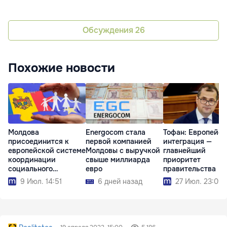
Обсуждения
26
Похожие новости
Молдова
Energocom стала
Тофан: Европейск
присоединится к
первой компанией
интеграция —
европейской системе
Молдовы с выручкой
главнейший
координации
свыше миллиарда
приоритет
социального
евро
правительства
обеспечения
9 Июл. 14:51
6 дней назад
27 Июл. 23:09