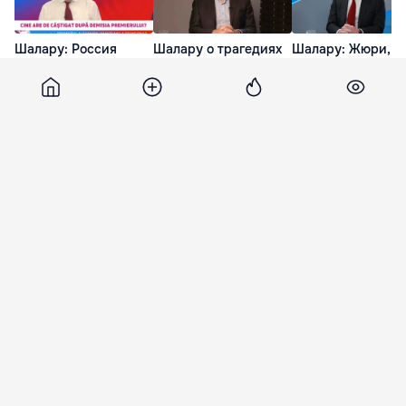
Шалару: Россия
Шалару о трагедиях
Шалару: Жюри,
заинтересована в
в Нацармии: Нужна
вызвавшее все эт
досрочных выборах в
тщательная
позорное событие
РМ, скандал в
психологическая
это не Бессараби
MoldATSA ей выгоден
оценка новобранцев
не Молдова
4 Июл. 20:14
13 Июн. 20:30
17 Мая. 20:30
Smotrim
19 апреля 2023, 14:50
20 692
Тьма, пришедшая с
Мраморного моря, накрыла
Стамбул
В социальных сетях появилось впечатляющее
видео черного облака, накрывшего Стамбул.