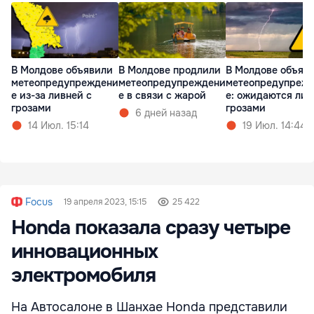
В Молдове объявили
В Молдове продлили
В Молдове объяв
метеопредупреждени
метеопредупреждени
метеопредупреж
е из-за ливней с
е в связи с жарой
е: ожидаются лив
грозами
грозами
6 дней назад
14 Июл. 15:14
19 Июл. 14:44
Focus
19 апреля 2023, 15:15
25 422
Honda показала сразу четыре
инновационных
электромобиля
На Автосалоне в Шанхае Honda представили