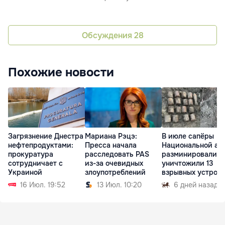
Обсуждения
28
Похожие новости
Загрязнение Днестра
Мариана Рэцэ:
В июле сапёры
нефтепродуктами:
Пресса начала
Национальной ар
прокуратура
расследовать PAS
разминировали и
сотрудничает с
из-за очевидных
уничтожили 13
Украиной
злоупотреблений
взрывных устрой
16 Июл. 19:52
13 Июл. 10:20
6 дней назад