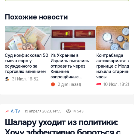
Похожие новости
Суд конфисковал 50
Из Украины в
Контрабанда
тысяч евро у
Израиль пытались
антиквариата: на
осужденного за
отправить через
границе с Молдо
торговлю влиянием
Кишинёв
изъяли старинны
запрещённые
часы
31 Июл. 16:52
препараты
2 дня назад
10 Июл. 18:21
A-Tv
19 апреля 2023, 14:55
14 543
Шалару уходит из политики:
Хочу эффективно бороться с