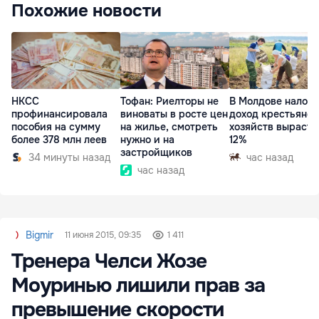
Похожие новости
НКСС
Тофан: Риелторы не
В Молдове налог 
профинансировала
виноваты в росте цен
доход крестьянск
пособия на сумму
на жилье, смотреть
хозяйств вырасте
более 378 млн леев
нужно и на
12%
застройщиков
34 минуты назад
час назад
час назад
Bigmir
11 июня 2015, 09:35
1 411
Тренера Челси Жозе
Моуринью лишили прав за
превышение скорости