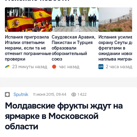
Испания пригрозила
Саудовская Аравия,
Испания усилива
Италии ответными
Пакистан и Турция
охрану Сеуты дв
мерами, если та не
образовали
фрегатами в
отменит пограничные
оборонительный
ожидании нового
проверки
союз
наплыва мигрант
23 минуты назад
час назад
2 часа назад
Sputnik
11 июня 2015, 09:44
1 422
Молдавские фрукты ждут на
ярмарке в Московской
области