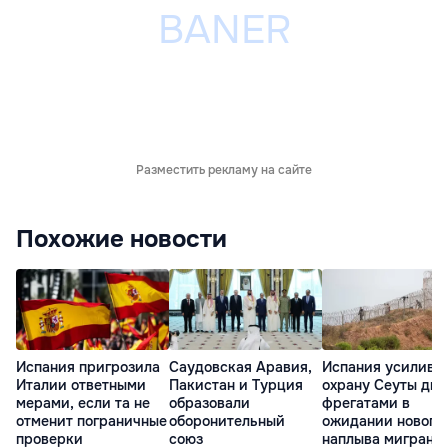
Разместить рекламу на сайте
Похожие новости
Испания пригрозила
Саудовская Аравия,
Испания усилива
Италии ответными
Пакистан и Турция
охрану Сеуты дв
мерами, если та не
образовали
фрегатами в
отменит пограничные
оборонительный
ожидании нового
проверки
союз
наплыва мигрант