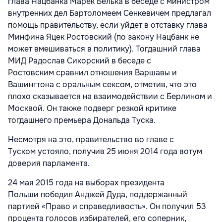
глава Нацбанка Марек Белька в беседе с министром
внутренних дел Бартоломеем Сенкевичем предлагал
помощь правительству, если уйдет в отставку глава
Минфина Яцек Ростовский (по закону Нацбанк не
может вмешиваться в политику). Тогдашний глава
МИД Радослав Сикорский в беседе с
Ростовским сравнил отношения Варшавы и
Вашингтона с оральным сексом, отметив, что это
плохо сказывается на взаимодействии с Берлином и
Москвой. Он также подверг резкой критике
тогдашнего премьера Дональда Туска.
Несмотря на это, правительство во главе с
Туском устояло, получив 25 июня 2014 года вотум
доверия парламента.
24 мая 2015 года на выборах президента
Польши победил Анджей Дуда, поддержанный
партией «Право и справедливость». Он получил 53
процента голосов избирателей, его соперник,