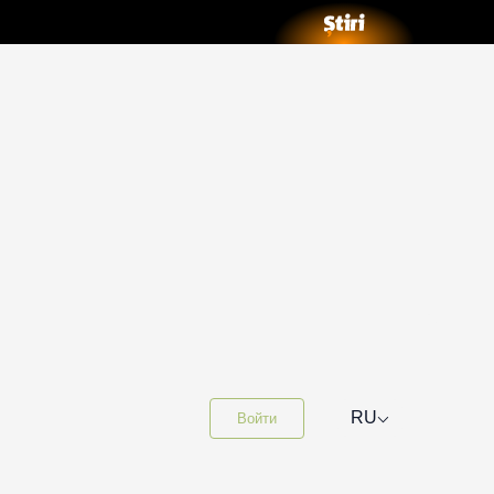
⌵
RU
Войти