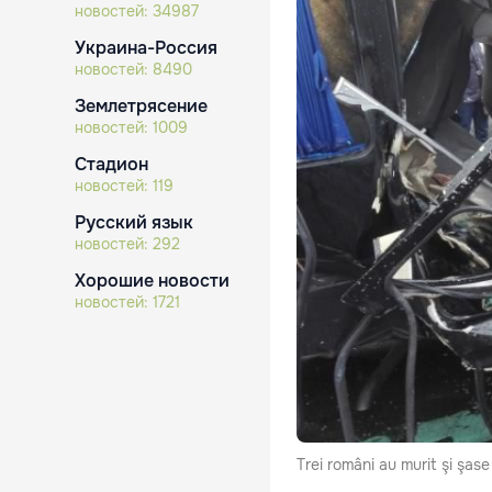
новостей:
34987
Украина-Россия
новостей:
8490
Землетрясение
новостей:
1009
Стадион
новостей:
119
Русский язык
новостей:
292
Хорошие новости
новостей:
1721
Trei români au murit şi şase