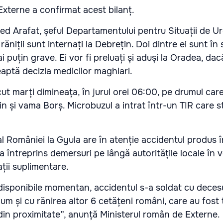
 Externe a confirmat acest bilanț.
ed Arafat, șeful Departamentului pentru Situații de U
răniții sunt internați la Debrețin. Doi dintre ei sunt în s
ai puțin grave. Ei vor fi preluați și aduși la Oradea, dac
eaptă decizia medicilor maghiari.
ut marți dimineața, în jurul orei 06:00, pe drumul car
in și vama Borș. Microbuzul a intrat într-un TIR care s
l României la Gyula are în atenție accidentul produs 
 și a întreprins demersuri pe lângă autoritățile locale în
ații suplimentare.
r disponibile momentan, accidentul s-a soldat cu deces
um și cu rănirea altor 6 cetățeni români, care au fost 
e din proximitate”, anunță Ministerul român de Externe.