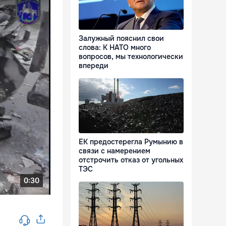
Залужный пояснил свои
слова: К НАТО много
вопросов, мы технологически
впереди
ЕК предостерегла Румынию в
связи с намерением
отстрочить отказ от угольных
ТЭС