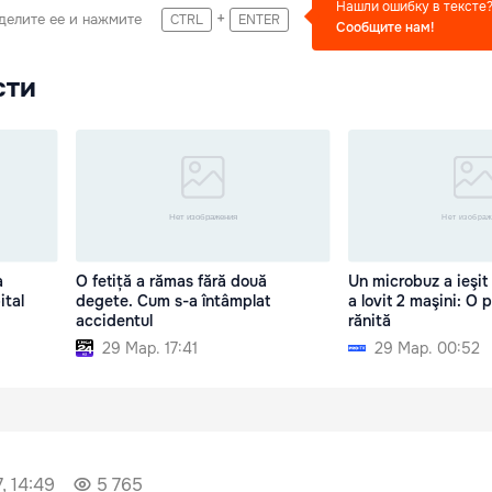
Нашли ошибку в тексте
+
делите ее и нажмите
CTRL
ENTER
Сообщите нам!
сти
a
O fetiță a rămas fără două
Un microbuz a ieşit 
ital
degete. Cum s-a întâmplat
a lovit 2 maşini: O 
accidentul
rănită
29 Мар. 17:41
29 Мар. 00:52
, 14:49
5 765