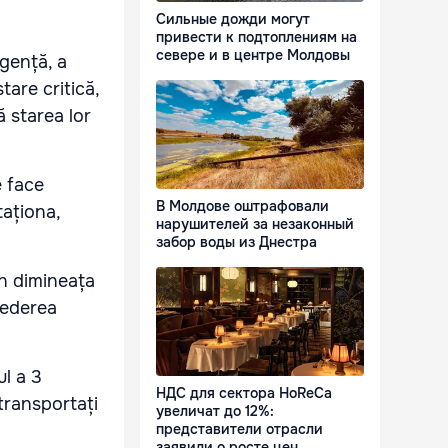
Сильные дожди могут
привести к подтоплениям на
севере и в центре Молдовы
rgență, a
tare critică,
ă starea lor
e face
В Молдове оштрафовали
taționa,
нарушителей за незаконный
забор воды из Днестра
în dimineața
 vederea
ul a 3
НДС для сектора HoReCa
transportați
увеличат до 12%:
представители отрасли
заявили о росте цен