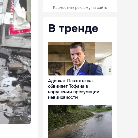
Разместить рекламу на сайте
В тренде
Адвокат Плахотнюка
обвиняет Тофана в
нарушении презумпции
невиновности