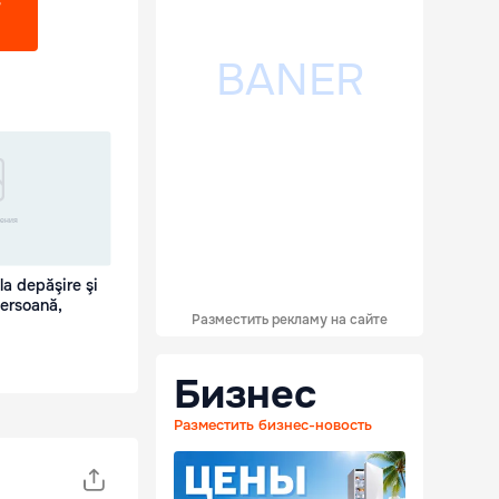
?
la depăşire şi
persoană,
Разместить рекламу на сайте
Бизнес
Разместить бизнес-новость