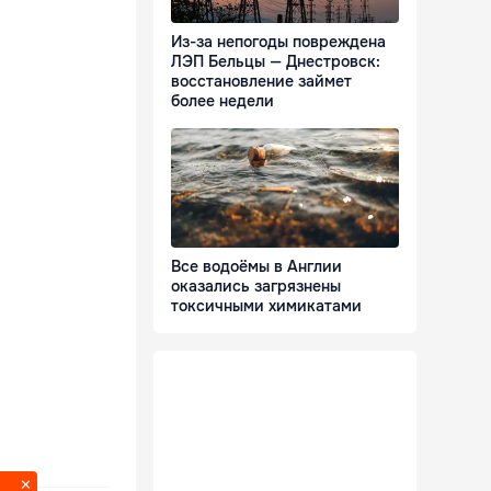
Из-за непогоды повреждена
ЛЭП Бельцы — Днестровск:
восстановление займет
более недели
Все водоёмы в Англии
оказались загрязнены
токсичными химикатами