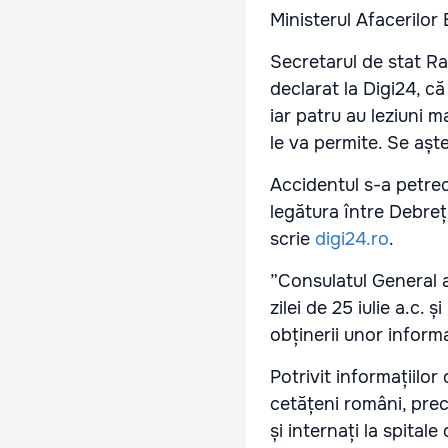
Ministerul Afacerilor
Secretarul de stat Ra
declarat la Digi24, că 
iar patru au leziuni m
le va permite. Se așt
Accidentul s-a petrec
legătura între Debreț
scrie
digi24.ro
.
”Consulatul General a
zilei de 25 iulie a.c.
obținerii unor inform
Potrivit informațiilo
cetățeni români, prec
și internați la spital