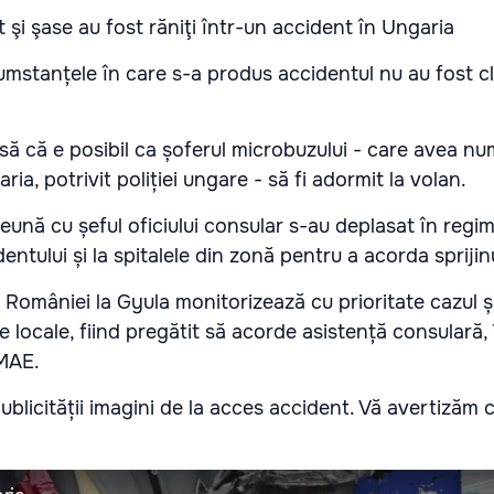
umstanțele în care s-a produs accidentul nu au fost cla
să că e posibil ca șoferul microbuzului - care avea n
ria, potrivit
poliției ungare - să fi adormit la volan.
ună cu șeful oficiului consular s-au deplasat în regi
dentului și la spitalele din zonă pentru a acorda spriji
 României la Gyula monitorizează cu prioritate cazul și
e locale, fiind pregătit să acorde asistență consulară, 
 MAE.
publicității imagini de la acces accident. Vă avertizăm 