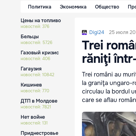
Политика
Экономика
Общество
Пр
Цены на топливо
новостей:
376
25 июля 201
Digi24
Бельцы
Trei român
новостей:
5726
Газовый кризис
răniţi înt
новостей:
406
Гагаузия
Trei români au murit
новостей:
10842
la graniţa ungaro-r
Кишинев
circulau la bordul 
новостей:
770
care se aflau români
ДТП в Молдове
новостей:
7821
Нет войне
новостей:
131
Приднестровье