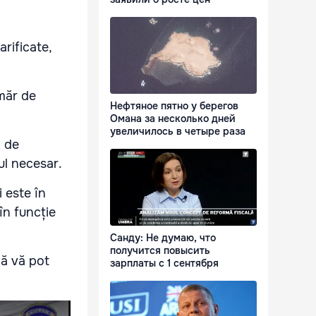
rificate,
umăr de
Нефтяное пятно у берегов
Омана за несколько дней
увеличилось в четыре раза
m de
nul necesar.
 este în
în funcție
Санду: Не думаю, что
получится повысить
că vă pot
зарплаты с 1 сентября