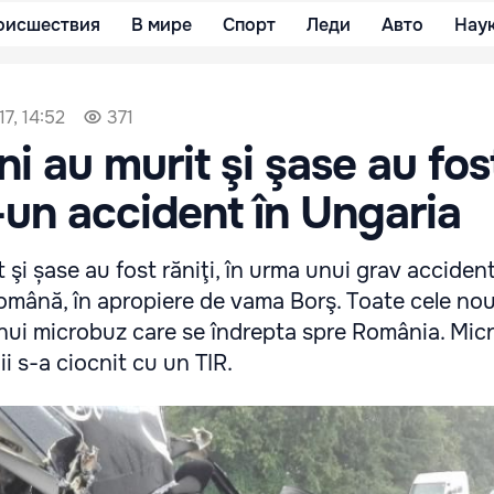
оисшествия
В мире
Спорт
Леди
Авто
Нау
7, 14:52
371
i au murit şi şase au fos
r-un accident în Ungaria
 şi șase au fost răniţi, în urma unui grav acciden
omână, în apropiere de vama Borş. Toate cele nou
unui microbuz care se îndrepta spre România. Mic
i s-a ciocnit cu un TIR.