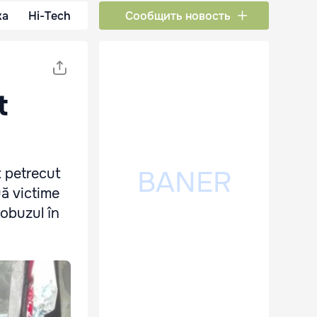
ка
Hi-Tech
Сообщить новость
t
t petrecut
ă victime
robuzul în