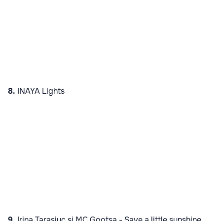
8.
INAYA Lights
9.
Irina Tarasiuc şi MC Gootsa -
Save a little sunshine