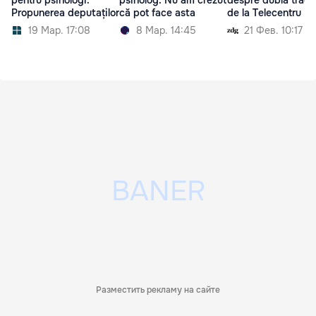
pentru psihologi.
psiholog: Nu am crezut
despre dubla trage
Propunerea deputaților
că pot face asta
de la Telecentru
19 Мар. 17:08
8 Мар. 14:45
21 Фев. 10:17
Разместить рекламу на сайте