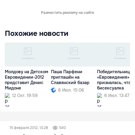
Разместить рекламу на сайте
Похожие новости
Молдову на Детском
Паша Парфени
Победительница
Евровидении-2012
приглашён на
«Евровидения»
представит Денис
Славянский базар
призналась, что о
Мидоне
бисексуалка
6 Июл. 15:06
12 Окт. 19:59
6 Июл. 13:47
15 февраля 2012, 13:28
540