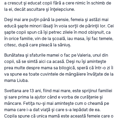
a crescut şi educat copii fără a cere nimic în schimb de
la ei, decât ascultare şi înţelepciune.
Deşi mai are puţin până la pensie, femeia şi astăzi mai
educă şapte minori lăsaţi în voia sorţii de părinţii lor. Cei
șapte copii spun că își petrec zilele în mod obișnuit, ca
în orice familie, vin de la școală, iau masa, își fac temele,
citesc, după care pleacă la săniuș.
Bunătatea şi sfaturile mamei o fac pe Valeria, unul din
copii, să se simtă aici ca acasă. Deşi nu îşi aminteşte
prea multe despre mama sa bilogică, speră că într-o zi îi
va spune ea toate cuvintele de mângâiere învăţate de la
mama Liuba.
Svetlana are 13 ani, fiind mai mare, este sprijinul familiei
și sare prima la ajutor când e vorba de curăţenie şi
mâncare. Fetiţa nu-şi mai aminteşte cum o cheamă pe
mama care i-a dat viaţă şi care s-a lepădat de ea.
Copila spune că unica mamă este această femeie care o