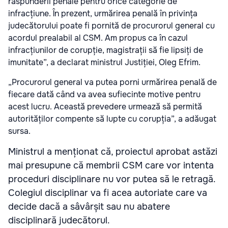
răspunderii penale pentru orice categorie de
infracțiune. În prezent, urmărirea penală în privința
judecătorului poate fi pornită de procurorul general cu
acordul prealabil al CSM. Am propus ca în cazul
infracțiunilor de corupție, magistrații să fie lipsiți de
imunitate”, a declarat ministrul Justiției, Oleg Efrim.
„Procurorul general va putea porni urmărirea penală de
fiecare dată când va avea sufiecinte motive pentru
acest lucru. Această prevedere urmează să permită
autorităților compente să lupte cu corupția”, a adăugat
sursa.
Ministrul a menționat că, proiectul aprobat astăzi
mai presupune că membrii CSM care vor intenta
proceduri disciplinare nu vor putea să le retragă.
Colegiul disciplinar va fi acea autoriate care va
decide dacă a sâvârșit sau nu abatere
disciplinară judecătorul.