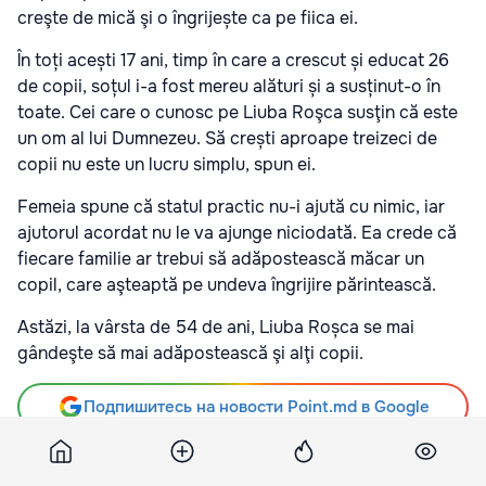
creşte de mică şi o îngrijește ca pe fiica ei.
În toți acești 17 ani, timp în care a crescut și educat 26
de copii, soțul i-a fost mereu alături și a susținut-o în
toate. Cei care o cunosc pe Liuba Roşca susţin că este
un om al lui Dumnezeu. Să crești aproape treizeci de
copii nu este un lucru simplu, spun ei.
Femeia spune că statul practic nu-i ajută cu nimic, iar
ajutorul acordat nu le va ajunge niciodată. Ea crede că
fiecare familie ar trebui să adăpostească măcar un
copil, care aşteaptă pe undeva îngrijire părintească.
Astăzi, la vârsta de 54 de ani, Liuba Roșca se mai
gândeşte să mai adăpostească şi alţi copii.
Подпишитесь на новости Point.md в Google
Источник
Stirilocale