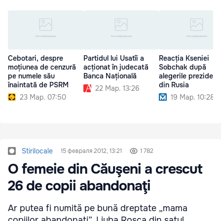
Cebotari, despre
Partidul lui Usatîi a
Reacția Kseniei
moțiunea de cenzură
acționat în judecată
Sobchak după
pe numele său
Banca Națională
alegerile prezidenț
înaintată de PSRM
din Rusia
22 Мар. 13:26
23 Мар. 07:50
19 Мар. 10:28
Stirilocale
15 февраля 2012, 13:21
1 782
O femeie din Căuşeni a crescut
26 de copii abandonaţi
Ar putea fi numită pe bună dreptate „mama
copiilor abandonați”. Liuba Roșca din satul