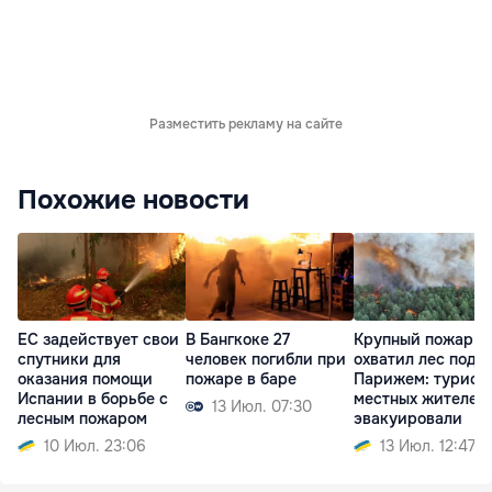
Разместить рекламу на сайте
Похожие новости
ЕС задействует свои
В Бангкоке 27
Крупный пожар
спутники для
человек погибли при
охватил лес под
оказания помощи
пожаре в баре
Парижем: турист
Испании в борьбе с
местных жителей
13 Июл. 07:30
лесным пожаром
эвакуировали
10 Июл. 23:06
13 Июл. 12:47