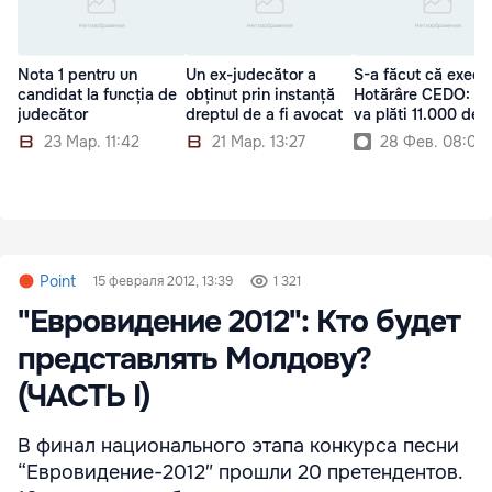
Nota 1 pentru un
Un ex-judecător a
S-a făcut că execu
candidat la funcția de
obținut prin instanță
Hotărâre CEDO: St
judecător
dreptul de a fi avocat
va plăti 11.000 de l
23 Мар. 11:42
21 Мар. 13:27
28 Фев. 08:00
Point
15 февраля 2012, 13:39
1 321
"Евровидение 2012": Кто будет
представлять Молдову?
(ЧАСТЬ I)
В финал национального этапа конкурса песни
“Евровидение-2012″ прошли 20 претендентов.