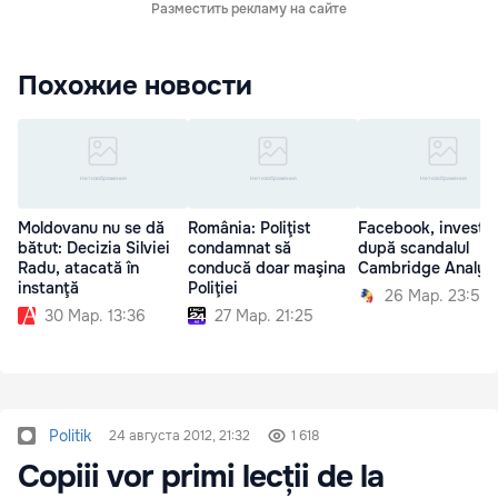
Разместить рекламу на сайте
Похожие новости
Moldovanu nu se dă
România: Poliţist
Facebook, investig
bătut: Decizia Silviei
condamnat să
după scandalul
Radu, atacată în
conducă doar maşina
Cambridge Analyt
instanţă
Poliţiei
26 Мар. 23:59
30 Мар. 13:36
27 Мар. 21:25
Politik
24 августа 2012, 21:32
1 618
Copiii vor primi lecții de la