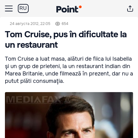
RU
24 августа 2012, 22:05
654
Tom Cruise, pus în dificultate la
un restaurant
Tom Cruise a luat masa, alături de fiica lui Isabella
şi un grup de prieteni, la un restaurant indian din
Marea Britanie, unde filmează în prezent, dar nu a
putut plăti consumaţia.