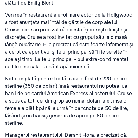
alături de Emily Blunt.
Venirea în restaurant a unui mare actor de la Hollywood
a fost anunţată mai întâi de gărzile de corp ale lui
Cruise, care au precizat că acesta îşi doreşte linişte şi
discreţie. Cruise a fost invitat cu grupul său la o masă
lângă bucătărie. El a precizat că este foarte înfometat şi
a cerut ca aperitivul şi felul principal să îi fie servite în
acelaşi timp. La felul principal - pui extra-condimentat
cu tikka masala - a băut apă minerală.
Nota de plată pentru toată masa a fost de 220 de lire
sterline (350 de dolari), însă restaurantul nu putea lua
banii de pe cardul American Express al actorului. Cruise
a spus că toţi cei din grup au numai dolari la ei, însă o
femeie a plătit până la urmă în bancnote de 50 de lire,
lăsând şi un bacşiş generos de aproape 80 de lire
sterline.
Managerul restaurantului, Darshit Hora, a precizat că,