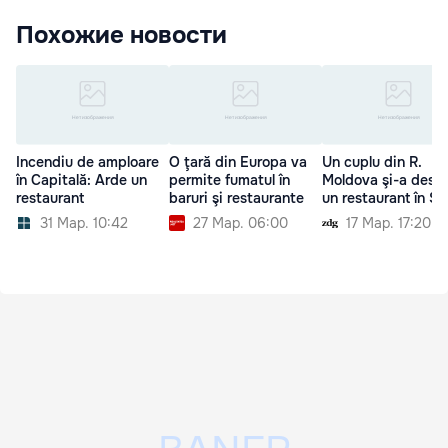
Похожие новости
Incendiu de amploare
O ţară din Europa va
Un cuplu din R.
în Capitală: Arde un
permite fumatul în
Moldova şi-a desch
restaurant
baruri şi restaurante
un restaurant în S
31 Мар. 10:42
27 Мар. 06:00
17 Мар. 17:20