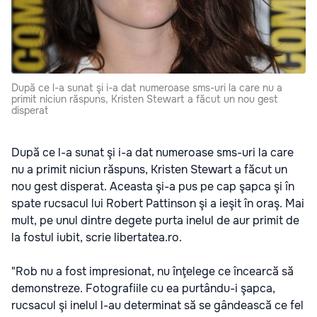
După ce l-a sunat şi i-a dat numeroase sms-uri la care nu a
primit niciun răspuns, Kristen Stewart a făcut un nou gest
disperat
După ce l-a sunat şi i-a dat numeroase sms-uri la care
nu a primit niciun răspuns, Kristen Stewart a făcut un
nou gest disperat. Aceasta şi-a pus pe cap şapca şi în
spate rucsacul lui Robert Pattinson şi a ieşit în oraş. Mai
mult, pe unul dintre degete purta inelul de aur primit de
la fostul iubit, scrie libertatea.ro.
"Rob nu a fost impresionat, nu înţelege ce încearcă să
demonstreze. Fotografiile cu ea purtându-i şapca,
rucsacul şi inelul l-au determinat să se gândească ce fel