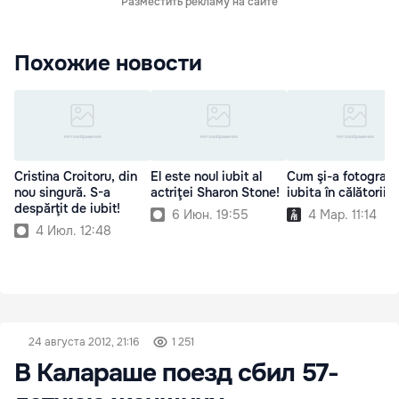
Разместить рекламу на сайте
Похожие новости
Cristina Croitoru, din
El este noul iubit al
Cum şi-a fotografi
nou singură. S-a
actriţei Sharon Stone!
iubita în călătoriile
despărţit de iubit!
6 Июн. 19:55
4 Мар. 11:14
4 Июл. 12:48
24 августа 2012, 21:16
1 251
В Калараше поезд сбил 57-