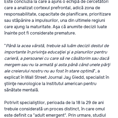
Este concluzia la care a ajuns o echipă de cercetători
care a analizat cortexul prefrontal, adică zona de
responsabilitate, capacitate de planificare, prioritizare
sau stăpânire a impulsurilor, una din ultimele regiuni
care ajung la maturitate. Aşa că anumite decizii luate
înainte pot fi considerate premature.
"
Până la acea vârstă, trebuie să luăm decizii destul de
importante în privinţa educaţiei şi a planurilor pentru
carieră, a persoanei cu care să ne căsătorim sau dacă
mergem sau nu la armată şi asta până când unele părţi
ale creierului nostru nu au fost în stare optimă
", a
explicat în Wall Street Journal Jay Giedd, specialist în
ştiinţe neurologice la Institutul american pentru
sănătate mentală.
Potrivit specialiştilor, perioada de la 18 la 29 de ani
trebuie considerată un proces distinct, în care omul
este definit ca "adult emergent". Prin urmare, studiul