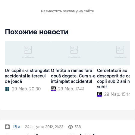
Разместить рекламу на сайте
Похожие новости
Un copil s-a strangulat
O fetiță a rămas fără
Cercetătorii au
accidental la terenul
două degete. Cum s-a
descoperit de ce u
de joacă
întâmplat accidentul
copii sub 2 ani mor
subit
29 Мар. 20:30
29 Мар. 17:41
29 Мар. 15:14
Rtv
24 августа 2012, 21:23
538