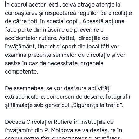
În cadrul acetor lecții, se va atrage atenție la
cunoașterea și respectarea regulilor de circulație
de către toți, în special copiii. Această acțiune
face parte din măsurile de prevenire a
accidentelor rutiere. Astfel, direcțiile de
învățământ, tineret si sport din localități vor
examina prezența semnelor de circulație și vor
sesiza în caz de necessitate, organele
competente.
De asemnebea, se vor desfsura activități
extracuriculare, concursuri de desene, fotografii
și filmulețe sub genericul „Siguranța la trafic”.
Decada
Circulației Rutiere în instituțiile de
învățămînt din R. Moldova se va desfășura
î
n
scopul dezvoltării cunoştinţelor și abilităților