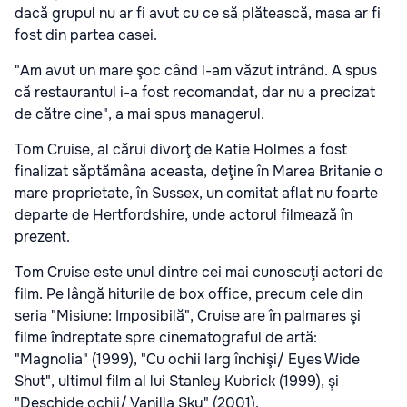
dacă grupul nu ar fi avut cu ce să plătească, masa ar fi
fost din partea casei.
"Am avut un mare şoc când l-am văzut intrând. A spus
că restaurantul i-a fost recomandat, dar nu a precizat
de către cine", a mai spus managerul.
Tom Cruise, al cărui divorţ de Katie Holmes a fost
finalizat săptămâna aceasta, deţine în Marea Britanie o
mare proprietate, în Sussex, un comitat aflat nu foarte
departe de Hertfordshire, unde actorul filmează în
prezent.
Tom Cruise este unul dintre cei mai cunoscuţi actori de
film. Pe lângă hiturile de box office, precum cele din
seria "Misiune: Imposibilă", Cruise are în palmares şi
filme îndreptate spre cinematograful de artă:
"Magnolia" (1999), "Cu ochii larg închişi/ Eyes Wide
Shut", ultimul film al lui Stanley Kubrick (1999), şi
"Deschide ochii/ Vanilla Sky" (2001).