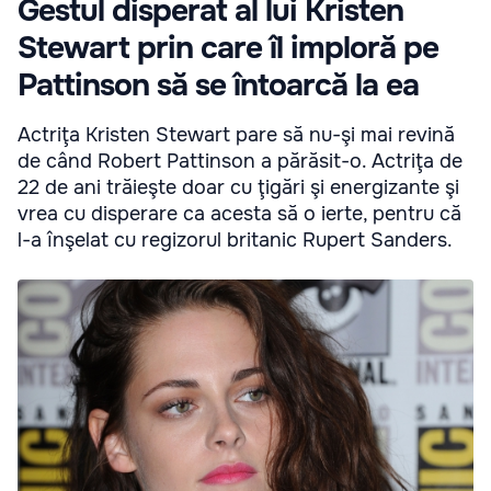
Gestul disperat al lui Kristen
Stewart prin care îl imploră pe
Pattinson să se întoarcă la ea
Actriţa Kristen Stewart pare să nu-şi mai revină
de când Robert Pattinson a părăsit-o. Actriţa de
22 de ani trăieşte doar cu ţigări şi energizante şi
vrea cu disperare ca acesta să o ierte, pentru că
l-a înşelat cu regizorul britanic Rupert Sanders.