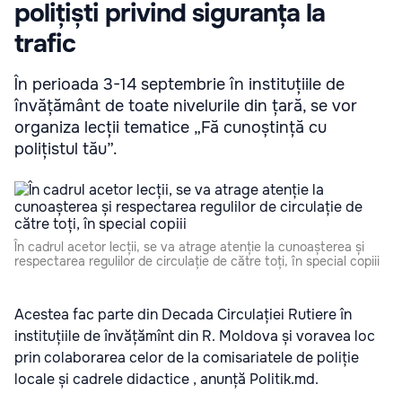
polițiști privind siguranța la
trafic
În perioada 3-14 septembrie în instituțiile de
învățământ de toate nivelurile din țară, se vor
organiza lecții tematice „Fă cunoștință cu
polițistul tău”.
În cadrul acetor lecții, se va atrage atenție la cunoașterea și
respectarea regulilor de circulație de către toți, în special copiii
Acestea fac parte din Decada Circulației Rutiere în
instituțiile de învățămînt din R. Moldova și voravea loc
prin colaborarea celor de la comisariatele de poliție
locale și cadrele didactice , anunță Politik.md.