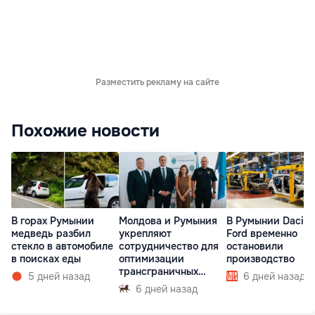
Разместить рекламу на сайте
Похожие новости
В горах Румынии
Молдова и Румыния
В Румынии Dacia 
медведь разбил
укрепляют
Ford временно
стекло в автомобиле
сотрудничество для
остановили
в поисках еды
оптимизации
производство
трансграничных
5 дней назад
6 дней назад
перевозок
6 дней назад