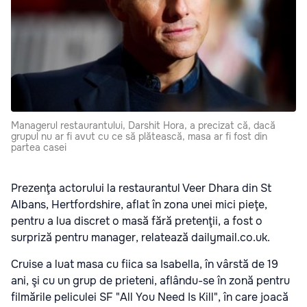
Managerul restaurantului, Darshit Hora, a precizat că, dacă
grupul nu ar fi avut cu ce să plătească, masa ar fi fost din
partea casei
Prezenţa actorului la restaurantul Veer Dhara din St
Albans, Hertfordshire, aflat în zona unei mici pieţe,
pentru a lua discret o masă fără pretenţii, a fost o
surpriză pentru manager, relatează dailymail.co.uk.
Cruise a luat masa cu fiica sa Isabella, în vârstă de 19
ani, şi cu un grup de prieteni, aflându-se în zonă pentru
filmările peliculei SF "All You Need Is Kill", în care joacă