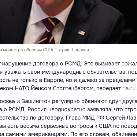
и министра обороны США Патрик Шэнахан.
 нарушение договора о РСМД. Это вызывает сожа
я уважать свои международные обязательства, по
сть не только в Европе, но и далеко за пределами",
нсеком НАТО Йенсом Столтенбергом, передает
ria.ru
.
осква и Вашингтон регулярно обвиняют друг друга
 о РСМД. Россия неоднократно заявляла, что стро
зательства по договору. Глава МИД РФ Сергей Ла
квы есть весьма серьезные вопросы к США по пово
а самими американцами. По его словам, обвинен