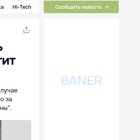
ка
Hi-Tech
Сообщить новость
ь
тит
случае
о за
ны".