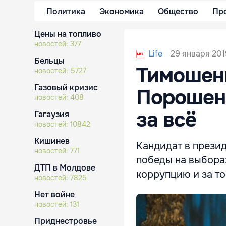
Политика
Экономика
Общество
Пр
Цены на топливо
новостей:
377
29 января 201
Life
Бельцы
Тимошен
новостей:
5727
Газовый кризис
Порошенк
новостей:
408
за всё
Гагаузия
новостей:
10842
Кишинев
Кандидат в прези
новостей:
771
победы на выбора
ДТП в Молдове
коррупцию и за то
новостей:
7825
Нет войне
новостей:
131
Приднестровье