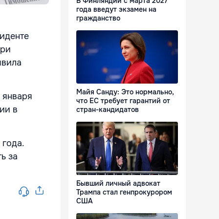
В Финляндии с марта 2027
года введут экзамен на
гражданство
зиденте
при
явила
Майя Санду: Это нормально,
 января
что ЕС требует гарантий от
ии в
стран-кандидатов
 года.
ь за
Бывший личный адвокат
Трампа стал генпрокурором
США