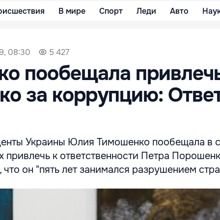
оисшествия
В мире
Спорт
Леди
Авто
Нау
9, 08:30
5 427
ко пообещала привлеч
о за коррупцию: Отве
денты Украины Юлия Тимошенко пообещала в 
х привлечь к ответственности Петра Порошенк
, что он "пять лет занимался разрушением стра