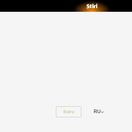
⌵
RU
Войти