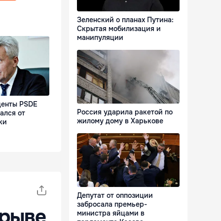
Зеленский о планах Путина:
Скрытая мобилизация и
манипуляции
денты PSDE
Россия ударила ракетой по
ался от
жилому дому в Харькове
ки
Депутат от оппозиции
забросала премьер-
дрыве
министра яйцами в