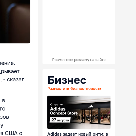
Разместить рекламу на сайте
ление.
дрывает
Бизнес
 - сказал
Разместить бизнес-новость
 в
го
вров
ду
ия США о
Adidas задает новый ритм: в