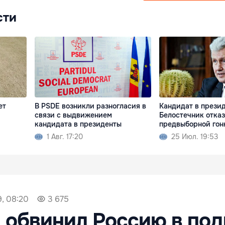
сти
ет
В PSDE возникли разногласия в
Кандидат в прези
связи с выдвижением
Белостечник отказ
кандидата в президенты
предвыборной гон
1 Авг. 17:20
25 Июл. 19:53
, 08:20
3 675
 обвинил Россию в по