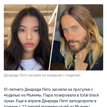
Джареда Лето засняли на свидании с моделью.
51-летнего Джареда Лето засняли на прогулке с
моделью из Мьянмы. Пара позировала в total black
луках. Еще в апреле Джареда Лето заподозрили в
романе с 22-летней манекенщицей из Мьянмы,