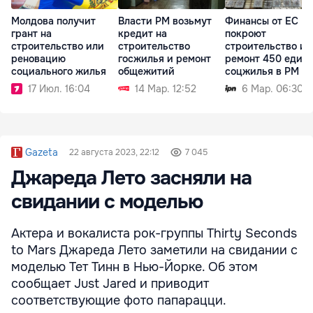
Молдова получит
Власти РМ возьмут
Финансы от ЕС
грант на
кредит на
покроют
строительство или
строительство
строительство и
реновацию
госжилья и ремонт
ремонт 450 един
социального жилья
общежитий
соцжилья в РМ
17 Июл. 16:04
14 Мар. 12:52
6 Мар. 06:30
Gazeta
22 августа 2023, 22:12
7 045
Джареда Лето засняли на
свидании с моделью
Актера и вокалиста рок-группы Thirty Seconds
to Mars Джареда Лето заметили на свидании с
моделью Тет Тинн в Нью-Йорке. Об этом
сообщает Just Jared и приводит
соответствующие фото папарацци.