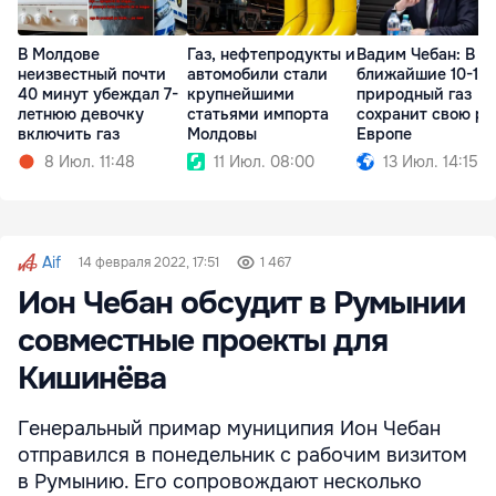
В Молдове
Газ, нефтепродукты и
Вадим Чебан: В
неизвестный почти
автомобили стали
ближайшие 10-15 
40 минут убеждал 7-
крупнейшими
природный газ
летнюю девочку
статьями импорта
сохранит свою ро
включить газ
Молдовы
Европе
8 Июл. 11:48
11 Июл. 08:00
13 Июл. 14:15
Aif
14 февраля 2022, 17:51
1 467
Ион Чебан обсудит в Румынии
совместные проекты для
Кишинёва
Генеральный примар муниципия Ион Чебан
отправился в понедельник с рабочим визитом
в Румынию. Его сопровождают несколько