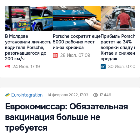
В Молдове
Porsche сократит еще
Прибыль Porsche
установили личность
5000 рабочих мест
растет на 34%
водителя Porsche,
из-за кризиса
вопреки спаду в
разогнавшегося до
Китае и снижени
28 Июл. 07:09
200 км/ч
продаж
24 Июл. 17:19
30 Июл. 07:09
Eurointegration
14 февраля 2022, 17:33
17 446
Еврокомиссар: Обязательная
вакцинация больше не
требуется