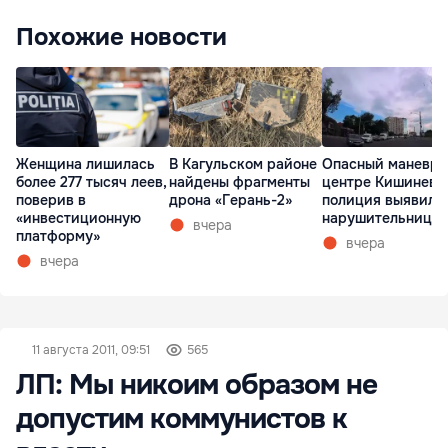
Похожие новости
Женщина лишилась
В Кагульском районе
Опасный маневр 
более 277 тысяч леев,
найдены фрагменты
центре Кишинева
поверив в
дрона «Герань-2»
полиция выявила
«инвестиционную
нарушительницу
вчера
платформу»
вчера
вчера
11 августа 2011, 09:51
565
ЛП: Мы никоим образом не
допустим коммунистов к