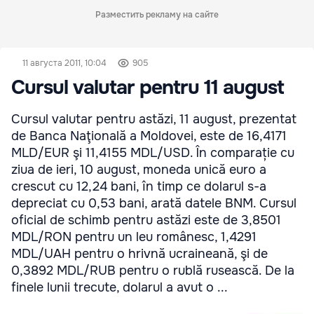
Разместить рекламу на сайте
11 августа 2011, 10:04
905
Cursul valutar pentru 11 august
Cursul valutar pentru astăzi, 11 august, prezentat
de Banca Naţională a Moldovei, este de 16,4171
MLD/EUR şi 11,4155 MDL/USD. În comparație cu
ziua de ieri, 10 august, moneda unică euro a
crescut cu 12,24 bani, în timp ce dolarul s-a
depreciat cu 0,53 bani, arată datele BNM. Cursul
oficial de schimb pentru astăzi este de 3,8501
MDL/RON pentru un leu românesc, 1,4291
MDL/UAH pentru o hrivnă ucraineană, şi de
0,3892 MDL/RUB pentru o rublă rusească. De la
finele lunii trecute, dolarul a avut o ...