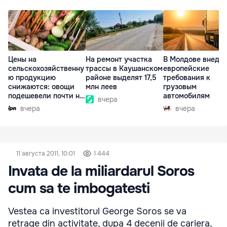
Цены на
На ремонт участка
В Молдове внедр
сельскохозяйственну
трассы в Каушанском
европейские
ю продукцию
районе выделят 17,5
требования к
снижаются: овощи
млн леев
грузовым
подешевели почти на
автомобилям
вчера
30%
вчера
вчера
11 августа 2011, 10:01
1 444
Invata de la miliardarul Soros
cum sa te imbogatesti
Vestea ca investitorul George Soros se va
retrage din activitate, dupa 4 decenii de cariera,