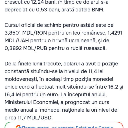
crescut cu 12,24 bani, în timp ce dolarul s-a
depreciat cu 0,53 bani, arată datele BNM.
Cursul oficial de schimb pentru astăzi este de
3,8501 MDL/RON pentru un leu românesc, 1,4291
MDL/UAH pentru o hrivnă ucraineană, şi de
0,3892 MDL/RUB pentru o rublă rusească.
De la finele lunii trecute, dolarul a avut o poziţie
constantă situîndu-se la nivelul de 11,4 lei
moldoveneşti, în acelaşi timp poziţia monedei
unice euro a fluctuat mult situîndu-se între 16,2 şi
16,4 lei pentru un euro. La începutul anului,
Ministerului Economiei, a prognozat un curs
mediu anual al monedei naţionale la un nivel de
circa 11,7 MDL/USD.
Подпишитесь на новости Point.md в Google