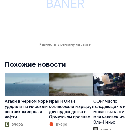
Разместить рекламу на сайте
Похожие новости
Атаки в Чёрном море
Иран и Оман
ООН: Число
ударили по мировым
согласовали маршрут
голодающих в ми
поставкам зерна и
для судоходства в
может вырасти д
нефти
Ормузском проливе
млн человек из-з
Эль-Ниньо
вчера
вчера
вчера