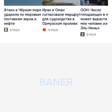
Атаки в Чёрном море
Иран и Оман
ООН: Число
ударили по мировым
согласовали маршрут
голодающих в ми
поставкам зерна и
для судоходства в
может вырасти д
нефти
Ормузском проливе
млн человек из-з
Эль-Ниньо
вчера
вчера
вчера