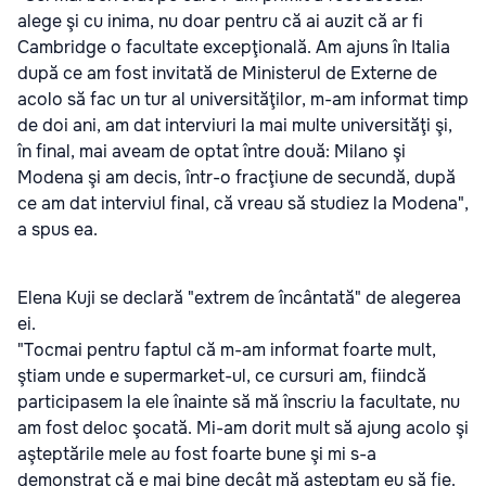
alege şi cu inima, nu doar pentru că ai auzit că ar fi
Cambridge o facultate excepţională. Am ajuns în Italia
după ce am fost invitată de Ministerul de Externe de
acolo să fac un tur al universităţilor, m-am informat timp
de doi ani, am dat interviuri la mai multe universităţi şi,
în final, mai aveam de optat între două: Milano şi
Modena şi am decis, într-o fracţiune de secundă, după
ce am dat interviul final, că vreau să studiez la Modena",
a spus ea.
Elena Kuji se declară "extrem de încântată" de alegerea
ei.
"Tocmai pentru faptul că m-am informat foarte mult,
ştiam unde e supermarket-ul, ce cursuri am, fiindcă
participasem la ele înainte să mă înscriu la facultate, nu
am fost deloc şocată. Mi-am dorit mult să ajung acolo şi
aşteptările mele au fost foarte bune şi mi s-a
demonstrat că e mai bine decât mă aşteptam eu să fie.