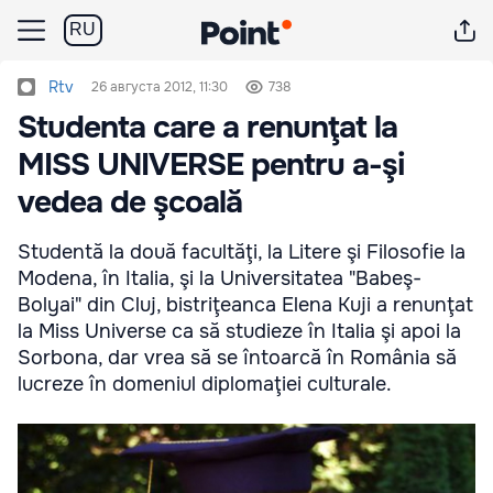
RU
Rtv
26 августа 2012, 11:30
738
Studenta care a renunţat la
MISS UNIVERSE pentru a-şi
vedea de şcoală
Studentă la două facultăţi, la Litere şi Filosofie la
Modena, în Italia, şi la Universitatea "Babeş-
Bolyai" din Cluj, bistriţeanca Elena Kuji a renunţat
la Miss Universe ca să studieze în Italia şi apoi la
Sorbona, dar vrea să se întoarcă în România să
lucreze în domeniul diplomaţiei culturale.