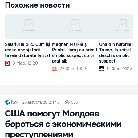
Похожие новости
Salariul la plic. Cum îşi
Meghan Markle și
Una din nurorile lui
reduc angajatorii
Prințul Harry au primit
Trump, la spital. A
taxele datorate la stat
un plic suspect cu un
deschis un plic
praf alb
suspect
8 Мар. 12:20
22 Фев. 19:25
12 Фев. 21:12
Noi
26 августа 2012, 11:10
996
США помогут Молдове
бороться с экономическими
преступлениями