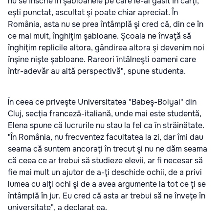
nu se înscrie în şabloanele pe care le-ai găsit în cărţi,
eşti punctat, ascultat şi poate chiar apreciat. În
România, asta nu se prea întâmplă şi cred că, din ce în
ce mai mult, înghiţim şabloane. Şcoala ne învaţă să
înghiţim replicile altora, gândirea altora şi devenim noi
înşine nişte şabloane. Rareori întâlneşti oameni care
într-adevăr au altă perspectivă", spune studenta.
În ceea ce priveşte Universitatea "Babeş-Bolyai" din
Cluj, secţia franceză-italiană, unde mai este studentă,
Elena spune că lucrurile nu stau la fel ca în străinătate.
"În România, nu frecventez facultatea la zi, dar îmi dau
seama că suntem ancoraţi în trecut şi nu ne dăm seama
că ceea ce ar trebui să studieze elevii, ar fi necesar să
fie mai mult un ajutor de a-ţi deschide ochii, de a privi
lumea cu alţi ochi şi de a avea argumente la tot ce ţi se
întâmplă în jur. Eu cred că asta ar trebui să ne înveţe în
universitate", a declarat ea.