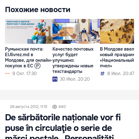
Похожие новости
Румынская почта:
Качество почтовых
В Молдове ввели
EUlivrez.md в
услуг будет
новый праздник 
Молдове, для онлайн-
улучшено:
«Национальный д
покупок в ЕС Ⓟ
утверждены новые
пчел»
техстандарты
9 Окт. 17:30
8 Июл. 20:47
30 Июл. 20:20
26 августа 2012, 11:15
640
De sărbătorile naționale vor fi
puse în circulaţie o serie de
mărci poştale „Personalităţi