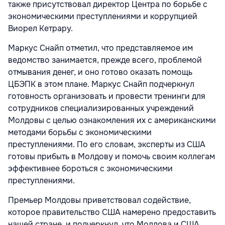
также присутствовал директор Центра по борьбе с
экономическими преступлениями и коррупцией
Виорел Кетрару.
Маркус Снайп отметил, что представляемое им
ведомство занимается, прежде всего, проблемой
отмывания денег, и оно готово оказать помощь
ЦБЭПК в этом плане. Маркус Снайп подчеркнул
готовность организовать и провести тренинги для
сотрудников специализированных учреждений
Молдовы с целью ознакомления их с американскими
методами борьбы с экономическими
преступлениями. По его словам, эксперты из США
готовы прибыть в Молдову и помочь своим коллегам
эффективнее бороться с экономическими
преступлениями.
Премьер Молдовы приветствовал содействие,
которое правительство США намерено предоставить
нашей стране, и подчеркнул, что Молдова и США