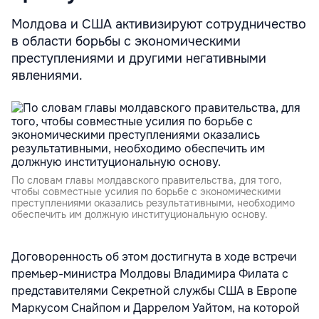
Молдова и США активизируют сотрудничество
в области борьбы с экономическими
преступлениями и другими негативными
явлениями.
По словам главы молдавского правительства, для того,
чтобы совместные усилия по борьбе с экономическими
преступлениями оказались результативными, необходимо
обеспечить им должную институциональную основу.
Договоренность об этом достигнута в ходе встречи
премьер-министра Молдовы Владимира Филата с
представителями Секретной службы США в Европе
Маркусом Снайпом и Даррелом Уайтом, на которой