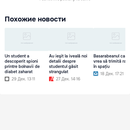
Похожие новости
Un student a
Au ieşit la iveală noi
Basarabeanul care
descoperit spioni
detalii despre
vrea să trimită rac
printre bolnavii de
studentul găsit
în spațiu
diabet zaharat
strangulat
18 Дек. 17:21
29 Дек. 13:11
27 Дек. 14:16