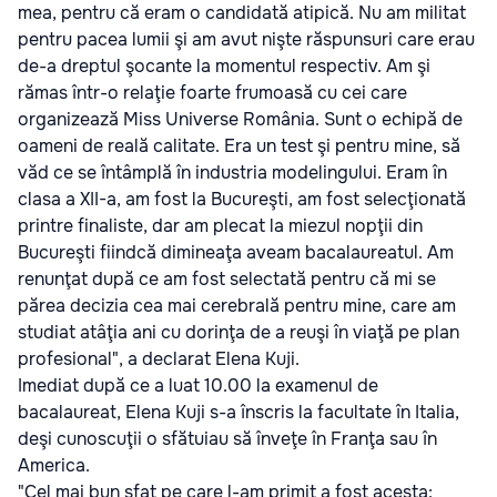
mea, pentru că eram o candidată atipică. Nu am militat
pentru pacea lumii şi am avut nişte răspunsuri care erau
de-a dreptul şocante la momentul respectiv. Am şi
rămas într-o relaţie foarte frumoasă cu cei care
organizează Miss Universe România. Sunt o echipă de
oameni de reală calitate. Era un test şi pentru mine, să
văd ce se întâmplă în industria modelingului. Eram în
clasa a XII-a, am fost la Bucureşti, am fost selecţionată
printre finaliste, dar am plecat la miezul nopţii din
Bucureşti fiindcă dimineaţa aveam bacalaureatul. Am
renunţat după ce am fost selectată pentru că mi se
părea decizia cea mai cerebrală pentru mine, care am
studiat atâţia ani cu dorinţa de a reuşi în viaţă pe plan
profesional", a declarat Elena Kuji.
Imediat după ce a luat 10.00 la examenul de
bacalaureat, Elena Kuji s-a înscris la facultate în Italia,
deşi cunoscuţii o sfătuiau să înveţe în Franţa sau în
America.
"Cel mai bun sfat pe care l-am primit a fost acesta: