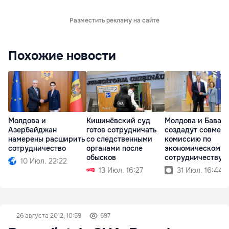
Разместить рекламу на сайте
Похожие новости
Молдова и
Кишинёвский суд
Молдова и Бавар
Азербайджан
готов сотрудничать
создадут совмес
намерены расширить
со следственными
комиссию по
сотрудничество
органами после
экономическому
обысков
сотрудничеству
10 Июл. 22:22
13 Июл. 16:27
31 Июл. 16:44
26 августа 2012, 10:59
697