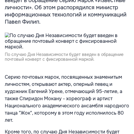
введет в обращение серию марок «Известные
личности». Об этом распорядился министр
информационных технологий и коммуникаций
Павел Филип.
По случаю Дня Независимости будет введен в обращение
почтовый конверт с фиксированной маркой.
Серию почтовых марок, посвященных знаменитым
личностям, открывают актер, оперный певец и
художник Евгений Уреке, отмечающий 95-летие, а
также Спиридон Мокану - хореограф и артист
Национального академического ансамбля народного
танца "Жок", которому в этом году исполнилось 80
лет.
Кроме того, по случаю Дня Независимости будет