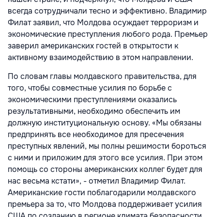
всегда сотрудничали тесно и эффективно. Владимир
Филат заявил, что Молдова осуждает терроризм и
экономические преступления любого рода. Премьер
заверил американских гостей в открытости к
активному взаимодействию в этом направлении.
По словам главы молдавского правительства, для
того, чтобы совместные усилия по борьбе с
экономическими преступлениями оказались
результативными, необходимо обеспечить им
должную институциональную основу. «Мы обязаны
предпринять все необходимое для пресечения
преступных явлений, мы полны решимости бороться
с ними и приложим для этого все усилия. При этом
помощь со стороны американских коллег будет для
нас весьма кстати», - отметил Владимир Филат.
Американские гости поблагодарили молдавского
премьера за то, что Молдова поддерживает усилия
США по созданию в регионе климата безопасности.