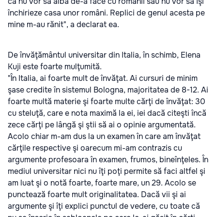
că nu vor să aibă de-a face cu românii sau nu vor să îşi
închirieze casa unor români. Replici de genul acesta pe
mine m-au rănit", a declarat ea.
De învăţământul universitar din Italia, în schimb, Elena
Kuji este foarte mulţumită.
"În Italia, ai foarte mult de învăţat. Ai cursuri de minim
şase credite în sistemul Bologna, majoritatea de 8-12. Ai
foarte multă materie şi foarte multe cărţi de învăţat: 30
cu steluţă, care e nota maximă la ei, iei dacă citeşti încă
zece cărţi pe lângă şi ştii să ai o opinie argumentată.
Acolo chiar m-am dus la un examen în care am învăţat
cărţile respective şi oarecum mi-am contrazis cu
argumente profesoara în examen, frumos, bineînţeles. În
mediul universitar nici nu îţi poţi permite să faci altfel şi
am luat şi o notă foarte, foarte mare, un 29. Acolo se
punctează foarte mult originalitatea. Dacă vii şi ai
argumente şi îţi explici punctul de vedere, cu toate că