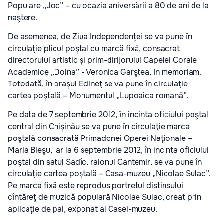
Populare „Joc” – cu ocazia aniversării a 80 de ani de la
naştere.
De asemenea, de Ziua Independenței se va pune în
circulaţie plicul poştal cu marcă fixă, consacrat
directorului artistic şi prim-dirijorului Capelei Corale
Academice „Doina” - Veronica Garştea, In memoriam.
Totodată, în oraşul Edineţ se va pune în circulaţie
cartea poştală – Monumentul „Lupoaica romană”.
Pe data de 7 septembrie 2012, în incinta oficiului poştal
central din Chişinău se va pune în circulaţie marca
poştală consacrată Primadonei Operei Naţionale –
Maria Bieşu, iar la 6 septembrie 2012, în incinta oficiului
poştal din satul Sadîc, raionul Cantemir, se va pune în
circulaţie cartea poştală – Casa-muzeu „Nicolae Sulac”.
Pe marca fixă este reprodus portretul distinsului
cîntăreţ de muzică populară Nicolae Sulac, creat prin
aplicaţie de pai, exponat al Casei-muzeu.