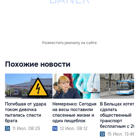
Разместить рекламу на сайте
Похожие новости
Погибшая от удара
Немеренко: Сегодня
В Бельцах хотят
током девочка
на весы поставили
сделать
пыталась спасти
спасенные жизни и
общественный
брата
один пищеблок
транспорт
бесплатным с 202
11 Июл. 08:25
12 Июл. 08:12
года
15 Июл. 13:46