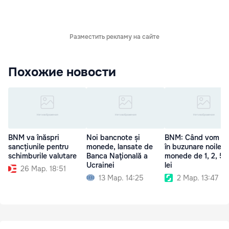
Разместить рекламу на сайте
Похожие новости
BNM va înăspri
Noi bancnote și
BNM: Când vom a
sancțiunile pentru
monede, lansate de
în buzunare noile
schimburile valutare
Banca Naţională a
monede de 1, 2, 5 ș
Ucrainei
lei
26 Мар. 18:51
13 Мар. 14:25
2 Мар. 13:47