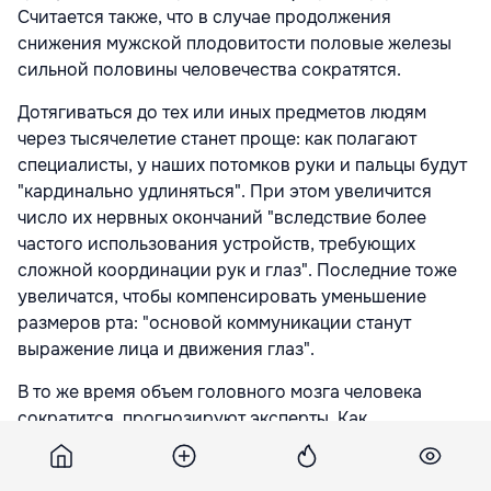
Считается также, что в случае продолжения
снижения мужской плодовитости половые железы
сильной половины человечества сократятся.
Дотягиваться до тех или иных предметов людям
через тысячелетие станет проще: как полагают
специалисты, у наших потомков руки и пальцы будут
"кардинально удлиняться". При этом увеличится
число их нервных окончаний "вследствие более
частого использования устройств, требующих
сложной координации рук и глаз". Последние тоже
увеличатся, чтобы компенсировать уменьшение
размеров рта: "основой коммуникации станут
выражение лица и движения глаз".
В то же время объем головного мозга человека
сократится, прогнозируют эксперты. Как
предполагается, это будет обусловлено тем, что
"большей частью работы по запоминанию и