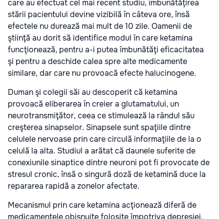
care au efectuat cel mai recent studiu, îmbunătăţirea
stării pacientului devine vizibilă în câteva ore, însă
efectele nu durează mai mult de 10 zile. Oamenii de
ştiinţă au dorit să identifice modul în care ketamina
funcţionează, pentru a-i putea îmbunătăţi eficacitatea
şi pentru a deschide calea spre alte medicamente
similare, dar care nu provoacă efecte halucinogene.
Duman şi colegii săi au descoperit că ketamina
provoacă eliberarea în creier a glutamatului, un
neurotransmiţător, ceea ce stimulează la rândul său
creşterea sinapselor. Sinapsele sunt spaţiile dintre
celulele nervoase prin care circulă informaţiile de la o
celulă la alta. Studiul a arătat că daunele suferite de
conexiunile sinaptice dintre neuroni pot fi provocate de
stresul cronic, însă o singură doză de ketamină duce la
repararea rapidă a zonelor afectate.
Mecanismul prin care ketamina acţionează diferă de
medicamentele obişnuite folosite împotriva depresiei.