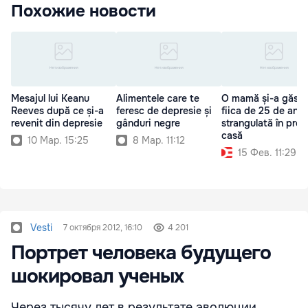
Похожие новости
Mesajul lui Keanu
Alimentele care te
O mamă și-a găsit
Reeves după ce și-a
feresc de depresie și
fiica de 25 de ani
revenit din depresie
gânduri negre
strangulată în prop
casă
10 Мар. 15:25
8 Мар. 11:12
15 Фев. 11:29
Vesti
7 октября 2012, 16:10
4 201
Портрет человека будущего
шокировал ученых
Через тысячу лет в результате эволюции