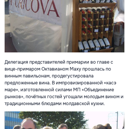
Делегация представителей примарии во главе с
вице-примаром Октавианом Маху прошлась по
винным павильонам, продегустировала
предложенные вина. В импровизированной «касэ
маре», изготовленной силами МП «Объединение
рынков», почётных гостей угощали молодым вином и
традиционными блюдами молдавской кухни.