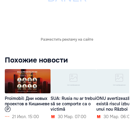
Разместить рекламу на сайте
Похожие новости
Proimobil: Дни новых
SUA: Rusia nu ar trebui
ONU avertizează c
проектов в Кишиневе
să se comporte ca o
există riscul izbucni
Ⓟ
victimă
unui nou Război R
21 Июл. 15:00
30 Мар. 07:00
30 Мар. 06:00