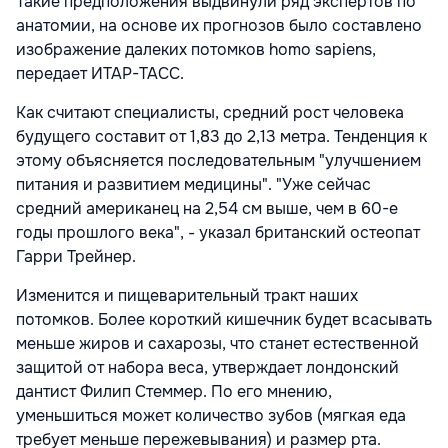
Такие предположения выдвинули ряд экспертов по
анатомии, на основе их прогнозов было составлено
изображение далеких потомков homo sapiens,
передает ИТАР-ТАСС.
Как считают специалисты, средний рост человека
будущего составит от 1,83 до 2,13 метра. Тенденция к
этому объясняется последовательным "улучшением
питания и развитием медицины". "Уже сейчас
средний американец на 2,54 см выше, чем в 60-е
годы прошлого века", - указал британский остеопат
Гарри Трейнер.
Изменится и пищеварительный тракт наших
потомков. Более короткий кишечник будет всасывать
меньше жиров и сахарозы, что станет естественной
защитой от набора веса, утверждает лондонский
дантист Филип Стеммер. По его мнению,
уменьшиться может количество зубов (мягкая еда
требует меньше пережевывания) и размер рта.