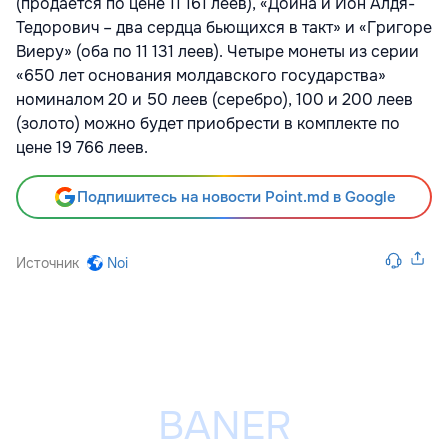
(продается по цене 11 161 леев), «Дойна и Ион Алдя-
Тедорович – два сердца бьющихся в такт» и «Григоре
Виеру» (оба по 11 131 леев). Четыре монеты из серии
«650 лет основания молдавского государства»
номиналом 20 и 50 леев (серебро), 100 и 200 леев
(золото) можно будет приобрести в комплекте по
цене 19 766 леев.
Подпишитесь на новости Point.md в Google
Источник
Noi