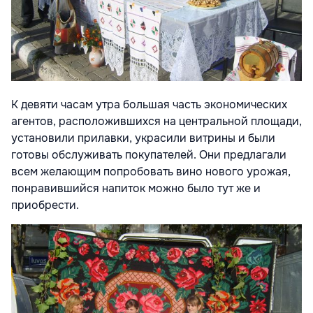
К девяти часам утра большая часть экономических
агентов, расположившихся на центральной площади,
установили прилавки, украсили витрины и были
готовы обслуживать покупателей. Они предлагали
всем желающим попробовать вино нового урожая,
понравившийся напиток можно было тут же и
приобрести.