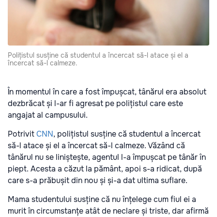
Polițistul susține că studentul a încercat să-l atace și el a
încercat să-l calmeze.
În momentul în care a fost împușcat, tânărul era absolut
dezbrăcat și l-ar fi agresat pe polițistul care este
angajat al campusului.
Potrivit
CNN
, polițistul susține că studentul a încercat
să-l atace și el a încercat să-l calmeze. Văzând că
tânărul nu se liniștește, agentul l-a împușcat pe tânăr în
piept. Acesta a căzut la pământ, apoi s-a ridicat, după
care s-a prăbușit din nou și și-a dat ultima suflare.
Mama studentului susține că nu înțelege cum fiul ei a
murit în circumstanțe atât de neclare și triste, dar afirmă