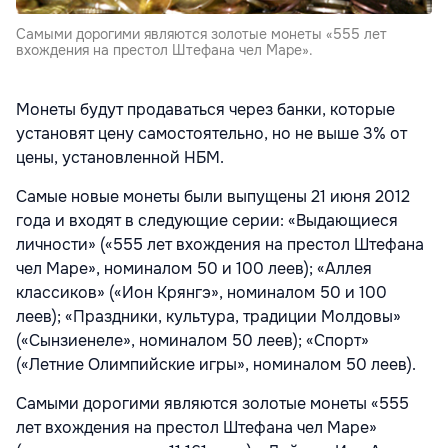
Самыми дорогими являются золотые монеты «555 лет
вхождения на престол Штефана чел Маре».
Монеты будут продаваться через банки, которые
установят цену самостоятельно, но не выше 3% от
цены, установленной НБМ.
Самые новые монеты были выпущены 21 июня 2012
года и входят в следующие серии: «Выдающиеся
личности» («555 лет вхождения на престол Штефана
чел Маре», номиналом 50 и 100 леев); «Аллея
классиков» («Ион Крянгэ», номиналом 50 и 100
леев); «Праздники, культура, традиции Молдовы»
(«Сынзиенеле», номиналом 50 леев); «Спорт»
(«Летние Олимпийские игры», номиналом 50 леев).
Самыми дорогими являются золотые монеты «555
лет вхождения на престол Штефана чел Маре»