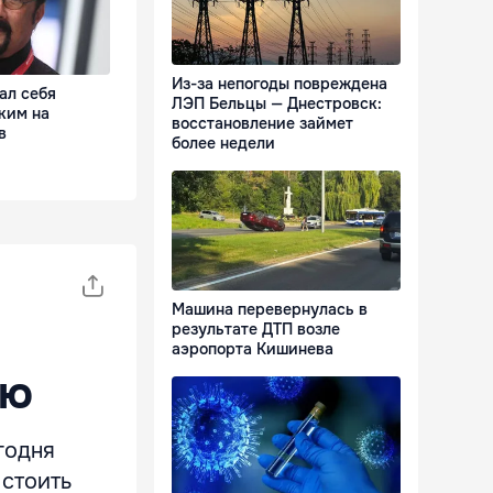
Из-за непогоды повреждена
ал себя
ЛЭП Бельцы — Днестровск:
ким на
восстановление займет
в
более недели
Машина перевернулась в
результате ДТП возле
аэропорта Кишинева
ею
годня
 стоить