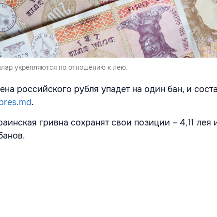
ллар укрепляются по отношению к лею.
ена российского рубля упадет на один бан, и сост
pres.md
.
аинская гривна сохранят свои позиции – 4,11 лея и
банов.