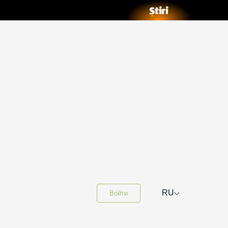
⌵
RU
Войти