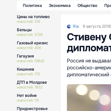
Политика
Экономика
Общество
Пр
Цены на топливо
новостей:
376
9 августа 2018
Ria
Бельцы
Стивену 
новостей:
5726
Газовый кризис
дипломат
новостей:
406
Гагаузия
Россия не выдава
новостей:
10842
российско-америк
Кишинев
дипломатический п
новостей:
770
ДТП в Молдове
новостей:
7822
Нет войне
новостей:
131
Приднестровье