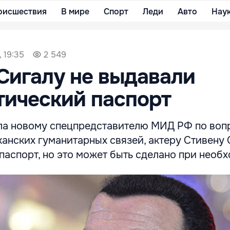
оисшествия
В мире
Спорт
Леди
Авто
Нау
, 19:35
2 549
Сигалу не выдавали
ический паспорт
ла новому спецпредставителю МИД РФ по воп
анских гуманитарных связей, актеру Стивену 
аспорт, но это может быть сделано при необ