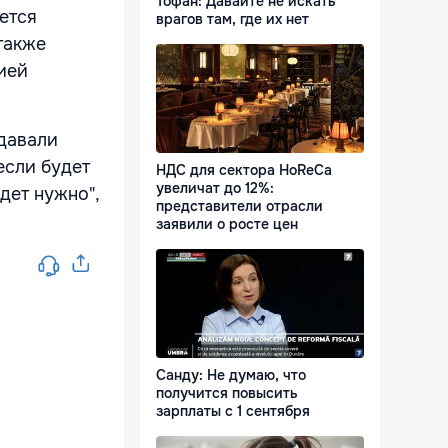
Тофан: Давайте не искать
ется
врагов там, где их нет
 также
ией
адавали
если будет
НДС для сектора HoReCa
увеличат до 12%:
дет нужно",
представители отрасли
заявили о росте цен
Санду: Не думаю, что
получится повысить
зарплаты с 1 сентября