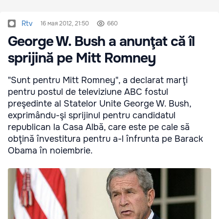
Rtv
16 мая 2012, 21:50
660
George W. Bush a anunţat că îl
sprijină pe Mitt Romney
"Sunt pentru Mitt Romney", a declarat marţi
pentru postul de televiziune ABC fostul
preşedinte al Statelor Unite George W. Bush,
exprimându-şi sprijinul pentru candidatul
republican la Casa Albă, care este pe cale să
obţină învestitura pentru a-l înfrunta pe Barack
Obama în noiembrie.