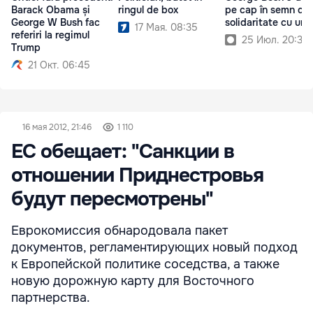
Barack Obama și
ringul de box
pe cap în semn de
George W Bush fac
solidaritate cu un 
17 Мая. 08:35
referiri la regimul
25 Июл. 20:31
Trump
21 Окт. 06:45
16 мая 2012, 21:46
1 110
ЕС обещает: "Санкции в
отношении Приднестровья
будут пересмотрены"
Еврокомиссия обнародовала пакет
документов, регламентирующих новый подход
к Европейской политике соседства, а также
новую дорожную карту для Восточного
партнерства.