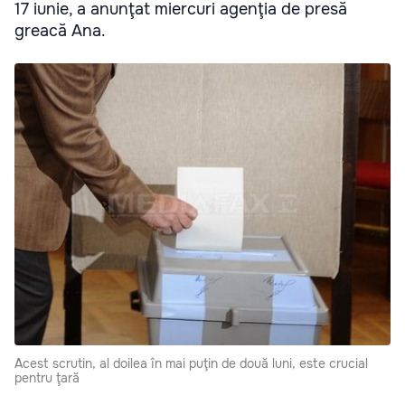
17 iunie, a anunţat miercuri agenţia de presă
greacă Ana.
Acest scrutin, al doilea în mai puţin de două luni, este crucial
pentru ţară