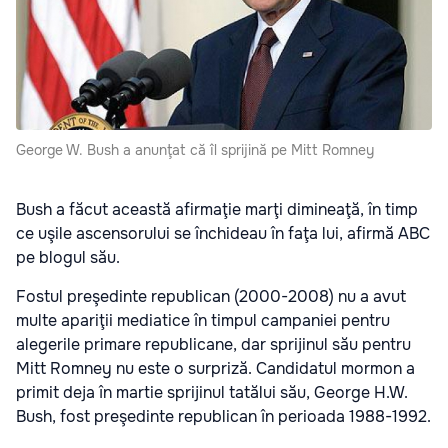
George W. Bush a anunţat că îl sprijină pe Mitt Romney
Bush a făcut această afirmaţie marţi dimineaţă, în timp
ce uşile ascensorului se închideau în faţa lui, afirmă ABC
pe blogul său.
Fostul preşedinte republican (2000-2008) nu a avut
multe apariţii mediatice în timpul campaniei pentru
alegerile primare republicane, dar sprijinul său pentru
Mitt Romney nu este o surpriză. Candidatul mormon a
primit deja în martie sprijinul tatălui său, George H.W.
Bush, fost preşedinte republican în perioada 1988-1992.