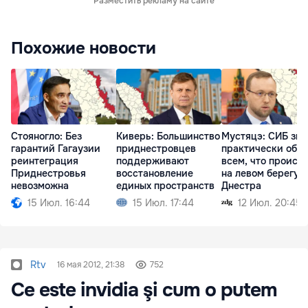
Разместить рекламу на сайте
Похожие новости
Стояногло: Без
Киверь: Большинство
Мустяцэ: СИБ зна
гарантий Гагаузии
приднестровцев
практически обо
реинтеграция
поддерживают
всем, что происх
Приднестровья
восстановление
на левом берегу
невозможна
единых пространств
Днестра
15 Июл. 16:44
15 Июл. 17:44
12 Июл. 20:45
Rtv
16 мая 2012, 21:38
752
Ce este invidia şi cum o putem