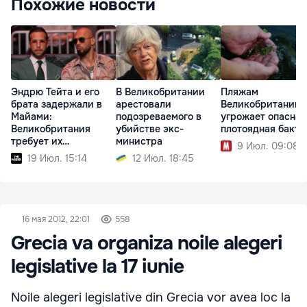
Похожие новости
Эндрю Тейта и его
В Великобритании
Пляжам
брата задержали в
арестовали
Великобритании
Майами:
подозреваемого в
угрожает опасная
Великобритания
убийстве экс-
плотоядная бакте
требует их
министра
9 Июл. 09:08
экстрадиции
19 Июл. 15:14
12 Июл. 18:45
16 мая 2012, 22:01
558
Grecia va organiza noile alegeri
legislative la 17 iunie
Noile alegeri legislative din Grecia vor avea loc la