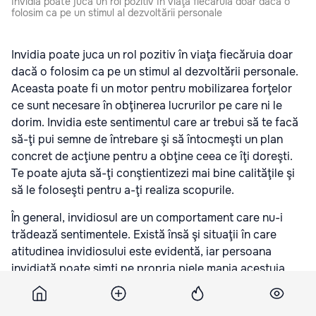
Invidia poate juca un rol pozitiv în viaţa fiecăruia doar dacă o
folosim ca pe un stimul al dezvoltării personale
Invidia poate juca un rol pozitiv în viaţa fiecăruia doar
dacă o folosim ca pe un stimul al dezvoltării personale.
Aceasta poate fi un motor pentru mobilizarea forţelor
ce sunt necesare în obţinerea lucrurilor pe care ni le
dorim. Invidia este sentimentul care ar trebui să te facă
să-ţi pui semne de întrebare şi să întocmeşti un plan
concret de acţiune pentru a obţine ceea ce îţi doreşti.
Te poate ajuta să-ţi conştientizezi mai bine calităţile şi
să le foloseşti pentru a-ţi realiza scopurile.
În general, invidiosul are un comportament care nu-i
trădează sentimentele. Există însă şi situaţii în care
atitudinea invidiosului este evidentă, iar persoana
invidiată poate simţi pe propria piele mania acestuia.
Citiţi mai mult pe
lyla.ro