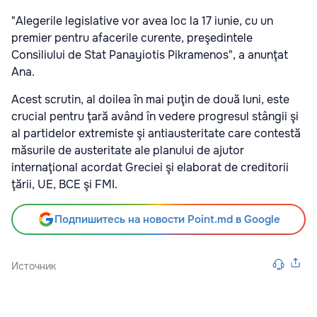
"Alegerile legislative vor avea loc la 17 iunie, cu un
premier pentru afacerile curente, preşedintele
Consiliului de Stat Panayiotis Pikramenos"
, a anunţat
Ana.
Acest scrutin, al doilea în mai puţin de două luni, este
crucial pentru ţară având în vedere progresul stângii şi
al partidelor extremiste şi antiausteritate care contestă
măsurile de austeritate ale planului de ajutor
internaţional acordat Greciei şi elaborat de creditorii
ţării, UE, BCE şi FMI.
Подпишитесь на новости Point.md в Google
Источник