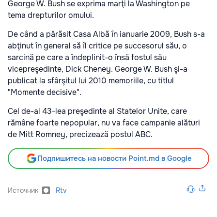
George W. Bush se exprima marţi la Washington pe
tema drepturilor omului.
De când a părăsit Casa Albă în ianuarie 2009, Bush s-a
abţinut în general să îl critice pe succesorul său, o
sarcină pe care a îndeplinit-o însă fostul său
vicepreşedinte, Dick Cheney. George W. Bush şi-a
publicat la sfârşitul lui 2010 memoriile, cu titlul
"Momente decisive".
Cel de-al 43-lea preşedinte al Statelor Unite, care
rămâne foarte nepopular, nu va face campanie alături
de Mitt Romney, precizează postul ABC.
Подпишитесь на новости Point.md в Google
Источник
Rtv