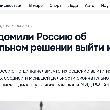
оисшествия
В мире
Спорт
Леди
Авто
Нау
, 10:42
4 587
домили Россию об
льном решении выйти 
ссию по дипканалам, что их решение выйти и
х средней и меньшей дальности окончательно 
ением к диалогу, заявил замглавы МИД РФ Се