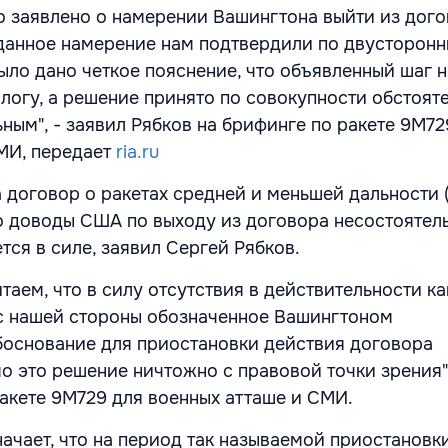
 заявлено о намерении Вашингтона выйти из дого
данное намерение нам подтвердили по двусторон
ыло дано четкое пояснение, что объявленный шаг н
логу, а решение принято по совокупности обстояте
ным", - заявил Рябков на брифинге по ракете 9М72
МИ, передает
ria.ru
 договор о ракетах средней и меньшей дальности
то доводы США по выходу из договора несостоятел
тся в силе, заявил Сергей Рябков.
таем, что в силу отсутствия в действительности к
 нашей стороны обозначенное Вашингтоном
основание для приостановки действия договора
о это решение ничтожно с правовой точки зрения",
ракете 9М729 для военных атташе и СМИ.
начает, что на период так называемой приостановк