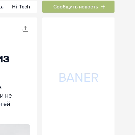
ка
Hi-Tech
Сообщить новость
из
з
и не
ргей