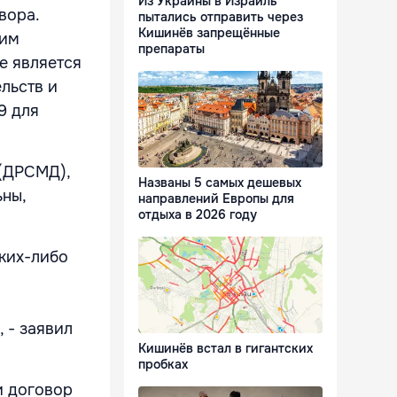
Из Украины в Израиль
вора.
пытались отправить через
Кишинёв запрещённые
ним
препараты
е является
льств и
9 для
 (ДРСМД),
Названы 5 самых дешевых
ьны,
направлений Европы для
отдыха в 2026 году
аких-либо
 - заявил
Кишинёв встал в гигантских
пробках
и договор