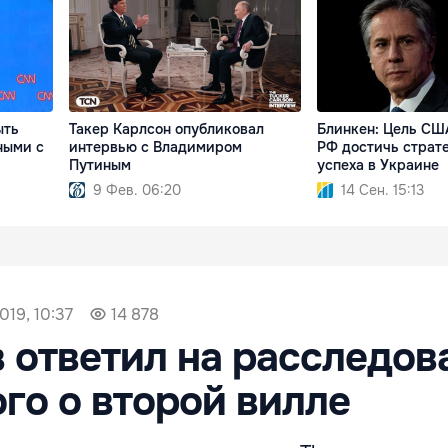
ыть
Такер Карлсон опубликовал
Блинкен: Цель СШ
ными с
интервью с Владимиром
РФ достичь страт
Путиным
успеха в Украине
9 Фев. 06:20
14 Сен. 15:13
019, 10:37
14 878
 ответил на расследов
го о второй вилле