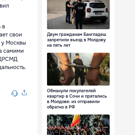
авил
 в
ает свои
Двум гражданам Бангладеш
запретили въезд в Молдову
о у Москвы
на пять лет
ра самими
 ДРСМД
дальность.
Обманули покупателей
квартир в Сочи и прятались
в Молдове: их отправили
обратно в РФ