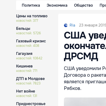
Политика
Экономика
Общество
Пр
Цены на топливо
новостей:
377
23 января 2019
Ria
Бельцы
США уве
новостей:
5726
Газовый кризис
окончате
новостей:
408
ДРСМД
Гагаузия
новостей:
10842
Кишинев
США уведомили Ро
новостей:
771
Договора о ракета
ДТП в Молдове
является приглаш
новостей:
7823
Рябков.
Нет войне
новостей:
131
Приднестровье