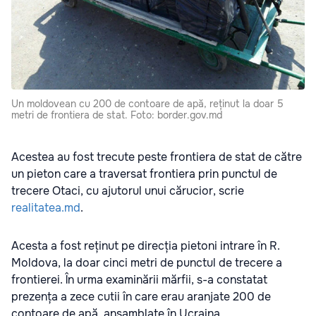
Un moldovean cu 200 de contoare de apă, reținut la doar 5
metri de frontiera de stat. Foto: border.gov.md
Acestea au fost trecute peste frontiera de stat de către
un pieton care a traversat frontiera prin punctul de
trecere Otaci, cu ajutorul unui cărucior, scrie
realitatea.md
.
Acesta a fost reținut pe direcția pietoni intrare în R.
Moldova, la doar cinci metri de punctul de trecere a
frontierei. În urma examinării mărfii, s-a constatat
prezența a zece cutii în care erau aranjate 200 de
contoare de apă, ansamblate în Ucraina.