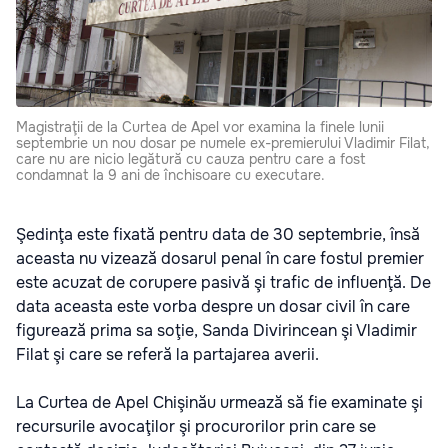
Magistraţii de la Curtea de Apel vor examina la finele lunii
septembrie un nou dosar pe numele ex-premierului Vladimir Filat,
care nu are nicio legătură cu cauza pentru care a fost
condamnat la 9 ani de închisoare cu executare.
Şedinţa este fixată pentru data de 30 septembrie, însă
aceasta nu vizează dosarul penal în care fostul premier
este acuzat de corupere pasivă şi trafic de influenţă. De
data aceasta este vorba despre un dosar civil în care
figurează prima sa soţie, Sanda Divirincean şi Vladimir
Filat şi care se referă la partajarea averii.
La Curtea de Apel Chişinău urmează să fie examinate şi
recursurile avocaţilor şi procurorilor prin care se