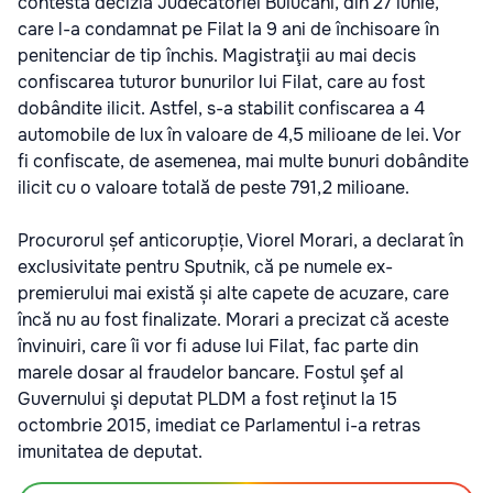
contestă decizia Judecătoriei Buiucani, din 27 iunie,
care l-a condamnat pe Filat la 9 ani de închisoare în
penitenciar de tip închis. Magistraţii au mai decis
confiscarea tuturor bunurilor lui Filat, care au fost
dobândite ilicit. Astfel, s-a stabilit confiscarea a 4
automobile de lux în valoare de 4,5 milioane de lei. Vor
fi confiscate, de asemenea, mai multe bunuri dobândite
ilicit cu o valoare totală de peste 791,2 milioane.
Procurorul șef anticorupție, Viorel Morari, a declarat în
exclusivitate pentru Sputnik, că pe numele ex-
premierului mai există și alte capete de acuzare, care
încă nu au fost finalizate. Morari a precizat că aceste
învinuiri, care îi vor fi aduse lui Filat, fac parte din
marele dosar al fraudelor bancare. Fostul şef al
Guvernului şi deputat PLDM a fost reţinut la 15
octombrie 2015, imediat ce Parlamentul i-a retras
imunitatea de deputat.