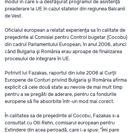
modul în care s-a desfăşurat programul de asistenţă
preaderare la UE în cazul statelor din regiunea Balcanii
de Vest.
Oficialul european a relatat experienţa sa în calitate de
preşedinte al Comisiei pentru Control bugetar (Cocobu)
din cadrul Parlamentului European, în anul 2006, atunci
când Bulgaria şi România erau aproape de finalizarea
procesului de integrare în UE.
Potrivit lui Fazakas, raportul din iulie 2006 al Curţii
Europene de Conturi privind Bulgaria şi România afirma
explicit că cele două state au nevoie de mai mult timp
pentru a se pregăti de aderare, pentru ca fondurile
europene să fie absorbite într-un mod mai corect.
În calitatea sa de preşedinte al Cocobu, Fazakas s-a
consultat cu Olli Rehn, comisarul european pentru
Extindere din acea perioadă, care i-a spus: "Îmi pare