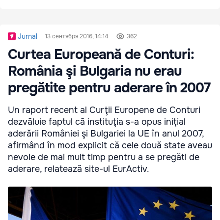
Jurnal
13 сентября 2016, 14:14
362
Curtea Europeană de Conturi:
România şi Bulgaria nu erau
pregătite pentru aderare în 2007
Un raport recent al Curţii Europene de Conturi
dezvăluie faptul că instituţia s-a opus iniţial
aderării României şi Bulgariei la UE în anul 2007,
afirmând în mod explicit că cele două state aveau
nevoie de mai mult timp pentru a se pregăti de
aderare, relatează site-ul EurActiv.