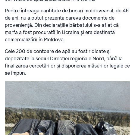
Pentru întreaga cantitate de bunuri moldoveanul, de 46
de ani, nu a putut prezenta careva documente de
proveniență. Din declarațiile bărbatului s-a aflat că
marfa a fost procurată în Ucraina și era destinată
comercializării în Moldova.
Cele 200 de contoare de apă au fost ridicate și
depozitate la sediul Direcției regionale Nord, până la
finalizarea cercetărilor și dispunerea măsurilor legale ce
se impun.