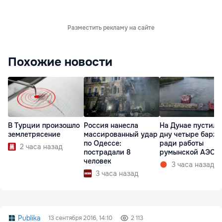
Разместить рекламу на сайте
Похожие новости
В Турции произошло
Россия нанесла
На Дунае пустили
землетрясение
массированный удар
дну четыре барж
по Одессе:
ради работы
2 часа назад
пострадали 8
румынской АЭС
человек
3 часа назад
3 часа назад
Publika
13 сентября 2016, 14:10
2 113