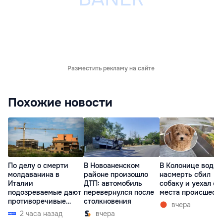
Разместить рекламу на сайте
Похожие новости
По делу о смерти
В Новоаненском
В Колонице водит
молдаванина в
районе произошло
насмерть сбил
Италии
ДТП: автомобиль
собаку и уехал с
подозреваемые дают
перевернулся после
места происшест
противоречивые
столкновения
вчера
показания
2 часа назад
вчера