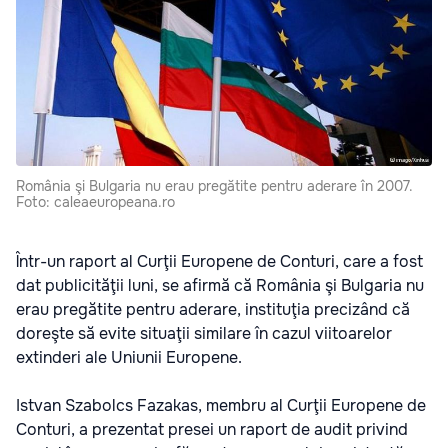
România şi Bulgaria nu erau pregătite pentru aderare în 2007.
Foto: caleaeuropeana.ro
Într-un raport al Curţii Europene de Conturi, care a fost
dat publicităţii luni, se afirmă că România şi Bulgaria nu
erau pregătite pentru aderare, instituţia precizând că
doreşte să evite situaţii similare în cazul viitoarelor
extinderi ale Uniunii Europene.
Istvan Szabolcs Fazakas, membru al Curţii Europene de
Conturi, a prezentat presei un raport de audit privind