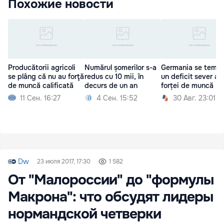
Похожие новости
Producătorii agricoli
Numărul șomerilor s-a
Germania se teme
se plâng că nu au forţă
redus cu 10 mii, în
un deficit sever al
de muncă calificată
decurs de un an
forței de muncă
11 Сен. 16:27
4 Сен. 15:52
30 Авг. 23:01
Dw
23 июля 2017, 17:30
1 582
От "Малороссии" до "формулы
Макрона": что обсудят лидеры
нормандской четверки