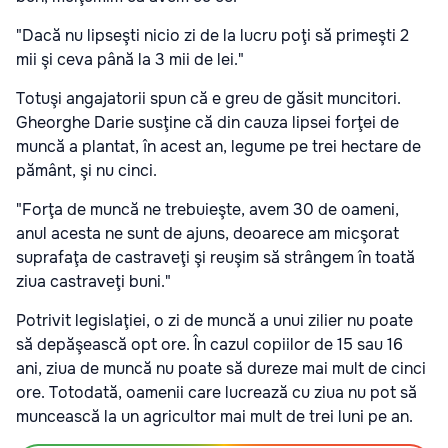
"Dacă nu lipseşti nicio zi de la lucru poţi să primeşti 2
mii şi ceva până la 3 mii de lei."
Totuşi angajatorii spun că e greu de găsit muncitori.
Gheorghe Darie susţine că din cauza lipsei forţei de
muncă a plantat, în acest an, legume pe trei hectare de
pământ, şi nu cinci.
"Forţa de muncă ne trebuieşte, avem 30 de oameni,
anul acesta ne sunt de ajuns, deoarece am micşorat
suprafaţa de castraveţi şi reuşim să strângem în toată
ziua castraveţi buni."
Potrivit legislaţiei, o zi de muncă a unui zilier nu poate
să depăşească opt ore. În cazul copiilor de 15 sau 16
ani, ziua de muncă nu poate să dureze mai mult de cinci
ore. Totodată, oamenii care lucrează cu ziua nu pot să
muncească la un agricultor mai mult de trei luni pe an.