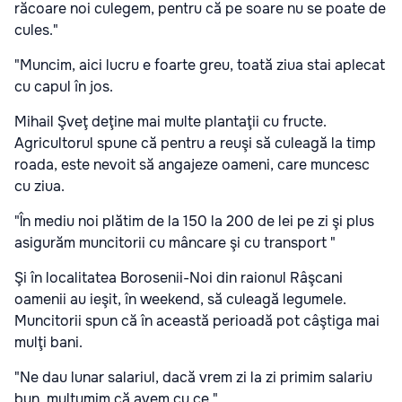
răcoare noi culegem, pentru că pe soare nu se poate de
cules."
"Muncim, aici lucru e foarte greu, toată ziua stai aplecat
cu capul în jos.
Mihail Şveţ deţine mai multe plantaţii cu fructe.
Agricultorul spune că pentru a reuşi să culeagă la timp
roada, este nevoit să angajeze oameni, care muncesc
cu ziua.
"În mediu noi plătim de la 150 la 200 de lei pe zi şi plus
asigurăm muncitorii cu mâncare şi cu transport "
Şi în localitatea Borosenii-Noi din raionul Râşcani
oamenii au ieşit, în weekend, să culeagă legumele.
Muncitorii spun că în această perioadă pot câştiga mai
mulţi bani.
"Ne dau lunar salariul, dacă vrem zi la zi primim salariu
bun, mulţumim că avem cu ce."