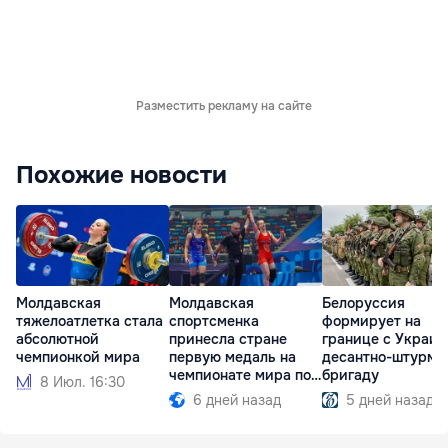
Разместить рекламу на сайте
Похожие новости
Молдавская
Молдавская
Белоруссия
тяжелоатлетка стала
спортсменка
формирует на
абсолютной
принесла стране
границе с Украин
чемпионкой мира
первую медаль на
десантно-штурмо
чемпионате мира по
бригаду
8 Июл. 16:30
борьбе
6 дней назад
5 дней назад