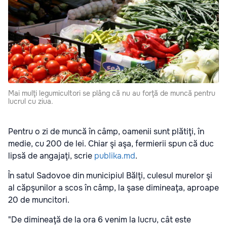
Mai mulţi legumicultori se plâng că nu au forţă de muncă pentru
lucrul cu ziua.
Pentru o zi de muncă în câmp, oamenii sunt plătiţi, în
medie, cu 200 de lei. Chiar şi aşa, fermierii spun că duc
lipsă de angajaţi, scrie
publika.md
.
În satul Sadovoe din municipiul Bălţi, culesul murelor şi
al căpşunilor a scos în câmp, la şase dimineaţa, aproape
20 de muncitori.
"De dimineaţă de la ora 6 venim la lucru, cât este