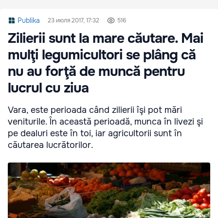
Publika
23 июля 2017, 17:32
516
Zilierii sunt la mare căutare. Mai
mulţi legumicultori se plâng că
nu au forţă de muncă pentru
lucrul cu ziua
Vara, este perioada când zilierii îşi pot mări
veniturile. În această perioadă, munca în livezi şi
pe dealuri este în toi, iar agricultorii sunt în
căutarea lucrătorilor.