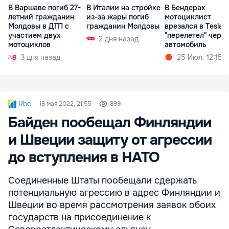
В Варшаве погиб 27-
В Италии на стройке
В Бендерах
летний гражданин
из-за жары погиб
мотоциклист
Молдовы в ДТП с
гражданин Молдовы
врезался в Tesla 
участием двух
"перелетел" через
2 дня назад
мотоциклов
автомобиль
3 дня назад
25 Июл. 12:15
Rbc
18 мая 2022, 21:55
899
Байден пообещал Финляндии
и Швеции защиту от агрессии
до вступления в НАТО
Соединенные Штаты пообещали сдержать
потенциальную агрессию в адрес Финляндии и
Швеции во время рассмотрения заявок обоих
государств на присоединение к