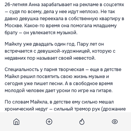
26-летняя Анна зарабатывает на рекламе в соцсетях
— судя по всему, дела у нее идут неплохо. Не так
давно девушка переехала в собственную квартиру в
Москве. Какое-то время она помогала младшему
брату — он увлекается музыкой.
Майклу уже двадцать один год. Пару лет он
встречается с девушкой-художницей, которую с
недавних пор называет своей невестой.
Специальность у парня творческая — еще в детстве
Майкл решил посвятить свою жизнь музыке и
сегодня уже пишет песни. А в свободное время
молодой человек дает уроки по игре на гитаре.
По словам Майкла, в детстве ему сильно мешал
хронический недуг — сильный тремор рук (дрожание
пальцев и кистей). Несколько лет назад он нашел
неожиданное решение этой проблемы — выбрал для
себя более быстрый и хаотичный музыкальный стиль.