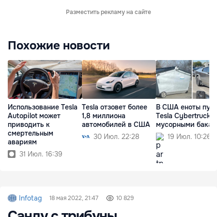
Разместить рекламу на сайте
Похожие новости
Использование Tesla
Tesla отзовет более
В США еноты пут
Autopilot может
1,8 миллиона
Tesla Cybertruck с
приводить к
автомобилей в США
мусорными бака
смертельным
30 Июл. 22:28
19 Июл. 10:26
авариям
31 Июл. 16:39
Infotag
18 мая 2022, 21:47
10 829
Санду с трибуны