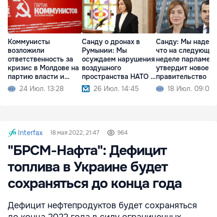
Коммунисты
Санду о дронах в
Санду: Мы надеем
возложили
Румынии: Мы
что на следующе
ответственность за
осуждаем нарушения
неделе парламен
кризис в Молдове на
воздушного
утвердит новое
партию власти и
пространства НАТО и
правительство
Санду
ЕС
24 Июл. 13:28
26 Июл. 14:45
18 Июл. 09:02
Interfax
18 мая 2022, 21:47
964
"БРСМ-Нафта": Дефицит
топлива в Украине будет
сохраняться до конца года
Дефицит нефтепродуктов будет сохраняться