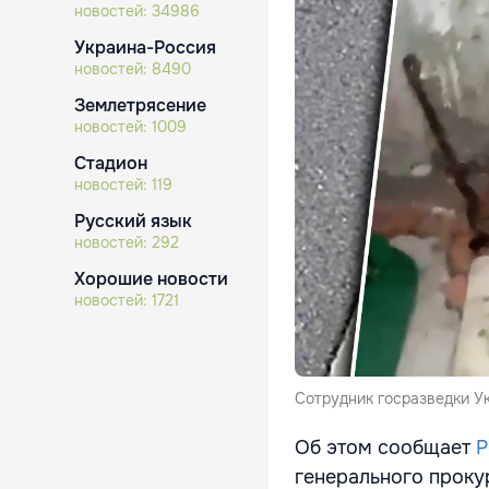
новостей:
34986
Украина-Россия
новостей:
8490
Землетрясение
новостей:
1009
Стадион
новостей:
119
Русский язык
новостей:
292
Хорошие новости
новостей:
1721
Сотрудник госразведки У
Об этом сообщает
Р
генерального проку