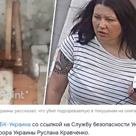
краины рассказал, что убил подозреваемую в покушении на олига
БК-Украина
со ссылкой на Службу безопасности У
рора Украины Руслана Кравченко.