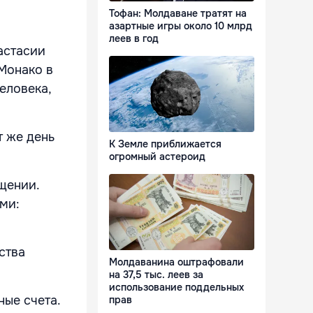
Тофан: Молдаване тратят на
азартные игры около 10 млрд
леев в год
астасии
Монако в
еловека,
т же день
К Земле приближается
огромный астероид
щении.
ами:
ства
Молдаванина оштрафовали
на 37,5 тыс. леев за
использование поддельных
ные счета.
прав