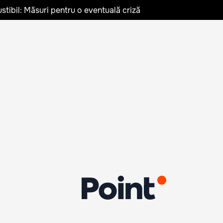
stibil: Măsuri pentru o eventuală criză