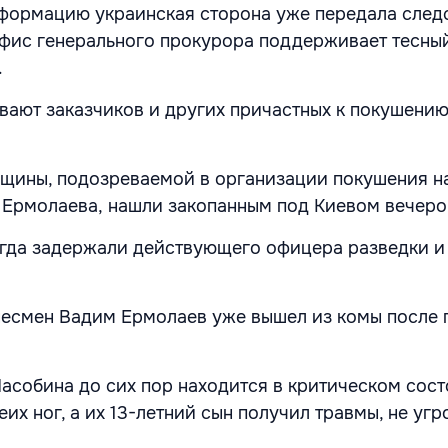
ормацию украинская сторона уже передала след
фис генерального прокурора поддерживает тесный
.
вают заказчиков и других причастных к покушени
щины, подозреваемой в организации покушения н
 Ермолаева,
нашли закопанным под Киевом вечеро
огда задержали действующего офицера разведки и
несмен Вадим Ермолаев уже вышел из комы после
Насобина до сих пор находится в критическом сос
еих ног, а их 13-летний сын получил травмы, не у