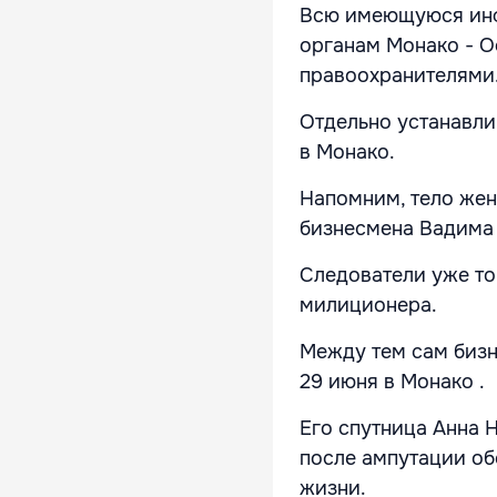
Всю имеющуюся инф
органам Монако - О
правоохранителями
Отдельно устанавли
в Монако.
Напомним, тело жен
бизнесмена Вадима
Следователи уже т
милиционера.
Между тем сам биз
29 июня в Монако
.
Его спутница Анна 
после ампутации об
жизни.