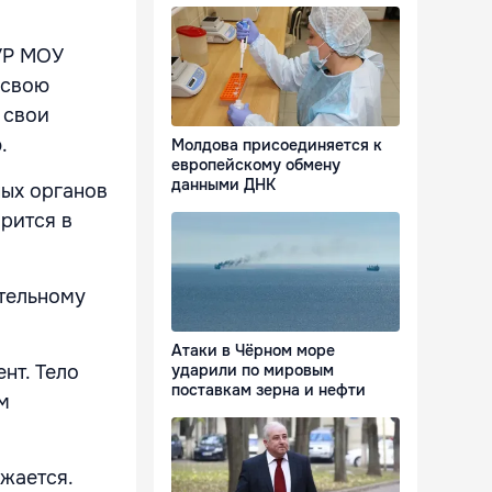
УР МОУ
 свою
 свои
.
Молдова присоединяется к
европейскому обмену
данными ДНК
ных органов
рится в
тельному
Атаки в Чёрном море
нт. Тело
ударили по мировым
поставкам зерна и нефти
м
жается.