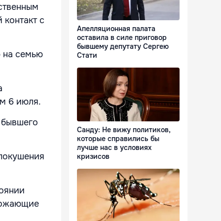
ственным
 контакт с
Апелляционная палата
оставила в силе приговор
бывшему депутату Сергею
ю на семью
Стати
а
м 6 июля.
 бывшего
Санду: Не вижу политиков,
которые справились бы
лучше нас в условиях
 покушения
кризисов
тоянии
грожающие