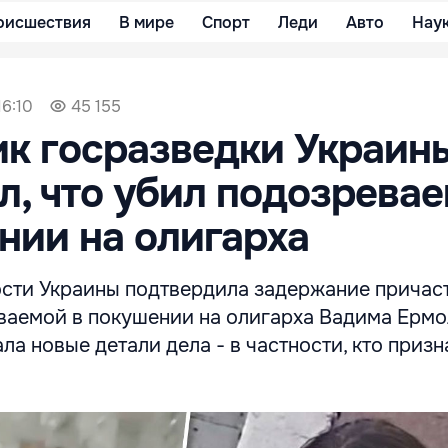
оисшествия
В мире
Спорт
Леди
Авто
Нау
16:10
45 155
к госразведки Украин
л, что убил подозрева
нии на олигарха
сти Украины подтвердила задержание причас
ваемой в покушении на олигарха Вадима Ермо
ла новые детали дела - в частности, кто призн