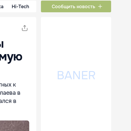
ка
Hi-Tech
Сообщить новость
ы
емую
тных к
лаева в
ался в