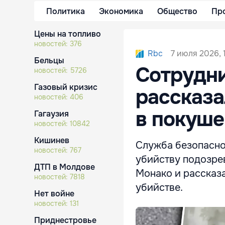
Политика
Экономика
Общество
Пр
Цены на топливо
новостей:
376
7 июля 2026, 
Rbc
Бельцы
Сотрудни
новостей:
5726
Газовый кризис
рассказа
новостей:
406
в покуше
Гагаузия
новостей:
10842
Кишинев
Служба безопасно
новостей:
767
убийству подозре
ДТП в Молдове
Монако и рассказа
новостей:
7818
убийстве.
Нет войне
новостей:
131
Приднестровье