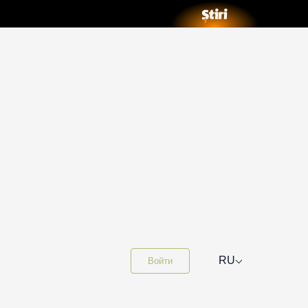
⌵
RU
Войти