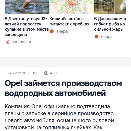
В Днестре утонул 13-
Кишинёв встал в
В Данченском озе
летний подросток:
гигантских пробках
гибнет рыба на ф
купание в этом месте
сильной жары
вчера
запрещено
вчера
час назад
4 июля 2011, 10:02
420
Opel займется производством
водородных автомобилей
Компания Opel официально подтвердила
планы о запуске в серийное производство
нового автомобиля, оснащенного силовой
установкой на топливных ячейках. Как