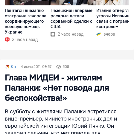
Пентагон внезапно
Пезешкиан впервые
Италия отвергла
отстранил генерала,
раскрыл детали
угрозы Испании в
координирующего
сорванной сделки с
связи с погранич
военную помощь
США
контролем
Украине
2 часа назад
вчера
2 часа назад
Kp
4 июля 2011, 09:57
509
Глава МИДЕИ - жителям
Паланки: «Нет повода для
беспокойства!»
В субботу с жителями Паланки встретился
вице-премьер, министр иностранных дел и
европейской интеграции Юрий Лянкэ. Он
заверил сельчан, что нет повода для