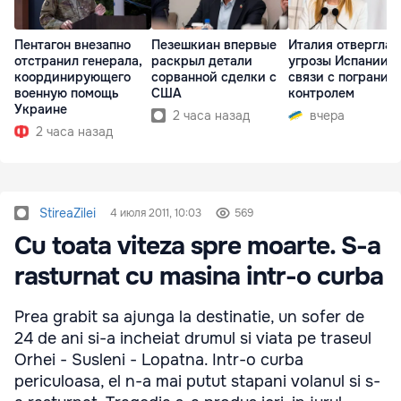
Пентагон внезапно
Пезешкиан впервые
Италия отвергла
отстранил генерала,
раскрыл детали
угрозы Испании в
координирующего
сорванной сделки с
связи с погранич
военную помощь
США
контролем
Украине
2 часа назад
вчера
2 часа назад
StireaZilei
4 июля 2011, 10:03
569
Cu toata viteza spre moarte. S-a
rasturnat cu masina intr-o curba
Prea grabit sa ajunga la destinatie, un sofer de
24 de ani si-a incheiat drumul si viata pe traseul
Orhei - Susleni - Lopatna. Intr-o curba
periculoasa, el n-a mai putut stapani volanul si s-