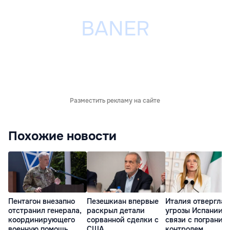
Разместить рекламу на сайте
Похожие новости
Пентагон внезапно
Пезешкиан впервые
Италия отвергла
отстранил генерала,
раскрыл детали
угрозы Испании в
координирующего
сорванной сделки с
связи с погранич
военную помощь
США
контролем