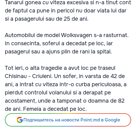
Tanarul gonea cu viteza excesiva si n-a tinut cont
de faptul ca pune in pericol nu doar viata lui dar
si a pasagerului sau de 25 de ani.
Automobilul de model Wolksvagen s-a rasturnat.
In consecinta, soferul a decedat pe loc, iar
pasagerul sau a ajuns plin de rani la spital.
Tot ieri, o alta tragedie a avut loc pe traseul
Chisinau - Criuleni. Un sofer, in varsta de 42 de
ani, a intrat cu viteza intr-o curba periculoasa, a
pierdut controlul volanului si a derapat pe
acostament, unde a tamponat o doamna de 82
de ani. Femeia a decedat pe loc.
Подпишитесь на новости Point.md в Google