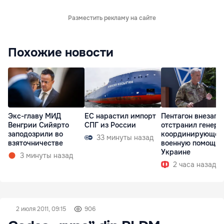
Разместить рекламу на сайте
Похожие новости
Экс-главу МИД
ЕС нарастил импорт
Пентагон внезапн
Венгрии Сийярто
СПГ из России
отстранил генера
заподозрили во
координирующег
33 минуты назад
взяточничестве
военную помощь
Украине
3 минуты назад
2 часа назад
2 июля 2011, 09:15
906