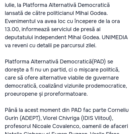
iulie, la Platforma Alternativă Democratică
lansată de către politicianul Mihai Godea.
Evenimentul va avea loc cu începere de la ora
13.00, informează serviciul de presă al
deputatului independent Mihai Godea. UNIMEDIA
va reveni cu detalii pe parcursul zilei.
Platforma Alternativă Democratică(PAD) se
dorește a fi nu un partid, ci o mișcare politică,
care să ofere alternative viabile de guvernare
democratică, coalizând viziunile prodemocratice,
proeuropene și proreformatoare.
Până la acest moment din PAD fac parte Corneliu
Gurin (ADEPT), Viorel Chivriga (IDIS Viitoul),
profesorul Nicoale Covalenco, oamenii de afaceri