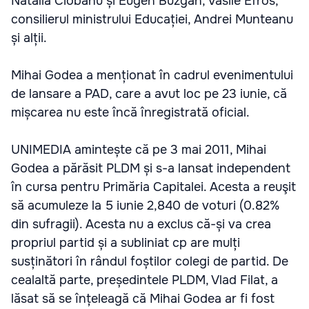
Natalia Ciobanu și Eugen Buzgan, Vasile Efros,
consilierul ministrului Educației, Andrei Munteanu
și alții.
Mihai Godea a menționat în cadrul evenimentului
de lansare a PAD, care a avut loc pe 23 iunie, că
mișcarea nu este încă înregistrată oficial.
UNIMEDIA amintește că pe 3 mai 2011, Mihai
Godea a părăsit PLDM și s-a lansat independent
în cursa pentru Primăria Capitalei. Acesta a reuşit
să acumuleze la 5 iunie 2,840 de voturi (0.82%
din sufragii). Acesta nu a exclus că-și va crea
propriul partid și a subliniat cp are mulți
susținători în rândul foștilor colegi de partid. De
cealaltă parte, președintele PLDM, Vlad Filat, a
lăsat să se înțeleagă că Mihai Godea ar fi fost