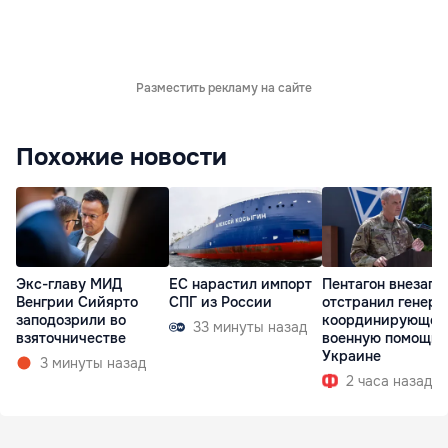
Разместить рекламу на сайте
Похожие новости
Экс-главу МИД
ЕС нарастил импорт
Пентагон внезапн
Венгрии Сийярто
СПГ из России
отстранил генера
заподозрили во
координирующег
33 минуты назад
взяточничестве
военную помощь
Украине
3 минуты назад
2 часа назад