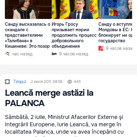
Санду высказалась о
Игорь Гросу
Санду о вступлен
скандале с
призывает мэрии
Молдовы в ЕС: На
представителями
продолжить процесс
блокирует ни одн
«Талибана» в
добровольного
государство
Кишиневе: Это позор
объединения
9 часов назад
час назад
9 часов назад
Timpul
2 июля 2011, 08:58
445
Leancă merge astăzi la
PALANCA
Sâmbătă, 2 iulie, Ministrul Afacerilor Externe şi
Integrării Europene, Iurie Leancă, va merge în
localitatea Palanca, unde va avea începând cu