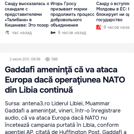
Санду высказалась о
Игорь Гросу
Санду о вступлен
скандале с
призывает мэрии
Молдовы в ЕС: На
представителями
продолжить процесс
блокирует ни одн
«Талибана» в
добровольного
государство
Кишиневе: Это позор
объединения
9 часов назад
час назад
9 часов назад
2 июля 2011, 08:56
586
Gaddafi ameninţă că va ataca
Europa dacă operaţiunea NATO
din Libia continuă
Sursa: antena3.ro Liderul Libiei, Muammar
Gaddafi a ameninţat, vineri, într-o înregistrare
audio, că va ataca Europa dacă NATO nu
încetează campania purtată în Libia, conform
agenţiei AP, citată de Huffington Post. Gaddafi a