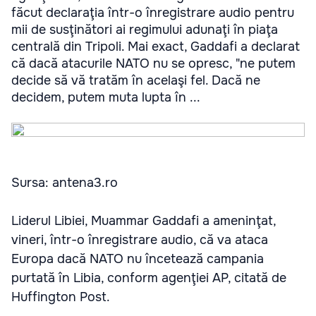
făcut declaraţia într-o înregistrare audio pentru
mii de susţinători ai regimului adunaţi în piaţa
centrală din Tripoli. Mai exact, Gaddafi a declarat
că dacă atacurile NATO nu se opresc, "ne putem
decide să vă tratăm în acelaşi fel. Dacă ne
decidem, putem muta lupta în ...
Sursa: antena3.ro
Liderul Libiei, Muammar Gaddafi a ameninţat,
vineri, într-o înregistrare audio, că va ataca
Europa dacă NATO nu încetează campania
purtată în Libia, conform agenţiei AP, citată de
Huffington Post.