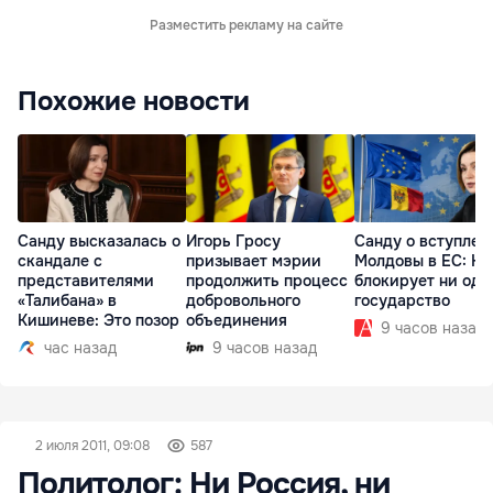
Разместить рекламу на сайте
Похожие новости
Санду высказалась о
Игорь Гросу
Санду о вступлен
скандале с
призывает мэрии
Молдовы в ЕС: На
представителями
продолжить процесс
блокирует ни одн
«Талибана» в
добровольного
государство
Кишиневе: Это позор
объединения
9 часов назад
час назад
9 часов назад
2 июля 2011, 09:08
587
Политолог: Ни Россия, ни