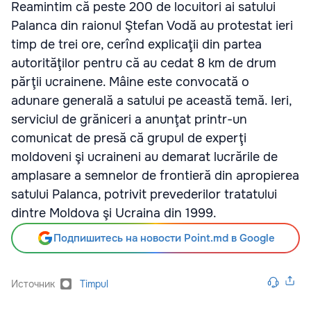
Reamintim că peste 200 de locuitori ai satului
Palanca din raionul Ştefan Vodă au protestat ieri
timp de trei ore, cerînd explicaţii din partea
autorităţilor pentru că au cedat 8 km de drum
părţii ucrainene. Mâine este convocată o
adunare generală a satului pe această temă. Ieri,
serviciul de grăniceri a anunţat printr-un
comunicat de presă că grupul de experţi
moldoveni şi ucraineni au demarat lucrările de
amplasare a semnelor de frontieră din apropierea
satului Palanca, potrivit prevederilor tratatului
dintre Moldova şi Ucraina din 1999.
Подпишитесь на новости Point.md в Google
Источник
Timpul