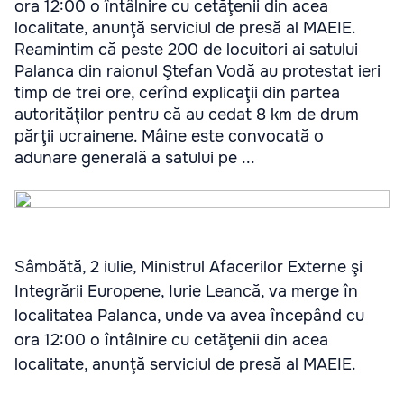
ora 12:00 o întâlnire cu cetăţenii din acea
localitate, anunţă serviciul de presă al MAEIE.
Reamintim că peste 200 de locuitori ai satului
Palanca din raionul Ştefan Vodă au protestat ieri
timp de trei ore, cerînd explicaţii din partea
autorităţilor pentru că au cedat 8 km de drum
părţii ucrainene. Mâine este convocată o
adunare generală a satului pe ...
Sâmbătă, 2 iulie, Ministrul Afacerilor Externe şi
Integrării Europene, Iurie Leancă, va merge în
localitatea Palanca, unde va avea începând cu
ora 12:00 o întâlnire cu cetăţenii din acea
localitate, anunţă serviciul de presă al MAEIE.