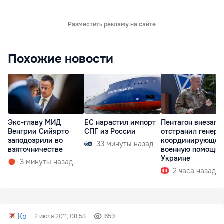
Разместить рекламу на сайте
Похожие новости
Экс-главу МИД
ЕС нарастил импорт
Пентагон внезапн
Венгрии Сийярто
СПГ из России
отстранил генера
заподозрили во
координирующег
33 минуты назад
взяточничестве
военную помощь
Украине
3 минуты назад
2 часа назад
Kp
2 июля 2011, 08:53
659