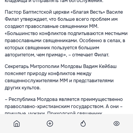
кладбища и отправлять там богослужения.
Пастор Баптистской церкви «Благая Весть» Василе
Филат утверждает, что больше всего проблем им
создают православные священники MM.
«Большинство конфликтов подпитываются местными
православными священниками. Особенно в селах, в
которых священник пользуется большим
авторитетом, чем примар», – отмечает Филат.
Секретарь Митрополии Молдовы Вадим Кейбаш
поясняет природу конфликтов между
священнослужителями MM и представителями
других культов.
– Республика Молдова является преимущественно
православно-христианским государством. А они –
пришлые, чужаки. Приходской священник
определенного населенного пункта говорит не
только от своего имени. Он является рупором,