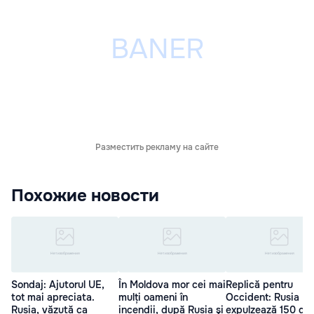
Разместить рекламу на сайте
Похожие новости
Sondaj: Ajutorul UE,
În Moldova mor cei mai
Replică pentru
tot mai apreciata.
mulți oameni în
Occident: Rusia
Rusia, văzută ca
incendii, după Rusia şi
expulzează 150 de