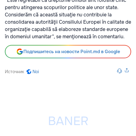
“Este regretabil că drepturile omului sînt folosite cinic
pentru atingerea scopurilor politice ale unor state.
Considerăm că această situaţie nu contribuie la
consolidarea autorităţii Consiliului Europei în calitate de
organizaţie capabilă să elaboreze standarde europene
în domeniul umanitar”, se menţionează în comentariu.
Подпишитесь на новости Point.md в Google
Источник
Noi