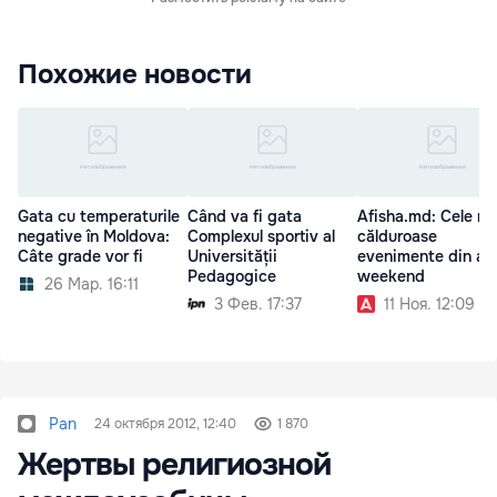
Похожие новости
Gata cu temperaturile
Când va fi gata
Afisha.md: Cele ma
negative în Moldova:
Complexul sportiv al
călduroase
Câte grade vor fi
Universității
evenimente din ac
Pedagogice
weekend
26 Мар. 16:11
3 Фев. 17:37
11 Ноя. 12:09
Pan
24 октября 2012, 12:40
1 870
Жертвы религиозной