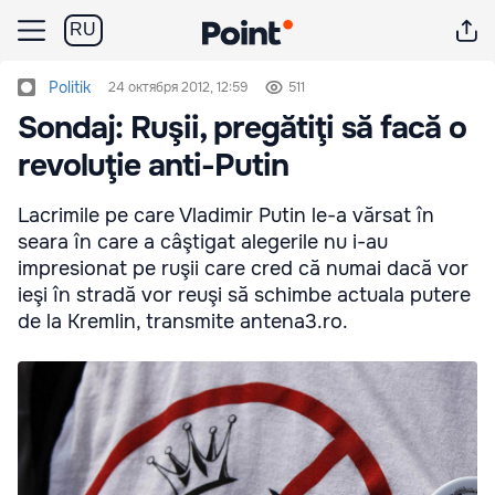
RU
Politik
24 октября 2012, 12:59
511
Sondaj: Ruşii, pregătiţi să facă o
revoluţie anti-Putin
Lacrimile pe care Vladimir Putin le-a vărsat în
seara în care a câştigat alegerile nu i-au
impresionat pe ruşii care cred că numai dacă vor
ieşi în stradă vor reuşi să schimbe actuala putere
de la Kremlin, transmite antena3.ro.