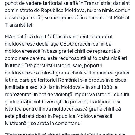
punct de vedere teritorial se află în Transnistria, dar sînt
administrate de Republica Moldova, nu are nimic comun
cu situaţia reală”, se menţionează în comentariul MAE al
Transnistriei.
MAE califică drept “ofensatoare pentru poporul
moldovenesc declaraţia CEDO precum că limba
moldovenească în baza grafiei chirilice reprezintă o
combinare care nu este recunoscută şi folosită nicăieri
în lume”. “Pe parcursul istoriei sale, poporul
moldovenesc a folosit grafia chirilică. Impunerea grafiei
latine, care pe teritoriul României s-a produs în a doua
jumătate a sec. XIX, iar în Moldova – în anul 1989, a
reprezentat un act de violenţă împotriva istoriei, culturii
şi identităţii moldoveneşti. În prezent, tradiţionala şi
istorica pentru limba moldovenească grafie chirilică
este păstrată doar în Republica Moldovenească
Nistreană”, se arată în comentariu.