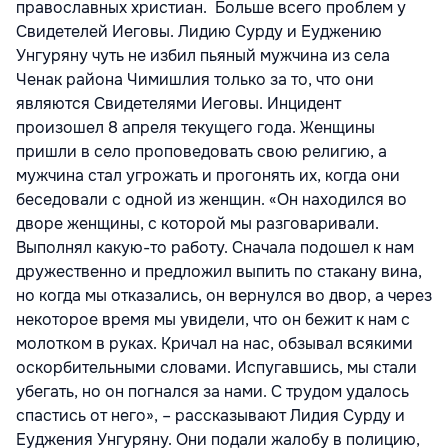
православных христиан. Больше всего проблем у
Свидетелей Иеговы. Лидию Сурду и Еуджению
Унгуряну чуть не избил пьяный мужчина из села
Ченак района Чимишлия только за то, что они
являются Свидетелями Иеговы. Инцидент
произошел 8 апреля текущего года. Женщины
пришли в село проповедовать свою религию, а
мужчина стал угрожать и прогонять их, когда они
беседовали с одной из женщин. «Он находился во
дворе женщины, с которой мы разговаривали.
Выполнял какую-то работу. Сначала подошел к нам
дружественно и предложил выпить по стакану вина,
но когда мы отказались, он вернулся во двор, а через
некоторое время мы увидели, что он бежит к нам с
молотком в руках. Кричал на нас, обзывал всякими
оскорбительными словами. Испугавшись, мы стали
убегать, но он погнался за нами. С трудом удалось
спастись от него», – рассказывают Лидия Сурду и
Еуджения Унгуряну. Они подали жалобу в полицию,