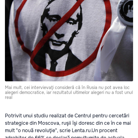
Mai mult, cei intervievaţi consideră că în Rusia nu pot avea loc
alegeri democratice, iar rezultatul ultimelor alegeri nu a fost unul
real
Potrivit unui studiu realizat de Centrul pentru cercetări
strategice din Moscova, ruşii îşi doresc din ce în ce mai
mult "o nouă revoluţie", scrie Lenta.ru.Un procent
zdrobitor de 66% se declară nemulţumite de actuala