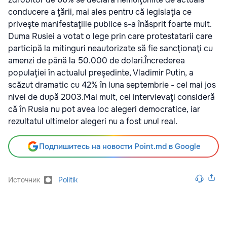
conducere a ţării, mai ales pentru că legislaţia ce
priveşte manifestaţiile publice s-a înăsprit foarte mult.
Duma Rusiei a votat o lege prin care protestatarii care
participă la mitinguri neautorizate să fie sancţionaţi cu
amenzi de până la 50.000 de dolari.Încrederea
populaţiei în actualul preşedinte, Vladimir Putin, a
scăzut dramatic cu 42% în luna septembrie - cel mai jos
nivel de după 2003.Mai mult, cei intervievaţi consideră
că în Rusia nu pot avea loc alegeri democratice, iar
rezultatul ultimelor alegeri nu a fost unul real.
Подпишитесь на новости Point.md в Google
Источник
Politik