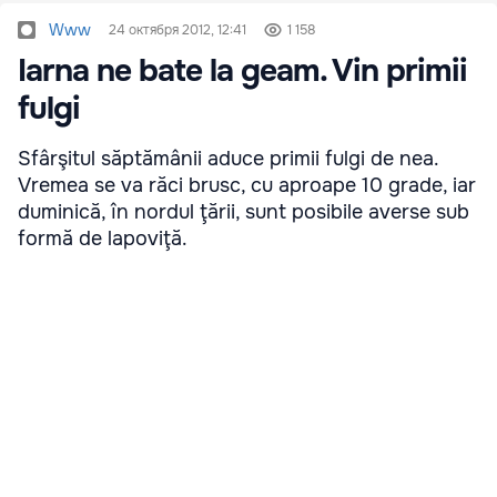
Www
24 октября 2012, 12:41
1 158
Iarna ne bate la geam. Vin primii
fulgi
Sfârşitul săptămânii aduce primii fulgi de nea.
Vremea se va răci brusc, cu aproape 10 grade, iar
duminică, în nordul ţării, sunt posibile averse sub
formă de lapoviţă.