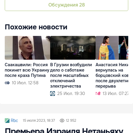
Обсуждения
28
Похожие новости
Саакашвили: Россия
В Грузии возбудили
Анастасия Никит
покинет всю Украину
дело о саботаже
вернулась на
после краха Путина
после масштабных
борцовский ковё
отключений
после двухлетнег
10 Июл. 12:58
электричества
перерыва
25 Июл. 19:30
13 Июл. 07:27
Rbc
15 июля 2023, 18:37
12 952
Премьера Израиля Нетаньяху