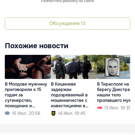
Разместить рекламу на сайте
Обсуждения
13
Похожие новости
В Молдове мужчину
В Кишиневе
В Тирасполе на
приговорили к 15
задержан
берегу Днестра
годам за
подозреваемый в
нашли тело
сутенерство,
мошенничестве с
пропавшего мужч
похищение и
инвестициями в
13 Июл. 19:39
изнасилование
недвижимость
15 Июл. 20:56
14 Июл. 19:45