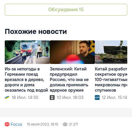
Обсуждения
15
Похожие новости
Из-за непогоды в
Зеленский: Китай
Китай разработал
Германии поезд
предупредил
секретное оружие
врезался в дерево,
Россию, что она не
100-гигаваттные
дороги и дома
должна применять
микроволны прот
оказались под водой
ядерное оружие
спутников
18 Июл. 14:30
10 Июл. 18:03
12 Июл. 15:14
Focus
15 июля 2023, 18:15
21 271