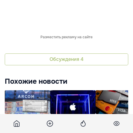
Разместить рекламу на сайте
Обсуждения
4
Похожие новости
ARCOM направит
Apple расширяет
Visa уволит около
почти 15 млн леев на
дело против OpenAI:
2600 сотрудников
премии и
компания
том числе по при