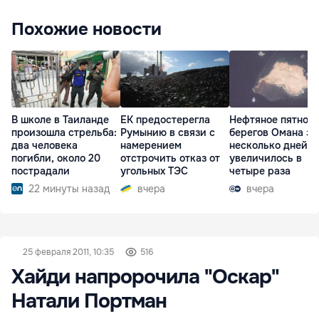
Похожие новости
В школе в Таиланде
ЕК предостерегла
Нефтяное пятно у
произошла стрельба:
Румынию в связи с
берегов Омана за
два человека
намерением
несколько дней
погибли, около 20
отстрочить отказ от
увеличилось в
пострадали
угольных ТЭС
четыре раза
22 минуты назад
вчера
вчера
25 февраля 2011, 10:35
516
Хайди напророчила "Оскар"
Натали Портман