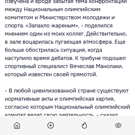
озвучена и вроде забытая тема конфронтации
между Национальным олимпийским
комитетом и Министерством молодежи и
спорта. «Запахло жареным», - поделился
мнением один из моих коллег. Действительно,
в зале воцарилась пугающая атмосфера. Еще
больше обострилась ситуация, когда
наступило время дебатов. К трибуне подошел
спортивный специалист Вячеслав Манолаки,
который известен своей прямотой.
- В любой цивилизованной стране существуют
нормативные акты и олимпийская хартия,
согласно которым Национальный олимпийский
комитет ведет свою деятельность, - сказал
президент Федерации дзюдо Молдовы, ректор
USEFS Вячеслав Манолаки. - Согласно статье