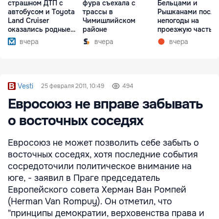
страшном ДТП с
фура съехала с
Бельцами и
автобусом и Toyota
трассы в
Рышканами после
Land Cruiser
Чимишлийском
непогоды на
оказались родные
районе
проезжую часть
братья
упали деревья
вчера
вчера
вчера
Vesti
25 февраля 2011, 10:49
494
Евросоюз не вправе забывать
о восточных соседях
Евросоюз не может позволить себе забыть о
восточных соседях, хотя последние события
сосредоточили политическое внимание на
юге, - заявил в Праге председатель
Европейского совета Херман Ван Ромпей
(Herman Van Rompuy). Он отметил, что
"принципы демократии, верховенства права и