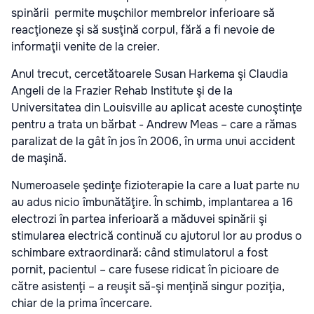
spinării permite muşchilor membrelor inferioare să
reacţioneze şi să susţină corpul, fără a fi nevoie de
informaţii venite de la creier.
Anul trecut, cercetătoarele Susan Harkema şi Claudia
Angeli de la Frazier Rehab Institute şi de la
Universitatea din Louisville au aplicat aceste cunoştinţe
pentru a trata un bărbat - Andrew Meas – care a rămas
paralizat de la gât în jos în 2006, în urma unui accident
de maşină.
Numeroasele şedinţe fizioterapie la care a luat parte nu
au adus nicio îmbunătăţire. În schimb, implantarea a 16
electrozi în partea inferioară a măduvei spinării şi
stimularea electrică continuă cu ajutorul lor au produs o
schimbare extraordinară: când stimulatorul a fost
pornit, pacientul – care fusese ridicat în picioare de
către asistenţi – a reuşit să-şi menţină singur poziţia,
chiar de la prima încercare.