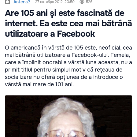
Antena3
27 октября 2012, 20:50
526
Are 105 ani şi este fascinată de
internet. Ea este cea mai bătrână
utilizatoare a Facebook
O americancă în vârstă de 105 este, neoficial, cea
mai bătrână utilizatoare a Facebook-ului. Femeia,
care a împlinit onorabila vârstă luna aceasta, nu a
primit titlul pentru simplul motiv că reţeaua de
socializare nu oferă opţiunea de a introduce o
vârstă mai mare de 101 ani.