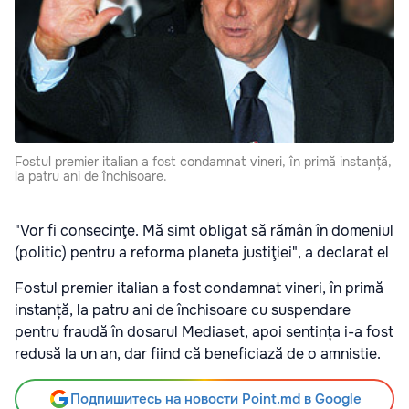
Fostul premier italian a fost condamnat vineri, în primă instanță,
la patru ani de închisoare.
"Vor fi consecinţe. Mă simt obligat să rămân în domeniul
(politic) pentru a reforma planeta justiţiei", a declarat el
Fostul premier italian a fost condamnat vineri, în primă
instanță, la patru ani de închisoare cu suspendare
pentru fraudă în dosarul Mediaset, apoi sentința i-a fost
redusă la un an, dar fiind că beneficiază de o amnistie.
Подпишитесь на новости Point.md в Google