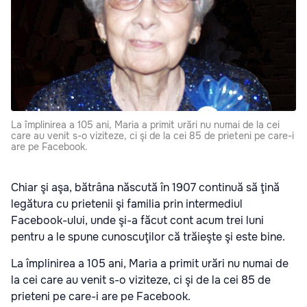
La împlinirea a 105 ani, Maria a primit urări nu numai de la cei
care au venit s-o viziteze, ci şi de la cei 85 de prieteni pe care-i
are pe Facebook.
Chiar şi aşa, bătrâna născută în 1907 continuă să ţină
legătura cu prietenii şi familia prin intermediul
Facebook-ului, unde şi-a făcut cont acum trei luni
pentru a le spune cunoscuţilor că trăieşte şi este bine.
La împlinirea a 105 ani, Maria a primit urări nu numai de
la cei care au venit s-o viziteze, ci şi de la cei 85 de
prieteni pe care-i are pe Facebook.