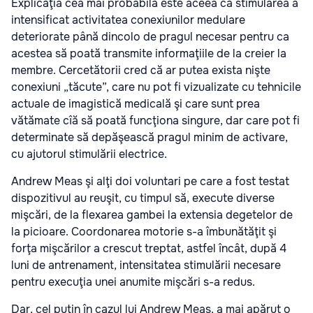
Explicaţia cea mai probabilă este aceea că stimularea a
intensificat activitatea conexiunilor medulare
deteriorate până dincolo de pragul necesar pentru ca
acestea să poată transmite informaţiile de la creier la
membre. Cercetătorii cred că ar putea exista nişte
conexiuni „tăcute”, care nu pot fi vizualizate cu tehnicile
actuale de imagistică medicală şi care sunt prea
vătămate cîă să poată funcţiona singure, dar care pot fi
determinate să depăşească pragul minim de activare,
cu ajutorul stimulării electrice.
Andrew Meas şi alţi doi voluntari pe care a fost testat
dispozitivul au reuşit, cu timpul să, execute diverse
mişcări, de la flexarea gambei la extensia degetelor de
la picioare. Coordonarea motorie s-a îmbunătăţit şi
forţa mişcărilor a crescut treptat, astfel încât, după 4
luni de antrenament, intensitatea stimulării necesare
pentru execuţia unei anumite mişcări s-a redus.
Dar, cel puţin în cazul lui Andrew Meas, a mai apărut o