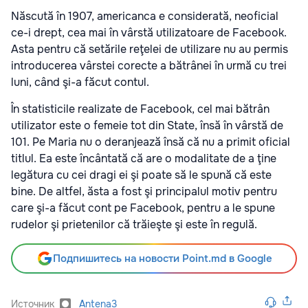
Născută în 1907, americanca e considerată, neoficial
ce-i drept, cea mai în vârstă utilizatoare de Facebook.
Asta pentru că setările reţelei de utilizare nu au permis
introducerea vârstei corecte a bătrânei în urmă cu trei
luni, când şi-a făcut contul.
În statisticile realizate de Facebook, cel mai bătrân
utilizator este o femeie tot din State, însă în vârstă de
101. Pe Maria nu o deranjează însă că nu a primit oficial
titlul. Ea este încântată că are o modalitate de a ţine
legătura cu cei dragi ei şi poate să le spună că este
bine. De altfel, ăsta a fost şi principalul motiv pentru
care şi-a făcut cont pe Facebook, pentru a le spune
rudelor şi prietenilor că trăieşte şi este în regulă.
Подпишитесь на новости Point.md в Google
Источник
Antena3