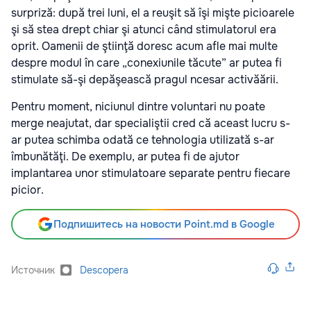
surpriză: după trei luni, el a reuşit să îşi mişte picioarele
şi să stea drept chiar şi atunci când stimulatorul era
oprit. Oamenii de ştiinţă doresc acum afle mai multe
despre modul în care „conexiunile tăcute” ar putea fi
stimulate să-şi depăşească pragul ncesar activăării.
Pentru moment, niciunul dintre voluntari nu poate
merge neajutat, dar specialiştii cred că aceast lucru s-
ar putea schimba odată ce tehnologia utilizată s-ar
îmbunătăţi. De exemplu, ar putea fi de ajutor
implantarea unor stimulatoare separate pentru fiecare
picior.
Подпишитесь на новости Point.md в Google
Источник
Descopera