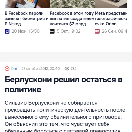
В Facebook пароли
Facebook в этом году
Meta представил
заменят биометрия и
выплатил создателям
голографические
PIN-код
контента $2 млрд
очки Orion
20 Июн. 16:50
5 Окт. 19:02
26 Сен. 09:43
Dni
27 октября 2012, 20:40
732
Берлускони решил остаться в
политике
Сильвио Берлускони не собирается
прекращать политическую деятельность после
вынесенного ему обвинительного приговора.
Он объяснил это тем, что чувствует себя
обязанным бороться с системой правосудия,