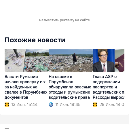
Разместить рекламу на сайте
Похожие новости
Власти Румынии
На свалке в
Глава ASP о
начали проверку из-
Порумбенах
подорожании
за найденных на
обнаружили опасные
паспортов и
свалке в Порумбенах
отходы и румынские
водительских пра
документов
водительские права
Расходы выросли
всем мире
13 Июл. 15:44
11 Июл. 19:45
29 Июл. 14:00