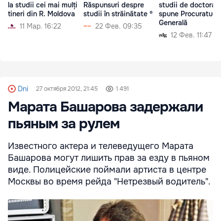
la studii cei mai mulți
Răspunsuri despre
studii de doctorat
tineri din R. Moldova
studii în străinătate ®
spune Procuratura
Generală
11 Мар. 16:22
22 Фев. 09:35
12 Фев. 11:47
Dni
27 октября 2012, 21:45
1 491
Марата Башарова задержали
пьяным за рулем
Известного актера и телеведущего Марата
Башарова могут лишить прав за езду в пьяном
виде. Полицейские поймали артиста в центре
Москвы во время рейда "Нетрезвый водитель".