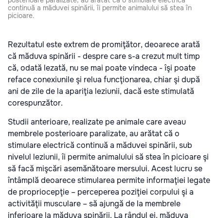
posterioare paralizate, au arătat că o stimulare electrică
continuă a măduvei spinării, îi permite animalului să stea în
picioare.
Rezultatul este extrem de promiţător, deoarece arată
că măduva spinării - despre care s-a crezut mult timp
că, odată lezată, nu se mai poate vindeca - îşi poate
reface conexiunile şi relua funcţionarea, chiar şi după
ani de zile de la apariţia leziunii, dacă este stimulată
corespunzător.
Studii anterioare, realizate pe animale care aveau
membrele posterioare paralizate, au arătat că o
stimulare electrică continuă a măduvei spinării, sub
nivelul leziunii, îi permite animalului să stea în picioare şi
să facă mişcări asemănătoare mersului. Acest lucru se
întâmplă deoarece stimularea permite informaţiei legate
de propriocepţie – perceperea poziţiei corpului şi a
activităţii musculare – să ajungă de la membrele
inferioare la măduva spinării. La rândul ei, măduva