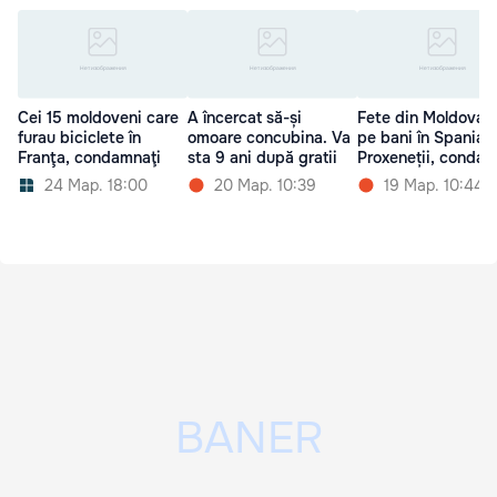
Cei 15 moldoveni care
A încercat să-și
Fete din Moldova, 
furau biciclete în
omoare concubina. Va
pe bani în Spania.
Franţa, condamnaţi
sta 9 ani după gratii
Proxeneții, condam
24 Мар. 18:00
20 Мар. 10:39
19 Мар. 10:44