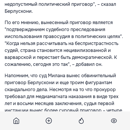
недопустимый политический приговор", – сказал
Берлускони.
По его мнению, вынесенный приговор является
"подтверждением судебного преследования
ииспользования правосудия в политических целях".
"Когда нельзя рассчитывать на беспристрастность
судей, страна становится нецивилизованной и
варварской и перестает быть демократической. К
сожалению, сегодня это так", – добавил он.
Напомним, что суд Милана вынес обвинительный
приговор Берлускони и еще троим фигурантам
скандального дела. Несмотря на то что прокурор
требовал для медиамагната наказания в виде трех
лет и восьми месяцев заключения, судья первой
инстанции вынес более суровый приговор – четыре
года тюрьмы, а такжезапрет в течение трех лет
занимать государственные должности.