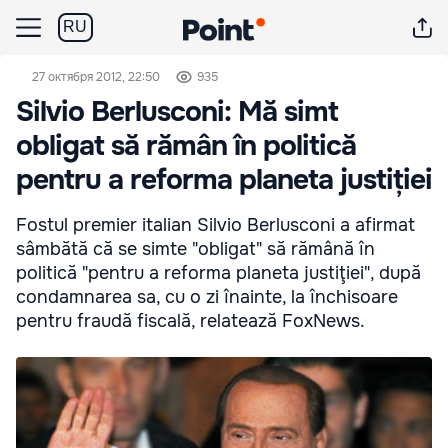
RU
27 октября 2012, 22:50
935
Silvio Berlusconi: Mă simt
obligat să rămân în politică
pentru a reforma planeta justiției
Fostul premier italian Silvio Berlusconi a afirmat
sâmbătă că se simte "obligat" să rămână în
politică "pentru a reforma planeta justiţiei", după
condamnarea sa, cu o zi înainte, la închisoare
pentru fraudă fiscală, relatează FoxNews.