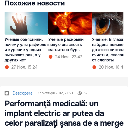
Похожие новости
Ученые объяснили,
Ученые раскрыли
Ученые: В глазах
почему ультрафиолет
новую опасность
найдена неизвест
и курение у одних
магнитных бурь
до этого система
вызывают рак, а у
очистки, спасаю
24 Июл. 23:47
других нет
от слепоты
27 Июл. 15:24
20 Июл. 16:46
Descopera
27 октября 2012, 21:50
521
Performanţă medicală: un
implant electric ar putea da
celor paralizaţi şansa de a merge