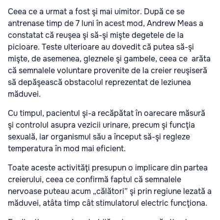
Ceea ce a urmat a fost şi mai uimitor. După ce se
antrenase timp de 7 luni în acest mod, Andrew Meas a
constatat că reuşea şi să-şi mişte degetele de la
picioare. Teste ulterioare au dovedit că putea să-şi
mişte, de asemenea, gleznele şi gambele, ceea ce arăta
că semnalele voluntare provenite de la creier reuşiseră
să depăşească obstacolul reprezentat de leziunea
măduvei.
Cu timpul, pacientul şi-a recăpătat în oarecare măsură
şi controlul asupra vezicii urinare, precum şi funcţia
sexuală, iar organismul său a început să-şi regleze
temperatura în mod mai eficient.
Toate aceste activităţi presupun o implicare din partea
creierului, ceea ce confirmă faptul că semnalele
nervoase puteau acum „călători” şi prin regiune lezată a
măduvei, atâta timp cât stimulatorul electric funcţiona.