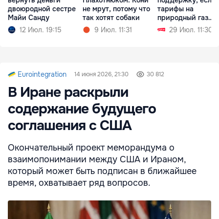
вернуть деньги
Плахотнюком: Кони
поддержку, если
двоюродной сестре
не мрут, потому что
тарифы на
Майи Санду
так хотят собаки
природный газ
вырастут
12 Июл. 19:15
9 Июл. 11:31
29 Июл. 11:30
Eurointegration
14 июня 2026, 21:30
30 812
В Иране раскрыли
содержание будущего
соглашения с США
Окончательный проект меморандума о
взаимопонимании между США и Ираном,
который может быть подписан в ближайшее
время, охватывает ряд вопросов.