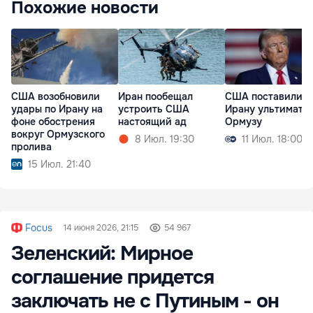
Похожие новости
США возобновили
Иран пообещал
США поставили
удары по Ирану на
устроить США
Ирану ультимату
фоне обострения
настоящий ад
Ормузу
вокруг Ормузского
8 Июл. 19:30
11 Июл. 18:00
пролива
15 Июл. 21:40
Focus
14 июня 2026, 21:15
54 967
Зеленский: Мирное
соглашение придется
заключать не с Путиным - он