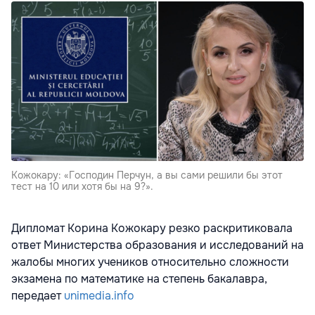
Кожокару: «Господин Перчун, а вы сами решили бы этот
тест на 10 или хотя бы на 9?».
Дипломат Корина Кожокару резко раскритиковала
ответ Министерства образования и исследований на
жалобы многих учеников относительно сложности
экзамена по математике на степень бакалавра,
передает
unimedia.info